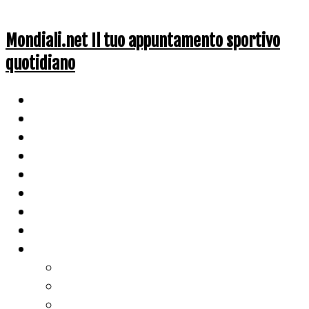
Mondiali.net Il tuo appuntamento sportivo
quotidiano
Home
Ciclismo
Altri Sport
Nazionali
Mondiali
Mondiali Story
Olimpiadi
Calcio
Live Score
Calcio
Tennis
Basket