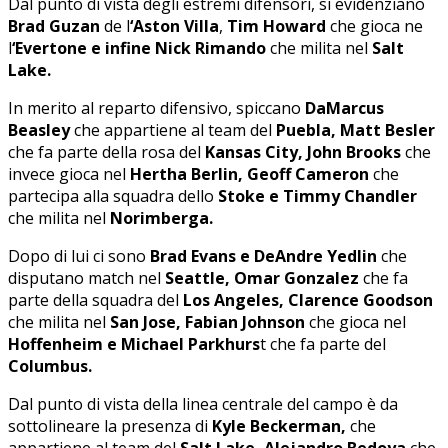
Dal punto di vista degli estremi difensori, si evidenziano
Brad Guzan
de l
‘Aston Villa
,
Tim Howard
che gioca ne
l
‘Evertone e infine Nick Rimando
che milita nel
Salt
Lake.
In merito al reparto difensivo, spiccano
DaMarcus
Beasley
che appartiene al team del
Puebla, Matt Besler
che fa parte della rosa del
Kansas City, John Brooks
che
invece gioca nel
Hertha Berlin, Geoff Cameron
che
partecipa alla squadra dello
Stoke e Timmy Chandler
che milita nel
Norimberga.
Dopo di lui ci sono
Brad Evans e DeAndre Yedlin
che
disputano match nel
Seattle, Omar Gonzalez
che fa
parte della squadra del
Los Angeles, Clarence Goodson
che milita nel
San Jose, Fabian Johnson
che gioca nel
Hoffenheim e Michael Parkhurs
t che fa parte del
Columbus.
Dal punto di vista della linea centrale del campo è da
sottolineare la presenza di
Kyle Beckerman,
che
appartiene al team del
Salt Lake, Alejandro Bedoya
che