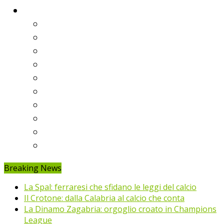
Classifiche
Serie A
Serie B
Premier League
Liga
Bundesliga
Ligue 1
Eredivisie
Primeira Liga
Prem’er-Liga
Jupiler Pro League
Breaking News
La Spal: ferraresi che sfidano le leggi del calcio
Il Crotone: dalla Calabria al calcio che conta
La Dinamo Zagabria: orgoglio croato in Champions
League