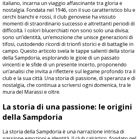
italiano,‌ incarna un‌ viaggio affascinante tra gloria‍ e
nostalgia. Fondata nel 1946, con il suo caratteristico blu e
cerchi bianchi e rossi, il club genovese ha vissuto⁢
momenti di straordinario successo e altrettanti periodi di
difficoltà. I colori blucerchiati non sono solo una divisa;
sono un’identità, un’emozione che unisce generazioni di
tifosi, custodendo ricordi di trionfi storici e di battaglie ⁣in
campo. Questo articolo svela le tappe salienti della ‍storia
della Sampdoria, ​esplorando⁢ le gioie di‍ un passato
vincenti e le sfide di un presente incerto, proponendo
un’analisi che invita ⁢a riflettere sul legame ​profondo tra‌ il
club e la sua città. Una storia di passione, di speranza ⁣e di
nostalgia, che continua a scriversi ‌ogni‌ domenica, tra ‍le
mura del Marassi e oltre.
La‍ storia di ⁢una passione: le origini
della Sampdoria
La storia della⁢ Sampdoria è una narrazione intrisa di
passione,emozioni e identità. Il club calcistico, fondato nel