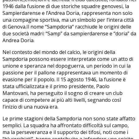
1946 dalla fusione di due ‍storiche squadre ⁤genovesi, la
Sampierdarense e l’Andrea Doria, rappresenta non solo
una compagine sportiva, ma ‌un⁢ simbolo per l’intera città
di Genova.Il nome “Sampdoria” racchiude le origini ⁢delle
due società madri: “Samp”‌ da ⁣sampierdarense e “doria” da
Andrea Doria.
Nel contesto del mondo ⁢del calcio, le origini della
Sampdoria ‍possono​ essere ⁢interpretate come un atto di
⁣unione ‍e⁢ speranza nel dopoguerra, un periodo ‌in cui la
passione per il pallone rappresentava ⁢un momento di
evasione per il popolo. Il ‍15 agosto 1946, la ​fusione è
stata​ ufficializzata e il primo presidente, Paolo
Mantovani, ha perseguito⁣ il sogno di creare un club
capace di competere ai più alti livelli, segnando così
l’inizio di una nuova era.
Le prime‍ stagioni della Sampdoria non sono state affatto
semplici. La squadra ha affrontato difficoltà sul campo,
ma la perseveranza e ⁤il supporto dei tifosi, noti come i
“blucerchiati”, ‌hanno contribuito a infondere uno spirito