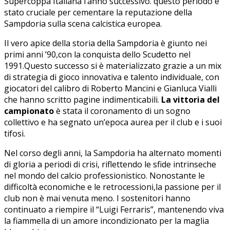
Supercoppa Italiana l’anno successivo. questo periodo è
stato cruciale per ⁣cementare la reputazione della
Sampdoria sulla scena‍ calcistica europea.
Il vero ⁤apice della storia della Sampdoria è giunto nei
primi anni ’90,con la conquista dello Scudetto nel
1991.Questo successo si‌ è⁣ materializzato grazie​ a un mix
di strategia di gioco innovativa e talento individuale, con
giocatori del calibro di Roberto Mancini e Gianluca Vialli
che hanno scritto pagine indimenticabili.
La vittoria ⁣del
campionato
è stata il coronamento di un sogno‌
collettivo e ha⁣ segnato un’epoca aurea‌ per il club e i suoi
tifosi.
Nel corso degli ⁣anni, la Sampdoria ha alternato momenti
di ⁣gloria a periodi⁢ di ⁣crisi, riflettendo le sfide intrinseche
nel⁢ mondo del calcio professionistico. Nonostante le
difficoltà economiche e le retrocessioni,la passione per il
club non è mai venuta meno. I ‌sostenitori hanno
⁣continuato a riempire il “Luigi ⁤Ferraris”, mantenendo viva
la fiammella di ‌un amore incondizionato per la maglia