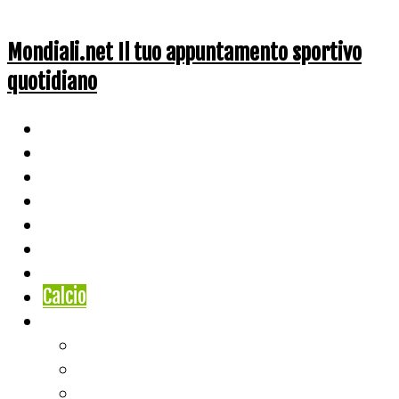
Mondiali.net Il tuo appuntamento sportivo
quotidiano
Home
Ciclismo
Altri Sport
Nazionali
Mondiali
Mondiali Story
Olimpiadi
Calcio
Live Score
Calcio
Tennis
Basket