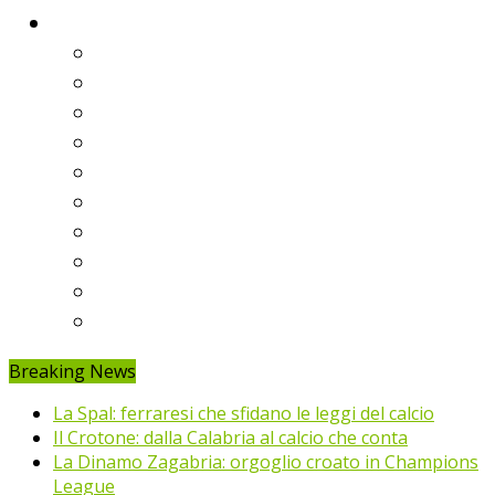
Classifiche
Serie A
Serie B
Premier League
Liga
Bundesliga
Ligue 1
Eredivisie
Primeira Liga
Prem’er-Liga
Jupiler Pro League
Breaking News
La Spal: ferraresi che sfidano le leggi del calcio
Il Crotone: dalla Calabria al calcio che conta
La Dinamo Zagabria: orgoglio croato in Champions
League