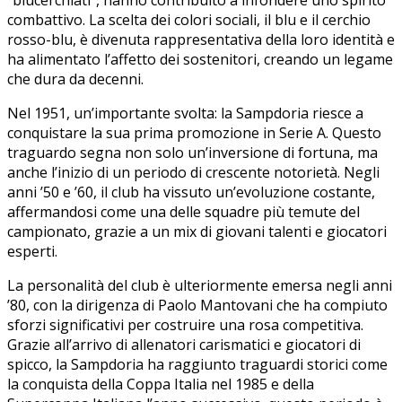
combattivo. La scelta⁢ dei colori sociali, il blu e il cerchio
rosso-blu, è divenuta rappresentativa della loro identità e
ha‍ alimentato⁣ l’affetto dei sostenitori, creando un legame
che dura da decenni.
Nel 1951, un’importante ‍svolta: la Sampdoria riesce⁤ a
conquistare la sua prima promozione in⁣ Serie A.​ Questo
traguardo segna non solo un’inversione di fortuna,⁢ ma
anche l’inizio di un periodo di crescente notorietà. Negli
anni ’50 e ’60, il club‍ ha vissuto un’evoluzione costante,
⁤affermandosi come una delle ⁣squadre più temute del
campionato, grazie a un mix di⁤ giovani ‍talenti e giocatori
esperti.
La‌ personalità⁢ del club è ulteriormente emersa negli anni
’80, ⁤con la dirigenza ⁤di Paolo Mantovani che ha compiuto
sforzi significativi per costruire una rosa competitiva.​
Grazie all’arrivo ⁤di allenatori carismatici e giocatori di
spicco, la Sampdoria ha raggiunto traguardi storici ⁢come
la conquista ⁤della Coppa Italia nel 1985 e della