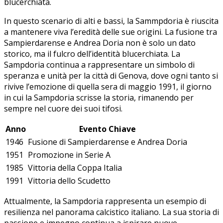
blucerchiata.
In questo scenario di alti e bassi, la Sammpdoria è riuscita
a⁢ mantenere viva l’eredità‍ delle sue origini. La fusione tra
Sampierdarense‌ e Andrea Doria non è solo un dato
storico, ma il fulcro dell’identità ⁢blucerchiata. La
Sampdoria ⁣continua a rappresentare un simbolo di
speranza e unità per la città di Genova, dove ogni ⁢tanto‍ si
rivive l’emozione⁢ di quella sera di maggio⁤ 1991, il giorno
in cui la Sampdoria scrisse la storia, rimanendo per
sempre nel ‍cuore dei suoi tifosi.
Anno
Evento Chiave
1946
Fusione di Sampierdarense e Andrea Doria
1951
Promozione in ‌Serie A
1985
Vittoria della Coppa ⁣Italia
1991
Vittoria dello Scudetto
Attualmente, ⁤la Sampdoria rappresenta un esempio di
resilienza⁤ nel ​panorama calcistico italiano.⁤ La sua storia di
passione e impegno continua a ispirare nuove