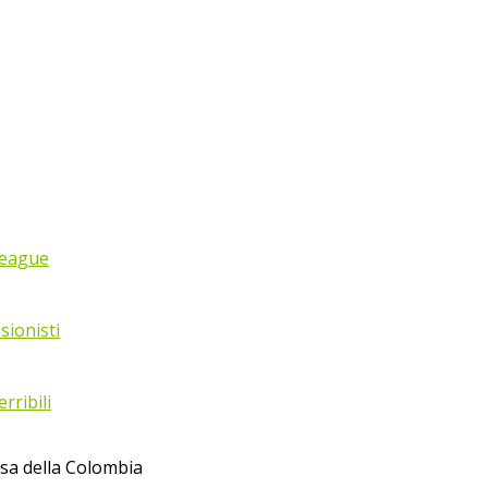
League
sionisti
rribili
osa della Colombia