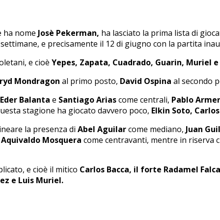
e ha nome
Josè Pekerman,
ha lasciato la prima lista di gioc
 settimane, e precisamente il 12 di giugno con la partita ina
oletani, e cioè
Yepes, Zapata, Cuadrado, Guarin, Muriel e
ryd Mondragon
al primo posto,
David Ospina
al secondo p
Eder Balanta
e
Santiago Arias
come centrali,
Pablo Armer
questa stagione ha giocato davvero poco,
Elkin Soto, Carlo
lineare la presenza di
Abel Aguilar
come mediano,
Juan Gui
 Aquivaldo Mosquera
come centravanti, mentre in riserva 
icato, e cioè il mitico
Carlos Bacca, il forte Radamel Falc
z e Luis Muriel.