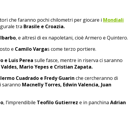
atori che faranno pochi chilometri per giocare i
Mondiali
ugurale tra
Brasile e Croazia.
 Ibarbo
, e altresì di ex napoletani, cioè Armero e Quintero.
osto e
Camilo Varga
s come terzo portiere.
o e Luis Perea
sulle fasce, mentre in riserva ci saranno
s Valdes, Mario Yepes e Cristian Zapata.
llermo Cuadrado e Fredy Guarin
che cercheranno di
ci saranno
Macnelly Torres, Edwin Valencia, Juan
ao
, l’imprendibile
Teofilo Gutierrez
e in panchina
Adrian