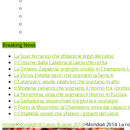
Ligue 1
Eredivisie
Primeira Liga
Prem’er-Liga
Jupiler Pro League
Breaking News
La Spal: ferraresi che sfidano le leggi del calcio
Il Crotone: dalla Calabria al calcio che conta
La Dinamo Zagabria: orgoglio croato in Champions 
La Virtus Entella: liguri che sognano la Serie A
Il Catanzaro: aquile calabresi che puntano in alto
Il Modena: canarini che sognano il ritorno tra i profes
La Fiorentina: viola che sognano il ritorno in Europa
La Sampdoria: blucerchiati tra gloria e nostalgia
Il Porto di Mourinho: la Champions vinta dai ragazzi te
Il Cittadella: veneti che sfidano i giganti del calcio
Home
>
Mondiali di Calcio Brasile 2014
>
Mondiali 2014: La r