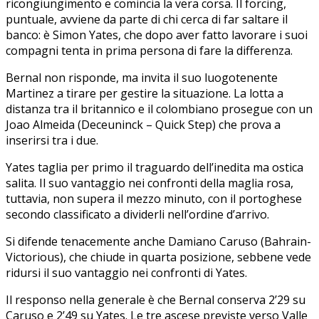
ricongiungimento e comincia la vera corsa. Il forcing,
puntuale, avviene da parte di chi cerca di far saltare il
banco: è Simon Yates, che dopo aver fatto lavorare i suoi
compagni tenta in prima persona di fare la differenza.
Bernal non risponde, ma invita il suo luogotenente
Martinez a tirare per gestire la situazione. La lotta a
distanza tra il britannico e il colombiano prosegue con un
Joao Almeida (Deceuninck – Quick Step) che prova a
inserirsi tra i due.
Yates taglia per primo il traguardo dell’inedita ma ostica
salita. Il suo vantaggio nei confronti della maglia rosa,
tuttavia, non supera il mezzo minuto, con il portoghese
secondo classificato a dividerli nell’ordine d’arrivo.
Si difende tenacemente anche Damiano Caruso (Bahrain-
Victorious), che chiude in quarta posizione, sebbene vede
ridursi il suo vantaggio nei confronti di Yates.
Il responso nella generale è che Bernal conserva 2’29 su
Caruso e 2’49 su Yates. Le tre ascese previste verso Valle