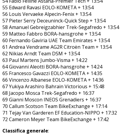
54 Fabio Felline Astana-Premier Tech + 13:54
55 Edward Ravasi EOLO-KOMETA + 13:54
56 Louis Vervaeke Alpecin-Fenix + 13:54
57 Pieter Serry Deceuninck-Quick Step + 13:54
58 Amanuel Gebreigzabhier Trek-Segafredo + 13:54
59 Matteo Fabbro BORA-hansgrohe + 13:54
60 Fernando Gaviria UAE Team Emirates + 13:54
61 Andrea Vendrame AG2R Citroën Team + 13:54
62 Nikias Arndt Team DSM + 13:54
63 Paul Martens Jumbo-Visma + 14:22
64 Giovanni Aleotti BORA-hansgrohe + 14:24
65 Francesco Gavazzi EOLO-KOMETA + 14:35
66 Vincenzo Albanese EOLO-KOMETA + 14:36
67 Yukiya Arashiro Bahrain Victorious + 15:48
68 Jacopo Mosca Trek-Segafredo + 16:37
69 Gianni Moscon INEOS Grenadiers + 16:37
70 Callum Scotson Team BikeExchange + 17:14
71 Tejay Van Garderen EF Education-NIPPO + 17:32
72 Cameron Meyer Team BikeExchange + 17:42
Classifica generale
: