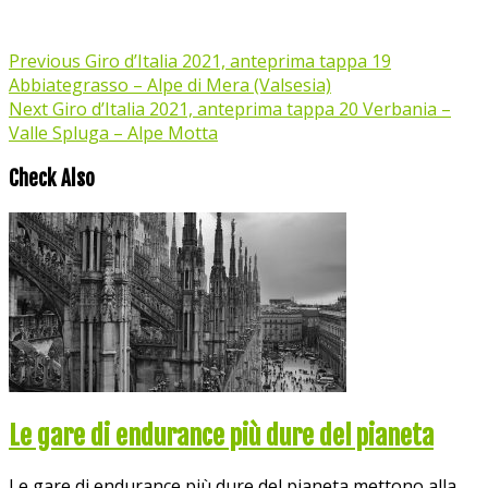
Previous
Giro d’Italia 2021, anteprima tappa 19
Abbiategrasso – Alpe di Mera (Valsesia)
Next
Giro d’Italia 2021, anteprima tappa 20 Verbania –
Valle Spluga – Alpe Motta
Check Also
Le gare di endurance più dure del pianeta
Le gare di endurance più dure del pianeta mettono alla