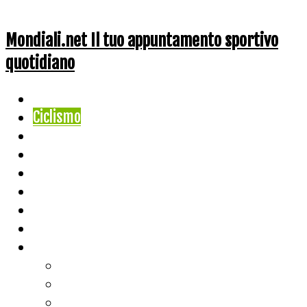
Mondiali.net Il tuo appuntamento sportivo
quotidiano
Home
Ciclismo
Altri Sport
Nazionali
Mondiali
Mondiali Story
Olimpiadi
Calcio
Live Score
Calcio
Tennis
Basket