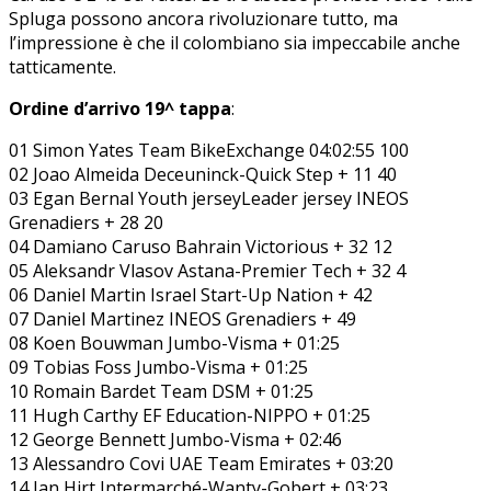
Spluga possono ancora rivoluzionare tutto, ma
l’impressione è che il colombiano sia impeccabile anche
tatticamente.
Ordine d’arrivo 19^ tappa
:
01 Simon Yates Team BikeExchange 04:02:55 100
02 Joao Almeida Deceuninck-Quick Step + 11 40
03 Egan Bernal Youth jerseyLeader jersey INEOS
Grenadiers + 28 20
04 Damiano Caruso Bahrain Victorious + 32 12
05 Aleksandr Vlasov Astana-Premier Tech + 32 4
06 Daniel Martin Israel Start-Up Nation + 42
07 Daniel Martinez INEOS Grenadiers + 49
08 Koen Bouwman Jumbo-Visma + 01:25
09 Tobias Foss Jumbo-Visma + 01:25
10 Romain Bardet Team DSM + 01:25
11 Hugh Carthy EF Education-NIPPO + 01:25
12 George Bennett Jumbo-Visma + 02:46
13 Alessandro Covi UAE Team Emirates + 03:20
14 Jan Hirt Intermarché-Wanty-Gobert + 03:23