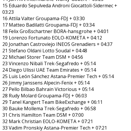
15 Eduardo Sepulveda Androni Giocattoli-Sidermec +
03:23
16 Attila Valter Groupama-FDJ + 03:30
17 Matteo Badilatti Groupama-FDJ + 03:34
18 Felix Großschartner BORA-hansgrohe + 04:01
19 Lorenzo Fortunato EOLO-KOMETA + 04:12
20 Jonathan Castroviejo INEOS Grenadiers + 04:37
21 Stefano Oldani Lotto Soudal + 04:48
22 Michael Storer Team DSM + 04:56
23 Vincenzo Nibali Trek-Segafredo + 05:14
24 Diego Ulissi UAE Team Emirates + 05:14
25 Luis León Sánchez Astana-Premier Tech + 05:14
26 Jimmy Janssens Alpecin-Fenix + 05:14
27 Pello Bilbao Bahrain Victorious + 05:14
28 Rudy Molard Groupama-FDJ + 06:03
29 Tanel Kangert Team BikeExchange + 06:11
30 Bauke Mollema Trek-Segafredo + 06:58
31 Chris Hamilton Team DSM + 07:00
32 Mark Christian EOLO-KOMETA + 07:21
33 Vadim Pronskiy Astana-Premier Tech + 07:21