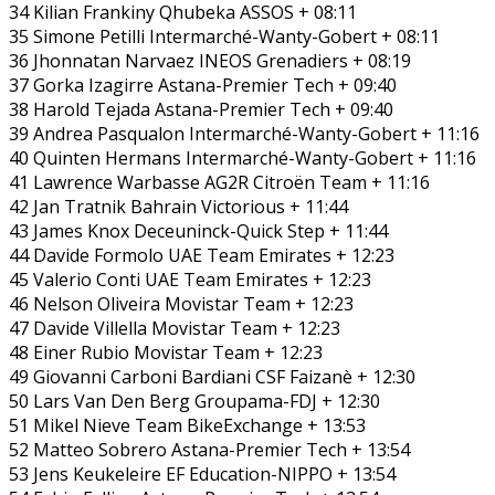
34 Kilian Frankiny Qhubeka ASSOS + 08:11
35 Simone Petilli Intermarché-Wanty-Gobert + 08:11
36 Jhonnatan Narvaez INEOS Grenadiers + 08:19
37 Gorka Izagirre Astana-Premier Tech + 09:40
38 Harold Tejada Astana-Premier Tech + 09:40
39 Andrea Pasqualon Intermarché-Wanty-Gobert + 11:16
40 Quinten Hermans Intermarché-Wanty-Gobert + 11:16
41 Lawrence Warbasse AG2R Citroën Team + 11:16
42 Jan Tratnik Bahrain Victorious + 11:44
43 James Knox Deceuninck-Quick Step + 11:44
44 Davide Formolo UAE Team Emirates + 12:23
45 Valerio Conti UAE Team Emirates + 12:23
46 Nelson Oliveira Movistar Team + 12:23
47 Davide Villella Movistar Team + 12:23
48 Einer Rubio Movistar Team + 12:23
49 Giovanni Carboni Bardiani CSF Faizanè + 12:30
50 Lars Van Den Berg Groupama-FDJ + 12:30
51 Mikel Nieve Team BikeExchange + 13:53
52 Matteo Sobrero Astana-Premier Tech + 13:54
53 Jens Keukeleire EF Education-NIPPO + 13:54