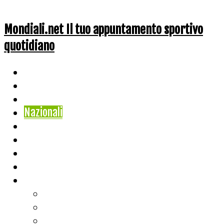
Mondiali.net Il tuo appuntamento sportivo
quotidiano
Home
Ciclismo
Altri Sport
Nazionali
Mondiali
Mondiali Story
Olimpiadi
Calcio
Live Score
Calcio
Tennis
Basket