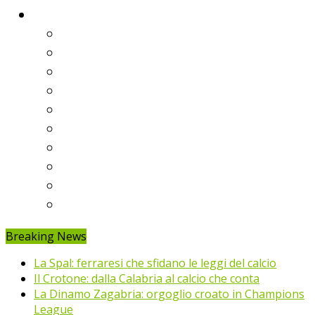
Classifiche
Serie A
Serie B
Premier League
Liga
Bundesliga
Ligue 1
Eredivisie
Primeira Liga
Prem’er-Liga
Jupiler Pro League
Breaking News
La Spal: ferraresi che sfidano le leggi del calcio
Il Crotone: dalla Calabria al calcio che conta
La Dinamo Zagabria: orgoglio croato in Champions
League