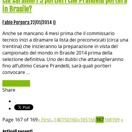
Chi saranno i 3 portieri che Prandelli porterà
in Brasile?
Fabio Porpora
22/01/2014
0
Anche se mancano 4 mesi prima che il commissario
tecnico inizi a diramare la lista dei preconvocati (circa una
trentina) che inizieranno la preparazione in vista del
campionato del mondo in Brasile 2014 prima della
selezione definitiva. Uno dei dubbi che attanaglieranno
fino all’ultimo Cesare Prandelli, sarà quali portieri
convocare …
Read More »
Share
Page 167 of 169
« First
...
140
150
160
«
165
166
167
168
169
»
Articoli recenti