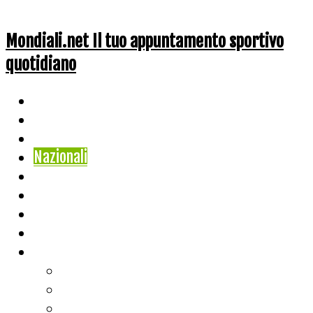
Mondiali.net Il tuo appuntamento sportivo
quotidiano
Home
Ciclismo
Altri Sport
Nazionali
Mondiali
Mondiali Story
Olimpiadi
Calcio
Live Score
Calcio
Tennis
Basket