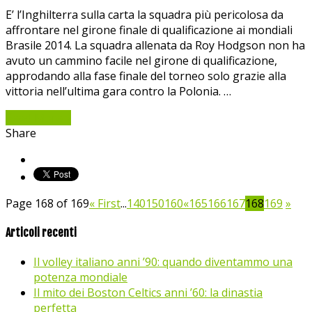
E’ l’Inghilterra sulla carta la squadra più pericolosa da
affrontare nel girone finale di qualificazione ai mondiali
Brasile 2014. La squadra allenata da Roy Hodgson non ha
avuto un cammino facile nel girone di qualificazione,
approdando alla fase finale del torneo solo grazie alla
vittoria nell’ultima gara contro la Polonia. …
Read More »
Share
Page 168 of 169
« First
...
140
150
160
«
165
166
167
168
169
»
Articoli recenti
Il volley italiano anni ’90: quando diventammo una
potenza mondiale
Il mito dei Boston Celtics anni ’60: la dinastia
perfetta