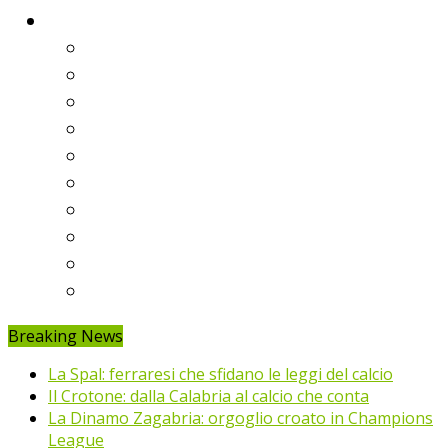
Classifiche
Serie A
Serie B
Premier League
Liga
Bundesliga
Ligue 1
Eredivisie
Primeira Liga
Prem’er-Liga
Jupiler Pro League
Breaking News
La Spal: ferraresi che sfidano le leggi del calcio
Il Crotone: dalla Calabria al calcio che conta
La Dinamo Zagabria: orgoglio croato in Champions
League