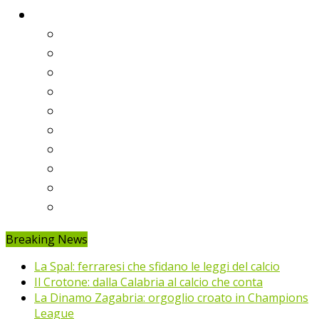
Classifiche
Serie A
Serie B
Premier League
Liga
Bundesliga
Ligue 1
Eredivisie
Primeira Liga
Prem’er-Liga
Jupiler Pro League
Breaking News
La Spal: ferraresi che sfidano le leggi del calcio
Il Crotone: dalla Calabria al calcio che conta
La Dinamo Zagabria: orgoglio croato in Champions
League