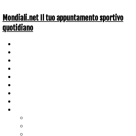
Mondiali.net Il tuo appuntamento sportivo
quotidiano
Home
Ciclismo
Altri Sport
Nazionali
Mondiali
Mondiali Story
Olimpiadi
Calcio
Live Score
Calcio
Tennis
Basket