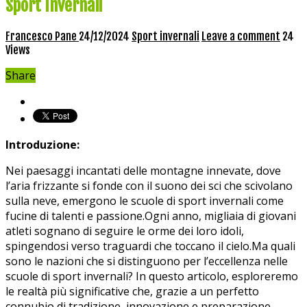
Sport Invernali
Francesco Pane
24/12/2024
Sport invernali
Leave a comment
24
Views
Share
Introduzione:
Nei paesaggi‍ incantati delle montagne innevate, dove
l’aria frizzante si fonde con il suono dei sci che scivolano
sulla neve, emergono le scuole⁣ di sport invernali come
fucine di talenti e passione.Ogni anno, migliaia di giovani
atleti sognano di seguire le⁤ orme dei loro idoli,
spingendosi‌ verso traguardi che ​toccano il⁣ cielo.Ma quali
sono le ⁤nazioni che si distinguono per l’eccellenza nelle
scuole ⁢di sport invernali? In‌ questo articolo, esploreremo
le realtà ​più significative‍ che, grazie a​ un perfetto
⁤connubio di tradizione, innovazione e preparazione