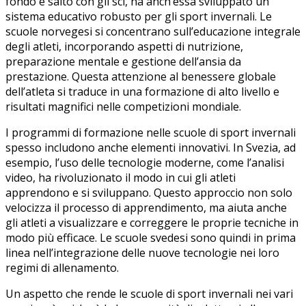
fondo e salto con ⁢gli sci, ha anch’essa sviluppato un
sistema educativo robusto per gli sport invernali. Le
scuole norvegesi si concentrano sull’educazione integrale
degli atleti, incorporando aspetti di nutrizione,
preparazione mentale e⁢ gestione⁣ dell’ansia da
prestazione. Questa attenzione al benessere globale⁣
dell’atleta⁣ si traduce in una formazione di alto livello‍ e
risultati magnifici nelle‍ competizioni mondiale.
I programmi di ⁣formazione nelle scuole ​di sport invernali
spesso includono anche elementi‌ innovativi. ⁤In ‍Svezia, ad
esempio, l’uso delle tecnologie moderne, come l’analisi
video, ha rivoluzionato il modo in cui gli atleti
apprendono ⁢e si sviluppano.⁤ Questo approccio non solo
velocizza il processo di apprendimento, ma aiuta anche
gli atleti a visualizzare e correggere le proprie tecniche⁣ in
modo più efficace. Le scuole svedesi ‌sono quindi in prima
linea nell’integrazione delle nuove tecnologie nei loro
⁣regimi di allenamento.
Un aspetto che rende le scuole di sport invernali nei vari