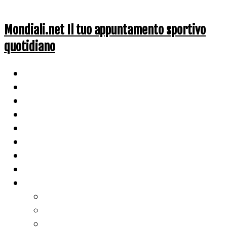
Mondiali.net Il tuo appuntamento sportivo
quotidiano
Home
Ciclismo
Altri Sport
Nazionali
Mondiali
Mondiali Story
Olimpiadi
Calcio
Live Score
Calcio
Tennis
Basket