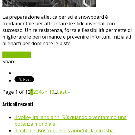
La preparazione atletica per sci e snowboard è
fondamentale per affrontare le sfide invernali con
successo. Unire resistenza, forza e flessibilità permette di
migliorare le performance e prevenire infortuni. Inizia ad
allenarti per dominare le piste!
Read More »
Share
Page 1 of 12
1
2
3
4
5
»
10
...
Last »
Articoli recenti
Il volley italiano anni ’90: quando diventammo una
potenza mondiale
Il mito dei Boston Celtics anni ’60: la dinastia