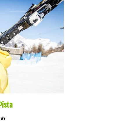
Pista
ews