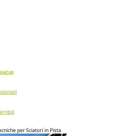
League
sionisti
rribili
cniche per Sciatori in Pista