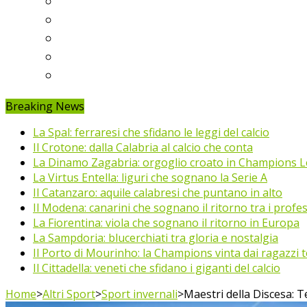
Ligue 1
Eredivisie
Primeira Liga
Prem’er-Liga
Jupiler Pro League
Breaking News
La Spal: ferraresi che sfidano le leggi del calcio
Il Crotone: dalla Calabria al calcio che conta
La Dinamo Zagabria: orgoglio croato in Champions 
La Virtus Entella: liguri che sognano la Serie A
Il Catanzaro: aquile calabresi che puntano in alto
Il Modena: canarini che sognano il ritorno tra i profes
La Fiorentina: viola che sognano il ritorno in Europa
La Sampdoria: blucerchiati tra gloria e nostalgia
Il Porto di Mourinho: la Champions vinta dai ragazzi te
Il Cittadella: veneti che sfidano i giganti del calcio
Home
>
Altri Sport
>
Sport invernali
>
Maestri della Discesa: Te