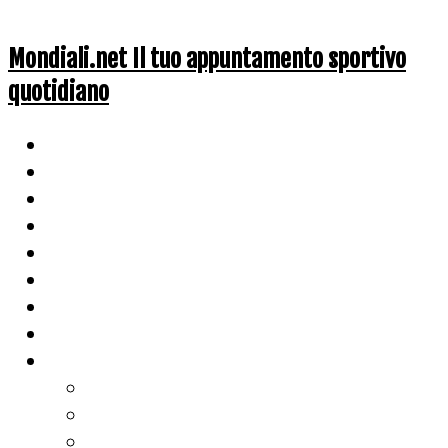
Mondiali.net Il tuo appuntamento sportivo
quotidiano
Home
Ciclismo
Altri Sport
Nazionali
Mondiali
Mondiali Story
Olimpiadi
Calcio
Live Score
Calcio
Tennis
Basket