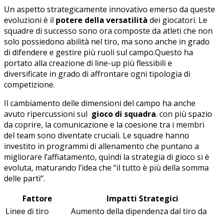
Un aspetto​ strategicamente innovativo‌ emerso da‍ queste
evoluzioni è il
potere della versatilità
dei giocatori.‌ Le
squadre di successo sono ‍ora composte⁣ da‌ atleti che non
solo possiedono abilità nel tiro, ma sono⁤ anche in grado
di difendere e gestire più ruoli sul campo.Questo ha
portato alla ⁢creazione di⁣ line-up ⁢più flessibili ⁣e
diversificate ⁢in⁢ grado⁣ di affrontare ‌ogni tipologia⁣ di
competizione.
Il cambiamento ⁢delle dimensioni del campo⁤ ha anche​
avuto ripercussioni sul ‌
gioco di squadra
. con ⁢più spazio⁤
da coprire, la comunicazione e la coesione tra i membri
del team sono diventate ​cruciali. ⁤Le squadre hanno
investito⁢ in programmi di allenamento che⁤ puntano a
migliorare ‍l’affiatamento, quindi ⁣la strategia di gioco‌ si è⁣
evoluta, maturando l’idea che ‍“il tutto⁤ è più⁤ della somma
delle ⁤parti”.
Fattore
Impatti Strategici
Linee di‌ tiro
Aumento ‍della⁣ dipendenza dal ‌tiro‍ da