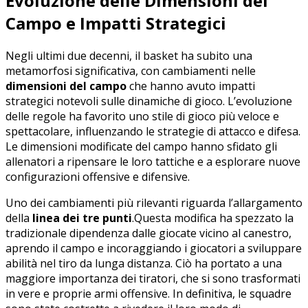
Evoluzione delle Dimensioni‍ del
Campo e ⁣Impatti Strategici
Negli ultimi due‌ decenni, il basket ha subito ⁢una
metamorfosi​ significativa, con cambiamenti‌ nelle
dimensioni del campo
che ‍hanno avuto impatti
strategici notevoli sulle dinamiche di ‍gioco. ⁢L’evoluzione
delle regole ha ⁢favorito uno stile di gioco⁣ più veloce e
spettacolare,‌ influenzando le strategie di attacco e‌ difesa.
Le dimensioni modificate del campo hanno ⁣sfidato gli
allenatori a ripensare le loro ‌tattiche e a esplorare⁢ nuove⁢
configurazioni offensive e difensive.
Uno ⁤dei cambiamenti più rilevanti riguarda l’allargamento
della⁢
linea dei tre punti
.Questa ⁤modifica ha ‌spezzato la
tradizionale dipendenza dalle giocate vicino al canestro,⁢
aprendo il campo e incoraggiando i giocatori ​a sviluppare
abilità nel​ tiro da‍ lunga distanza. Ciò ha portato a una⁣
maggiore⁤ importanza dei tiratori, che ⁢si sono trasformati
in vere e proprie​ armi offensive. In definitiva, le squadre