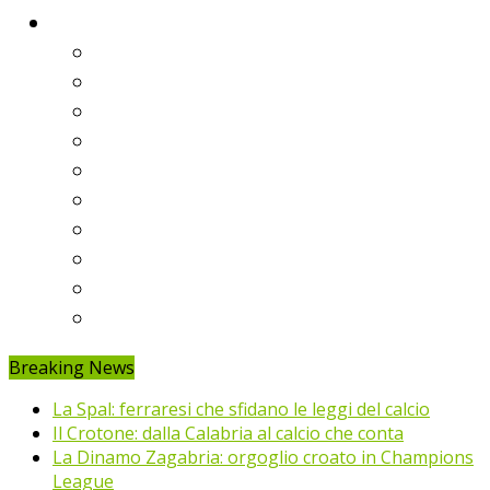
Classifiche
Serie A
Serie B
Premier League
Liga
Bundesliga
Ligue 1
Eredivisie
Primeira Liga
Prem’er-Liga
Jupiler Pro League
Breaking News
La Spal: ferraresi che sfidano le leggi del calcio
Il Crotone: dalla Calabria al calcio che conta
La Dinamo Zagabria: orgoglio croato in Champions
League