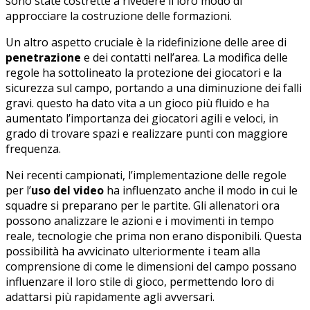
sono state⁢ costrette a rivedere il loro modo di
approcciare ‌la ​costruzione delle formazioni.
Un altro ⁤aspetto cruciale è la ridefinizione delle aree di
penetrazione
e dei ‌contatti ‌nell’area. La modifica‌ delle
regole ha sottolineato la protezione‍ dei giocatori‌ e la
sicurezza⁣ sul campo, portando a una diminuzione dei falli
⁢gravi. questo ​ha dato vita a​ un gioco ‌più fluido e ha
‌aumentato‌ l’importanza dei ​giocatori​ agili e ⁤veloci, in
⁣grado di trovare spazi e realizzare punti con maggiore
frequenza.
Nei recenti campionati, l’implementazione delle regole
per l’
uso del video
ha influenzato anche⁤ il modo ​in⁤ cui⁢ le
squadre si preparano per le ‌partite. ⁣Gli allenatori ora
possono analizzare ‍le azioni‍ e i movimenti in tempo⁢
reale, tecnologie che prima non erano​ disponibili. Questa
possibilità ha avvicinato ulteriormente i team alla
comprensione di come le dimensioni ​del ‍campo possano
influenzare il loro‍ stile di gioco, permettendo loro di
adattarsi più rapidamente agli⁣ avversari.