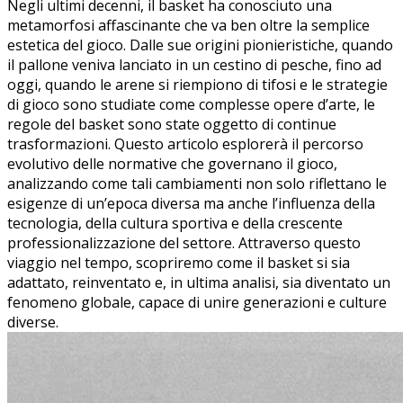
Negli‍ ultimi decenni, il basket ha conosciuto una
metamorfosi affascinante che va ben ⁢oltre la semplice
estetica del gioco. Dalle sue origini pionieristiche, quando⁢
il pallone veniva lanciato ⁣in un cestino di ⁢pesche, fino ad
oggi, quando le arene si riempiono di tifosi e le strategie ​
di gioco sono⁢ studiate come complesse opere d’arte, le
‌regole del basket sono state oggetto di ⁢continue
⁤trasformazioni. Questo articolo esplorerà il percorso
⁣evolutivo delle normative ‌che governano il gioco,
analizzando come tali cambiamenti non solo riflettano le
esigenze⁣ di un’epoca diversa ‌ma ⁤anche l’influenza della​
tecnologia, della ‍cultura sportiva‌ e della crescente
professionalizzazione del settore. Attraverso‍ questo⁢
viaggio ‍nel​ tempo, scopriremo ​come il⁢ basket si sia
adattato, reinventato⁢ e, in ultima analisi, ​sia diventato‌ un
fenomeno globale, capace di unire ‌generazioni e culture
diverse.