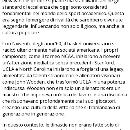
elevavano le proprie squadre ma⁤ stabilivano anche gli⁣
standard di eccellenza che oggi sono⁢ considerati⁣
fondamentali ​nel mondo dello sport accademico. Questa⁢
era segnò ⁢l’emergere⁤ di rivalità che sarebbero divenute
leggendarie, influenzando non solo il gioco, ma anche la
cultura popolare.
Con​ l’avvento degli‍ anni ’60, il ‍basket universitario si
radicò ulteriormente nella società ⁣americana. I propri
campionati,‍ come il​ torneo NCAA,‌ iniziarono a ricevere
un’attenzione mediatica senza⁢ precedenti. ‍Stanford,
UCLA e North Carolina iniziarono‌ a forgiarsi una legacy,
alimentata da talenti straordinari​ e allenatori​ visionari
come John Wooden, che trasformò UCLA in una potenza​
indiscussa. Wooden non era solo un‍ allenatore: era ⁤un
maestro che imponeva ⁤un’etica del lavoro e una disciplina
che risuonavano profondamente tra i⁢ suoi ‌giocatori,
creando una ​cultura della vittoria che​ si tramandava di
generazione in generazione.
In questo contesto, le dinastie non erano fatte solo di