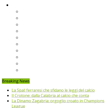
Classifiche
Serie A
Serie B
Premier League
Liga
Bundesliga
Ligue 1
Eredivisie
Primeira Liga
Prem’er-Liga
Jupiler Pro League
Breaking News
La Spal: ferraresi che sfidano le leggi del calcio
Il Crotone: dalla Calabria al calcio che conta
La Dinamo Zagabria: orgoglio croato in Champions
League