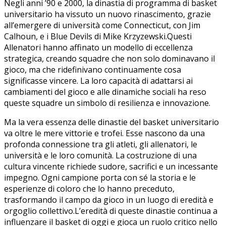
Negli‌ anni ​’90 e ‌2000, la dinastia di⁣ programma di basket
‌universitario ha vissuto un nuovo rinascimento, grazie
all’emergere di università come Connecticut, con Jim
Calhoun, e ‍i⁤ Blue Devils di Mike ‌Krzyzewski.Questi
Allenatori⁤ hanno​ affinato ⁢un modello di eccellenza
strategica, creando ​squadre che non solo ‌dominavano ⁢il
gioco, ma che ridefinivano continuamente cosa
significasse ⁤vincere.​ La loro capacità di adattarsi ai
cambiamenti⁣ del gioco⁣ e alle dinamiche sociali ha ⁤reso
queste squadre un ‌simbolo di resilienza e innovazione.
Ma ‌la vera essenza delle⁢ dinastie del basket‍ universitario
va oltre le mere vittorie e trofei. Esse nascono da una
profonda connessione tra‍ gli atleti, gli⁢ allenatori, le‍
università e le loro comunità. La costruzione⁣ di una
‍cultura vincente richiede sudore, sacrifici ​e⁢ un incessante
impegno. Ogni campione porta con‌ sé la storia ⁤e le ​
esperienze⁤ di coloro che lo‍ hanno preceduto,
trasformando ‌il campo da​ gioco in un luogo di eredità e
orgoglio‌ collettivo.L’eredità di queste dinastie continua a
influenzare il basket di oggi e gioca un ruolo ‌critico‍ nello