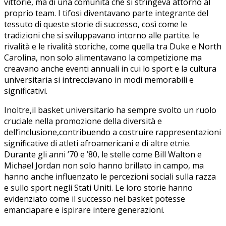
vittorie, ​ma di ‌una comunità che ‍si ⁣stringeva attorno‍ al
proprio team. I tifosi ⁣diventavano parte integrante del
tessuto di queste‌ storie di successo, così come le
⁤tradizioni che si sviluppavano intorno ​alle partite. le
‌rivalità e le ‍rivalità⁢ storiche, come quella tra‌ Duke e North
Carolina, non solo ‌alimentavano la competizione ma
⁤creavano anche eventi annuali in cui lo sport e la cultura
universitaria si intrecciavano in modi ⁢memorabili e
significativi.
Inoltre,il basket universitario‍ ha ⁤sempre svolto un ruolo
cruciale nella promozione della diversità e⁣
dell’inclusione,contribuendo a costruire rappresentazioni
⁢significative di atleti afroamericani e di altre etnie.
Durante gli‍ anni ’70 e ’80,‍ le stelle come⁢ Bill Walton e
Michael Jordan ⁤non solo hanno brillato⁢ in campo, ma
⁢hanno anche influenzato le percezioni ⁢sociali‌ sulla razza
⁤e ‍sullo sport negli Stati Uniti. Le ‍loro ‌storie ‌hanno
evidenziato come il successo nel basket potesse⁤
emanciapare ​e ispirare intere⁤ generazioni.