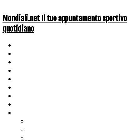
Mondiali.net Il tuo appuntamento sportivo
quotidiano
Home
Ciclismo
Altri Sport
Nazionali
Mondiali
Mondiali Story
Olimpiadi
Calcio
Live Score
Calcio
Tennis
Basket