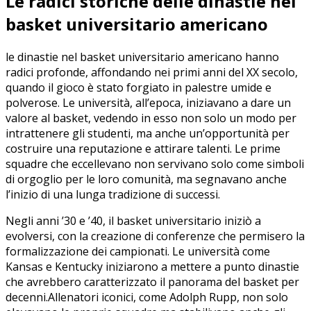
Le ​radici storiche delle dinastie nel
basket universitario americano
le dinastie nel basket universitario americano hanno
radici profonde, affondando nei primi anni del XX secolo,
⁣quando il ⁢gioco è stato forgiato in palestre umide e⁢
polverose. Le università, all’epoca, iniziavano a⁤ dare un
valore ​al basket,⁣ vedendo ⁤in esso non solo un modo per‍
intrattenere gli studenti, ma anche⁤ un’opportunità per⁤
costruire una reputazione e attirare talenti.⁣ Le prime
squadre che eccellevano ​non servivano solo come ‍simboli
‍di orgoglio ‍per le loro comunità, ma segnavano anche
l’inizio di una lunga tradizione di successi.
Negli anni ’30 e ’40, il basket universitario ‌iniziò a
evolversi, ‌con la creazione di conferenze che permisero la
formalizzazione ⁢dei campionati. Le università ​come
Kansas e Kentucky ‌iniziarono a mettere a punto dinastie
che avrebbero caratterizzato il panorama ‌del basket per
decenni.Allenatori iconici, come Adolph Rupp, non solo