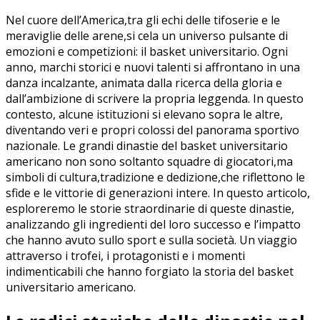
Nel‌ cuore dell’America,tra gli ​echi delle tifoserie‍ e le
meraviglie delle ​arene,si cela un universo pulsante di
emozioni ⁢e competizioni: il⁣ basket universitario. Ogni
anno,​ marchi storici e ‍nuovi‌ talenti si affrontano in una
danza ⁢incalzante, animata ⁤dalla ricerca della ‍gloria‌ e
dall’ambizione di ⁣scrivere la propria leggenda. In questo
contesto, alcune istituzioni si elevano sopra le altre,
diventando veri e⁤ propri colossi del panorama ‌sportivo
nazionale. Le grandi dinastie ⁣del basket ⁢universitario
americano non sono soltanto ‌squadre ‌di giocatori,ma
simboli di cultura,tradizione e dedizione,che ⁤riflettono ‍le
sfide e le vittorie⁤ di generazioni intere. In ⁣questo articolo,
esploreremo le storie straordinarie di queste ​dinastie,
analizzando ⁢gli‍ ingredienti del loro successo e l’impatto ​
che‍ hanno ​avuto sullo sport e sulla società. Un ​viaggio
attraverso i trofei, i protagonisti e ‌i momenti
indimenticabili ​che hanno forgiato la storia​ del basket‍
universitario americano.