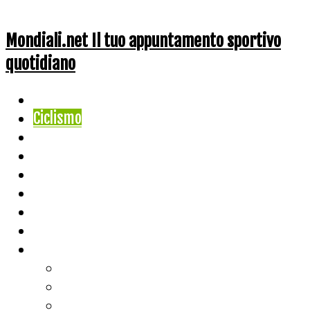
Mondiali.net Il tuo appuntamento sportivo
quotidiano
Home
Ciclismo
Altri Sport
Nazionali
Mondiali
Mondiali Story
Olimpiadi
Calcio
Live Score
Calcio
Tennis
Basket