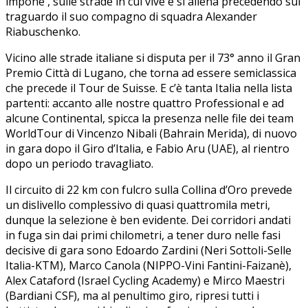
impone , sulle strade in cui vive e si allena precedendo sul
traguardo il suo compagno di squadra Alexander
Riabuschenko.
Vicino alle strade italiane si disputa per il 73° anno il Gran
Premio Città di Lugano, che torna ad essere semiclassica
che precede il Tour de Suisse. E c’è tanta Italia nella lista
partenti: accanto alle nostre quattro Professional e ad
alcune Continental, spicca la presenza nelle file dei team
WorldTour di Vincenzo Nibali (Bahrain Merida), di nuovo
in gara dopo il Giro d’Italia, e Fabio Aru (UAE), al rientro
dopo un periodo travagliato.
Il circuito di 22 km con fulcro sulla Collina d’Oro prevede
un dislivello complessivo di quasi quattromila metri,
dunque la selezione è ben evidente. Dei corridori andati
in fuga sin dai primi chilometri, a tener duro nelle fasi
decisive di gara sono Edoardo Zardini (Neri Sottoli-Selle
Italia-KTM), Marco Canola (NIPPO-Vini Fantini-Faizanè),
Alex Cataford (Israel Cycling Academy) e Mirco Maestri
(Bardiani CSF), ma al penultimo giro, ripresi tutti i