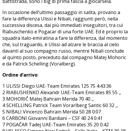
battistrada, sono i big di prima fascia a giocarsela.
In occasione dell’ultimo passaggio in salita, provano a
fare la differenza Ulissi e Nibali, raggiunti però, nella
successiva discesa, dai più immediati inseguitori, tra cui
Riabuschenko e Pogacar di una forte UAE. Ed è proprio la
squadra italo-emiratina a fare la differenza, dal momento
che, sul traguardo, è Ulissi ad alzare le braccia al cielo
davanti al suo compagno russo, mentre Nibali conclude
al quinto posto, preceduto dal compagno Matej Mohoric
e da Patrick Schelling (Voralberg).
Ordine d’arrivo
:
1 ULISSI Diego UAE-Team Emirates 125 75 4:43:36
2 RIABUSHENKO Alexandr UAE-Team Emirates 85 55 ,,
3 MOHORIČ Matej Bahrain Merida 70 40 ,,
4 SCHELLING Patrick Team Vorarlberg Santic 60 32 ,,
5 NIBALI Vincenzo Bahrain Merida 50 28 0:07
6 CARBONI Giovanni Bardiani – CSF 40 24 0:41
7 POGAČAR Tadej UAE-Team Emirates 35 20 0:42
8 VELASCO Simone Neri Sottoli – Selle Italia – KTM 30 18