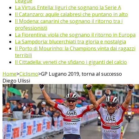
League
La Virtus Entella: liguri che sognano la Serie A
Il Catanzaro: aquile calabresi che puntano in alto
Il Modena: canarini che sognano il ritorno tra i
professionisti
La Fiorentina: viola che sognano il ritorno in Europa
La Sampdoria: blucerchiati tra gloria e nostalgia
Il Porto di Mourinho: la Champions vinta dai ragazzi
terribili
Il Cittadella: veneti che sfidano i giganti del calcio
Home
>
Ciclismo
>
GP Lugano 2019, torna al successo
Diego Ulissi