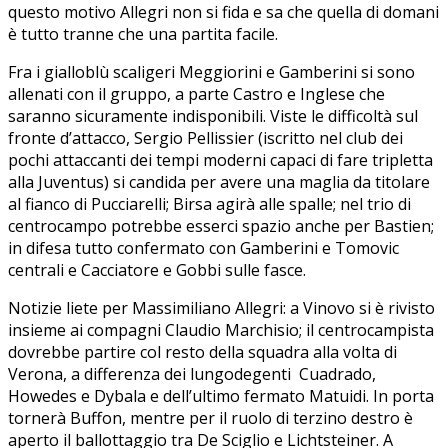
questo motivo Allegri non si fida e sa che quella di domani
è tutto tranne che una partita facile.
Fra i gialloblù scaligeri Meggiorini e Gamberini si sono
allenati con il gruppo, a parte Castro e Inglese che
saranno sicuramente indisponibili. Viste le difficoltà sul
fronte d’attacco, Sergio Pellissier (iscritto nel club dei
pochi attaccanti dei tempi moderni capaci di fare tripletta
alla Juventus) si candida per avere una maglia da titolare
al fianco di Pucciarelli; Birsa agirà alle spalle; nel trio di
centrocampo potrebbe esserci spazio anche per Bastien;
in difesa tutto confermato con Gamberini e Tomovic
centrali e Cacciatore e Gobbi sulle fasce.
Notizie liete per Massimiliano Allegri: a Vinovo si è rivisto
insieme ai compagni Claudio Marchisio; il centrocampista
dovrebbe partire col resto della squadra alla volta di
Verona, a differenza dei lungodegenti Cuadrado,
Howedes e Dybala e dell’ultimo fermato Matuidi. In porta
tornerà Buffon, mentre per il ruolo di terzino destro è
aperto il ballottaggio tra De Sciglio e Lichtsteiner. A