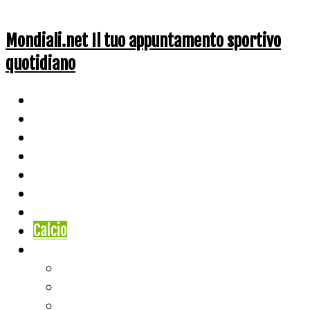
Mondiali.net Il tuo appuntamento sportivo
quotidiano
Home
Ciclismo
Altri Sport
Nazionali
Mondiali
Mondiali Story
Olimpiadi
Calcio
Live Score
Calcio
Tennis
Basket