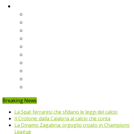
Classifiche
Serie A
Serie B
Premier League
Liga
Bundesliga
Ligue 1
Eredivisie
Primeira Liga
Prem’er-Liga
Jupiler Pro League
Breaking News
La Spal: ferraresi che sfidano le leggi del calcio
Il Crotone: dalla Calabria al calcio che conta
La Dinamo Zagabria: orgoglio croato in Champions
League