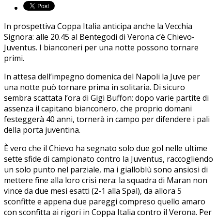
In prospettiva Coppa Italia anticipa anche la Vecchia
Signora: alle 20.45 al Bentegodi di Verona c’è Chievo-
Juventus. I bianconeri per una notte possono tornare
primi.
In attesa dell’impegno domenica del Napoli la Juve per
una notte può tornare prima in solitaria. Di sicuro
sembra scattata l’ora di Gigi Buffon: dopo varie partite di
assenza il capitano bianconero, che proprio domani
festeggerà 40 anni, tornerà in campo per difendere i pali
della porta juventina.
È vero che il Chievo ha segnato solo due gol nelle ultime
sette sfide di campionato contro la Juventus, raccogliendo
un solo punto nel parziale, ma i gialloblù sono ansiosi di
mettere fine alla loro crisi nera: la squadra di Maran non
vince da due mesi esatti (2-1 alla Spal), da allora 5
sconfitte e appena due pareggi compreso quello amaro
con sconfitta ai rigori in Coppa Italia contro il Verona. Per