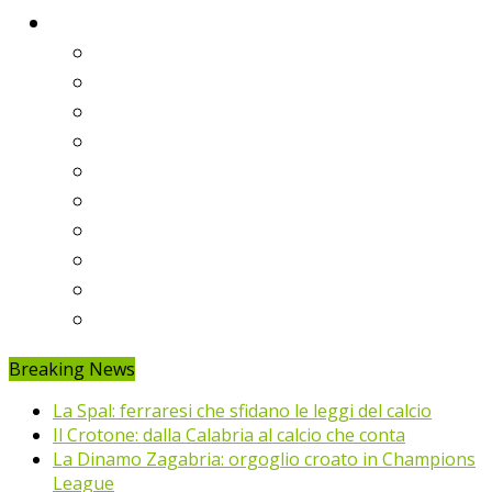
Classifiche
Serie A
Serie B
Premier League
Liga
Bundesliga
Ligue 1
Eredivisie
Primeira Liga
Prem’er-Liga
Jupiler Pro League
Breaking News
La Spal: ferraresi che sfidano le leggi del calcio
Il Crotone: dalla Calabria al calcio che conta
La Dinamo Zagabria: orgoglio croato in Champions
League