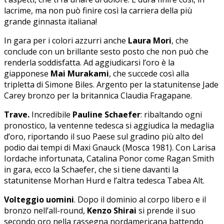
lacrime, ma non può finire così la carriera della più
grande ginnasta italiana!
In gara per i colori azzurri anche
Laura Mori
, che
conclude con un brillante sesto posto che non può che
renderla soddisfatta. Ad aggiudicarsi l’oro è la
giapponese
Mai Murakami
, che succede così alla
tripletta di Simone Biles. Argento per la statunitense Jade
Carey bronzo per la britannica Claudia Fragapane.
Trave.
Incredibile
Pauline Schaefer
: ribaltando ogni
pronostico, la ventenne tedesca si aggiudica la medaglia
d’oro, riportando il suo Paese sul gradino più alto del
podio dai tempi di Maxi Gnauck (Mosca 1981). Con Larisa
Iordache infortunata, Catalina Ponor come Ragan Smith
in gara, ecco la Schaefer, che si tiene davanti la
statunitense Morhan Hurd e l’altra tedesca Tabea Alt.
Volteggio uomini
. Dopo il dominio al corpo libero e il
bronzo nell’all-round,
Kenzo Shirai
si prende il suo
secondo oro nella rassegna nordamericana battendo