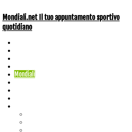
Mondiali.net Il tuo appuntamento sportivo
quotidiano
Home
Ciclismo
Altri Sport
Nazionali
Mondiali
Mondiali Story
Olimpiadi
Calcio
Live Score
Calcio
Tennis
Basket