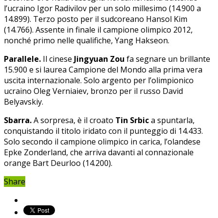
l’ucraino Igor Radivilov per un solo millesimo (14.900 a
14.899). Terzo posto per il sudcoreano Hansol Kim
(14.766). Assente in finale il campione olimpico 2012,
nonché primo nelle qualifiche, Yang Hakseon.
Parallele.
Il cinese
Jingyuan Zou
fa segnare un brillante
15.900 e si laurea Campione del Mondo alla prima vera
uscita internazionale. Solo argento per l’olimpionico
ucraino Oleg Verniaiev, bronzo per il russo David
Belyavskiy.
Sbarra.
A sorpresa, è il croato
Tin Srbic
a spuntarla,
conquistando il titolo iridato con il punteggio di 14.433.
Solo secondo il campione olimpico in carica, l’olandese
Epke Zonderland, che arriva davanti al connazionale
orange Bart Deurloo (14.200).
Share