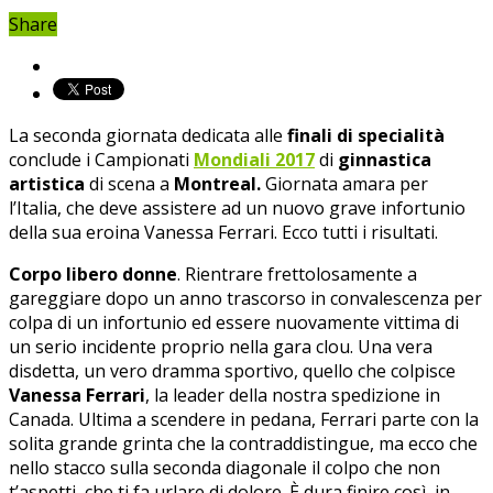
Share
La seconda giornata dedicata alle
finali di specialità
conclude i Campionati
Mondiali 2017
di
ginnastica
artistica
di scena a
Montreal.
Giornata amara per
l’Italia, che deve assistere ad un nuovo grave infortunio
della sua eroina Vanessa Ferrari. Ecco tutti i risultati.
Corpo libero donne
. Rientrare frettolosamente a
gareggiare dopo un anno trascorso in convalescenza per
colpa di un infortunio ed essere nuovamente vittima di
un serio incidente proprio nella gara clou. Una vera
disdetta, un vero dramma sportivo, quello che colpisce
Vanessa Ferrari
, la leader della nostra spedizione in
Canada. Ultima a scendere in pedana, Ferrari parte con la
solita grande grinta che la contraddistingue, ma ecco che
nello stacco sulla seconda diagonale il colpo che non
t’aspetti, che ti fa urlare di dolore. È dura finire così, in