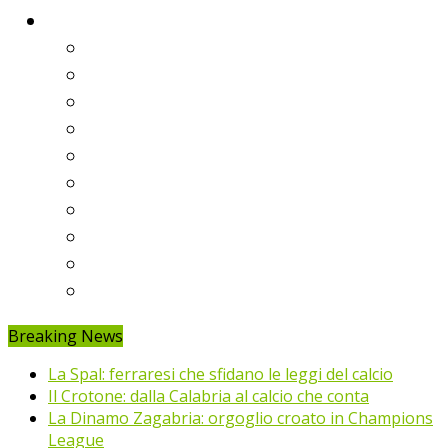
Classifiche
Serie A
Serie B
Premier League
Liga
Bundesliga
Ligue 1
Eredivisie
Primeira Liga
Prem’er-Liga
Jupiler Pro League
Breaking News
La Spal: ferraresi che sfidano le leggi del calcio
Il Crotone: dalla Calabria al calcio che conta
La Dinamo Zagabria: orgoglio croato in Champions
League