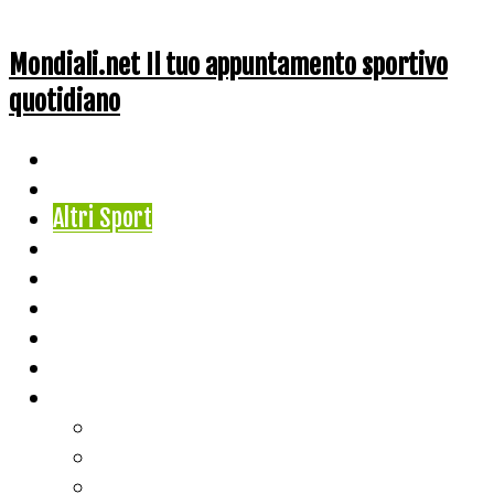
Mondiali.net Il tuo appuntamento sportivo
quotidiano
Home
Ciclismo
Altri Sport
Nazionali
Mondiali
Mondiali Story
Olimpiadi
Calcio
Live Score
Calcio
Tennis
Basket