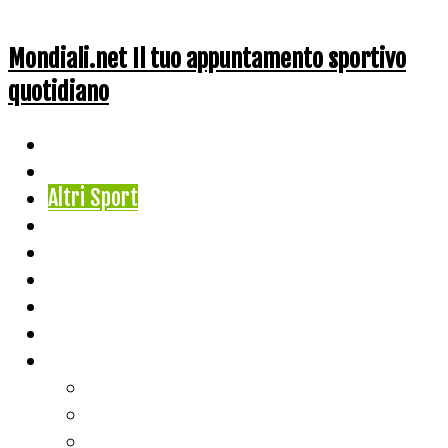
Mondiali.net Il tuo appuntamento sportivo
quotidiano
Home
Ciclismo
Altri Sport
Nazionali
Mondiali
Mondiali Story
Olimpiadi
Calcio
Live Score
Calcio
Tennis
Basket