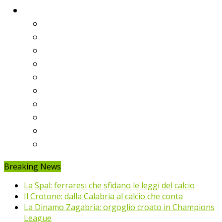
Classifiche
Serie A
Serie B
Premier League
Liga
Bundesliga
Ligue 1
Eredivisie
Primeira Liga
Prem’er-Liga
Jupiler Pro League
Breaking News
La Spal: ferraresi che sfidano le leggi del calcio
Il Crotone: dalla Calabria al calcio che conta
La Dinamo Zagabria: orgoglio croato in Champions
League