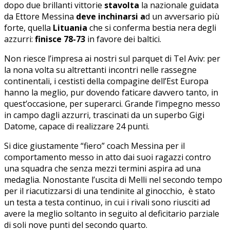
dopo due brillanti vittorie
stavolta
la nazionale guidata
da Ettore Messina
deve inchinarsi
a
d un avversario più
forte, quella
Lituania
che si conferma bestia nera degli
azzurri:
finisce 78-73
in favore dei baltici.
Non riesce l’impresa ai nostri sul parquet di Tel Aviv: per
la nona volta su altrettanti incontri nelle rassegne
continentali, i cestisti della compagine dell’Est Europa
hanno la meglio, pur dovendo faticare davvero tanto, in
quest’occasione, per superarci. Grande l’impegno messo
in campo dagli azzurri, trascinati da un superbo Gigi
Datome, capace di realizzare 24 punti.
Si dice giustamente “fiero” coach Messina per il
comportamento messo in atto dai suoi ragazzi contro
una squadra che senza mezzi termini aspira ad una
medaglia. Nonostante l’uscita di Melli nel secondo tempo
per il riacutizzarsi di una tendinite al ginocchio, è stato
un testa a testa continuo, in cui i rivali sono riusciti ad
avere la meglio soltanto in seguito al deficitario parziale
di soli nove punti del secondo quarto.