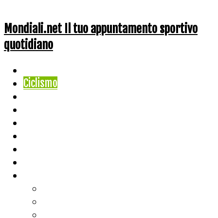
Mondiali.net Il tuo appuntamento sportivo
quotidiano
Home
Ciclismo
Altri Sport
Nazionali
Mondiali
Mondiali Story
Olimpiadi
Calcio
Live Score
Calcio
Tennis
Basket