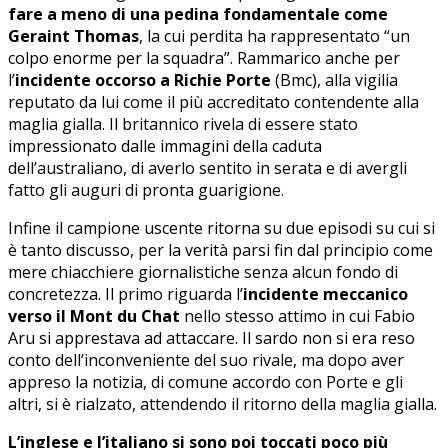
fare a meno di una pedina fondamentale come
Geraint Thomas
, la cui perdita ha rappresentato “un
colpo enorme per la squadra”. Rammarico anche per
l’
incidente occorso a Richie Porte
(Bmc), alla vigilia
reputato da lui come il più accreditato contendente alla
maglia gialla. Il britannico rivela di essere stato
impressionato dalle immagini della caduta
dell’australiano, di averlo sentito in serata e di avergli
fatto gli auguri di pronta guarigione.
Infine il campione uscente ritorna su due episodi su cui si
è tanto discusso, per la verità parsi fin dal principio come
mere chiacchiere giornalistiche senza alcun fondo di
concretezza. Il primo riguarda l’
incidente meccanico
verso il Mont du Chat
nello stesso attimo in cui Fabio
Aru si apprestava ad attaccare. Il sardo non si era reso
conto dell’inconveniente del suo rivale, ma dopo aver
appreso la notizia, di comune accordo con Porte e gli
altri, si è rialzato, attendendo il ritorno della maglia gialla.
L’inglese e l’italiano si sono poi toccati poco più