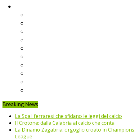
Classifiche
Serie A
Serie B
Premier League
Liga
Bundesliga
Ligue 1
Eredivisie
Primeira Liga
Prem’er-Liga
Jupiler Pro League
Breaking News
La Spal: ferraresi che sfidano le leggi del calcio
Il Crotone: dalla Calabria al calcio che conta
La Dinamo Zagabria: orgoglio croato in Champions
League