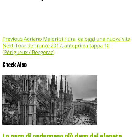
Previous
Adriano Malori si ritira, da oggi una nuova vita
Next
Tour de France 2017, anteprima tappa 10
(Périgueux / Bergerac)
Check Also