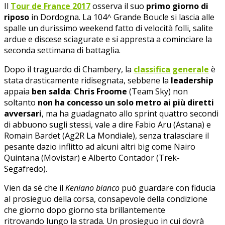
Il
Tour de France 2017
osserva il suo
primo giorno di
riposo
in Dordogna. La 104^ Grande Boucle si lascia alle
spalle un durissimo weekend fatto di velocità folli, salite
ardue e discese sciagurate e si appresta a cominciare la
seconda settimana di battaglia.
Dopo il traguardo di Chambery, la
classifica generale
è
stata drasticamente ridisegnata, sebbene la
leadership
appaia
ben salda
:
Chris Froome
(Team Sky) non
soltanto
non ha concesso un solo metro ai più diretti
avversari
, ma ha guadagnato allo sprint quattro secondi
di abbuono sugli stessi, vale a dire Fabio Aru (Astana) e
Romain Bardet (Ag2R La Mondiale), senza tralasciare il
pesante dazio inflitto ad alcuni altri big come Nairo
Quintana (Movistar) e Alberto Contador (Trek-
Segafredo).
Vien da sé che il
Keniano bianco
può guardare con fiducia
al prosieguo della corsa, consapevole della condizione
che giorno dopo giorno sta brillantemente
ritrovando lungo la strada. Un prosieguo in cui dovrà