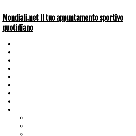
Mondiali.net Il tuo appuntamento sportivo
quotidiano
Home
Ciclismo
Altri Sport
Nazionali
Mondiali
Mondiali Story
Olimpiadi
Calcio
Live Score
Calcio
Tennis
Basket