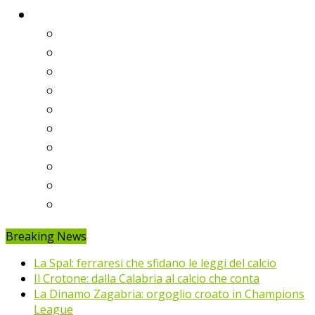
Classifiche
Serie A
Serie B
Premier League
Liga
Bundesliga
Ligue 1
Eredivisie
Primeira Liga
Prem’er-Liga
Jupiler Pro League
Breaking News
La Spal: ferraresi che sfidano le leggi del calcio
Il Crotone: dalla Calabria al calcio che conta
La Dinamo Zagabria: orgoglio croato in Champions
League