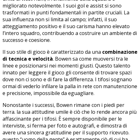
migliorato notevolmente. ‍I suoi gol e assist si ⁢sono
trasformati in punti fondamentali in​ partite‌ cruciali. La
sua influenza non⁤ si⁣ limita al campo; infatti, il suo
atteggiamento positivo e il suo carisma hanno ⁤elevato ​
l’intero squadro,⁣ contribuendo a costruire un ambiente di
successo e coesione.
Il suo⁢ stile di gioco è caratterizzato‍ da ⁢una
combinazione
di tecnica⁢ e⁢ velocità
. Bowen sa come muoversi tra le
linee e posizionarsi nei momenti giusti. Questo talento
innato per leggere il gioco gli ⁢consente di trovare spazi
dove non ci sono e di fare la differenza. I ​tifosi sognano
ormai di vederlo infilare la palla in rete con⁣ manutenzione
e precisione, impossibile da eguagliare.
Nonostante⁣ i successi, Bowen rimane con i piedi ⁢per⁣
terra. la sua attitudine ‌umile ​è‌ ciò che lo rende ancora più
affascinante per i tifosi. È sempre disponibile per le
interviste, si ferma per foto e autografi, e dimostra di
avere una‍ sincera gratitudine per il supporto ricevuto.
⁢questo “uomo della gente” è esattamente ciò di cui ⁢ha