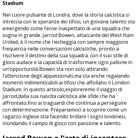
Stadium
Nel cuore pulsante di Londra, dove la storia calcistica si
intreccia ‍con le speranze dei tifosi, un‌ giovane talento ⁢sta
emergendo come l’eroe ‌inaspettato di una squadra che
sogna in⁢ grande. Jarrod Bowen, attaccante ⁢del West Ham
‍United, è il nome che riecheggia con sempre maggiore
frequenza⁢ nelle conversazioni calcistiche, pronto a
⁤riscrivere il destino‍ della sua squadra. con il suo stile di
gioco audace e la capacità di ‌trasformare ogni pallone ⁢in‍
un’opportunità,Bowen ⁣sta non⁤ solo​ attirando
l’attenzione degli appassionati,ma sta⁤ anche regalando
momenti indimenticabili ai‌ tifosi che affollano il London
Stadium. In⁤ questo articolo,esploreremo il viaggio di
Jarrod,dalla sua ⁢nascita calcistica alle sfide che⁣ ha‍
affrontato,fino ‌ai‌ traguardi che continua a perseguire
con⁣ determinazione. Prepariamoci a scoprire come ⁣un
ragazzo inglese stia facendo brillare i sogni ‍londinesi,
⁢inondando ⁢il ​campo di gioco con passione e talento.
Jarrod ​Bowen e l’arte di incantare⁤