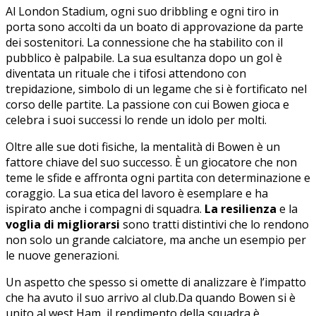
Al London Stadium, ogni suo‌ dribbling e ogni tiro ⁤in⁤
porta sono accolti‍ da un boato di approvazione da parte
dei sostenitori.‍ La connessione che ha‌ stabilito con il
pubblico è palpabile. La ​sua esultanza dopo un gol è
diventata un rituale che i tifosi ​attendono⁣ con
trepidazione, simbolo di un legame che si è ⁢fortificato nel‍
corso delle ⁣partite. La passione⁣ con cui Bowen gioca e
celebra i suoi successi lo rende un idolo per​ molti.
Oltre alle sue doti‌ fisiche, la mentalità di Bowen ⁣è un
fattore chiave del suo successo. È un giocatore ‍che non
‌teme ⁢le sfide e affronta ogni partita con determinazione⁢ e
coraggio. La sua etica del lavoro è esemplare ⁢e​ ha
ispirato ​anche ⁤i compagni di squadra.
La ‌resilienza
e la
voglia di migliorarsi
sono⁣ tratti ​distintivi che lo rendono
non solo un grande​ calciatore, ma anche un‍ esempio per
le nuove generazioni.
Un aspetto⁤ che spesso‍ si omette di⁢ analizzare è‌ l’impatto
che ha avuto ⁢il suo arrivo al club.Da quando Bowen si è
unito ⁤al west Ham, il rendimento della ⁢squadra è