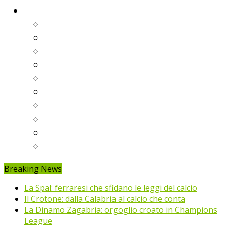
Classifiche
Serie A
Serie B
Premier League
Liga
Bundesliga
Ligue 1
Eredivisie
Primeira Liga
Prem’er-Liga
Jupiler Pro League
Breaking News
La Spal: ferraresi che sfidano le leggi del calcio
Il Crotone: dalla Calabria al calcio che conta
La Dinamo Zagabria: orgoglio croato in Champions
League