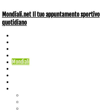
Mondiali.net Il tuo appuntamento sportivo
quotidiano
Home
Ciclismo
Altri Sport
Nazionali
Mondiali
Mondiali Story
Olimpiadi
Calcio
Live Score
Calcio
Tennis
Basket