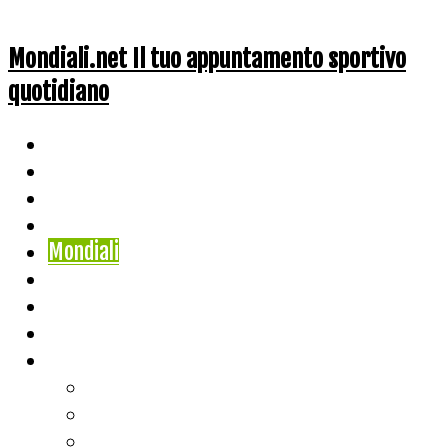
Mondiali.net Il tuo appuntamento sportivo
quotidiano
Home
Ciclismo
Altri Sport
Nazionali
Mondiali
Mondiali Story
Olimpiadi
Calcio
Live Score
Calcio
Tennis
Basket