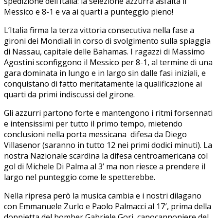
spedizione dell’Italia: la selezione azzurra asfalta il
Messico e 8-1 e va ai quarti a punteggio pieno!
L’Italia firma la terza vittoria consecutiva nella fase a
gironi dei Mondiali in corso di svolgimento sulla spiaggia
di Nassau, capitale delle Bahamas. I ragazzi di Massimo
Agostini sconfiggono il Messico per 8-1, al termine di una
gara dominata in lungo e in largo sin dalle fasi iniziali, e
conquistano di fatto meritatamente la qualificazione ai
quarti da primi indiscussi del girone.
Gli azzurri partono forte e mantengono i ritmi forsennati
e intensissimi per tutto il primo tempo, mietendo
conclusioni nella porta messicana difesa da Diego
Villasenor (saranno in tutto 12 nei primi dodici minuti). La
nostra Nazionale scardina la difesa centroamericana col
gol di Michele Di Palma al 3’ ma non riesce a prendere il
largo nel punteggio come le spetterebbe.
Nella ripresa però la musica cambia e i nostri dilagano
con Emmanuele Zurlo e Paolo Palmacci al 17′, prima della
doppietta del bomber Gabriele Gori, capocannoniere del