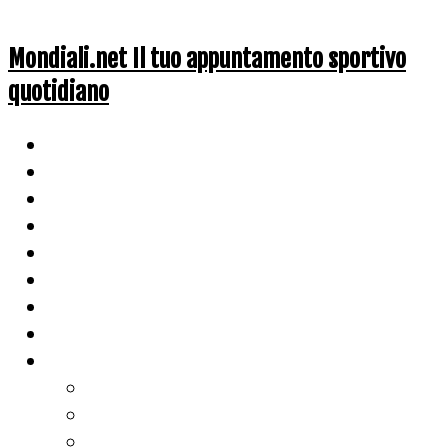
Mondiali.net Il tuo appuntamento sportivo
quotidiano
Home
Ciclismo
Altri Sport
Nazionali
Mondiali
Mondiali Story
Olimpiadi
Calcio
Live Score
Calcio
Tennis
Basket