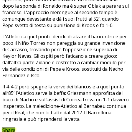
dopo la sponda di Ronaldo ma è super Oblak a parare sul
francese. L’approccio merengue al secondo tempo è
comunque devastante e dà i suoi frutti al 52’, quando
Pepe svetta di testa su punizione di Kroos e fa 1-0.
L’Atletico a quel punto decide di alzare il baricentro e per
poco il Niño Torres non pareggia su grande invenzione
di Carrasco, trovando però l’opposizione superba di
Keylor Navas. Gli ospiti però faticano a creare gioco;
dall’altra parte Zidane è costretto a cambiar modulo per
via delle condizioni di Pepe e Kroos, sostituiti da Nacho
Fernandez e Isco.
Il 4-4-2 però spegne la verve dei blancos e a quel punto
all’85’ l’Atletico serve la beffa: Griezmann approfitta del
buco di Nacho e sull’assist di Correa trova un 1-1 davvero
insperato. La maledizione-Atletico al Bernabeu continua
per il Real, che non lo batte dal 2012. Il Barcellona
ringrazia e può riprendersi la vetta.
Share