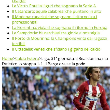
League
La Virtus Entella: liguri che sognano la Serie A
Il Catanzaro: aquile calabresi che puntano in alto
Il Modena: canarini che sognano il ritorno tra i
professionisti
La Fiorentina: viola che sognano il ritorno in Europa
La Sampdoria: blucerchiati tra gloria e nostalgia
Il Porto di Mourinho: la Champions vinta dai ragazzi
terribili
Il Cittadella: veneti che sfidano i giganti del calcio
Home
>
Calcio Estero
>
Liga, 31ª giornata: il Real domina ma
l’Atletico lo stoppa 1-1. Il Barça ora se la gode