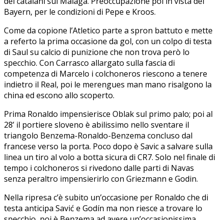
dei catalani sul Malaga. Preoccupazione poi in vista del
Bayern, per le condizioni di Pepe e Kroos.
Come da copione l’Atletico parte a spron battuto e mette
a referto la prima occasione da gol, con un colpo di testa
di Saul su calcio di punizione che non trova però lo
specchio. Con Carrasco allargato sulla fascia di
competenza di Marcelo i colchoneros riescono a tenere
indietro il Real, poi le merengues man mano risalgono la
china ed escono allo scoperto.
Prima Ronaldo impensierisce Oblak sul primo palo; poi al
28’ il portiere sloveno è abilissimo nello sventare il
triangolo Benzema-Ronaldo-Benzema concluso dal
francese verso la porta. Poco dopo è Savic a salvare sulla
linea un tiro al volo a botta sicura di CR7. Solo nel finale di
tempo i colchoneros si rivedono dalle parti di Navas
senza peraltro impensierirlo con Griezmann e Godin.
Nella ripresa c’è subito un’occasione per Ronaldo che di
testa anticipa Savić e Godín ma non riesce a trovare lo
specchio, poi è Benzema ad avere un’occasionissima