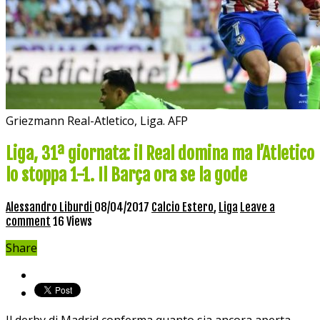
Griezmann Real-Atletico, Liga. AFP
Liga, 31ª giornata: il Real domina ma l’Atletico
lo stoppa 1-1. Il Barça ora se la gode
Alessandro Liburdi
08/04/2017
Calcio Estero
,
Liga
Leave a
comment
16 Views
Share
Il derby di Madrid conferma quanto sia ancora aperta