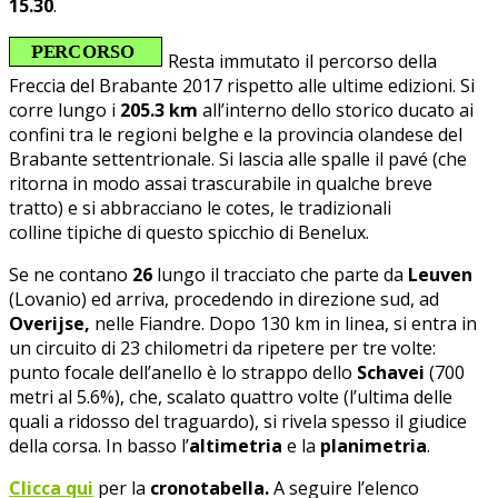
15.30
.
Resta immutato il percorso della
Freccia del Brabante 2017 rispetto alle ultime edizioni. Si
corre lungo i
205.3 km
all’interno dello storico ducato ai
confini tra le regioni belghe e la provincia olandese del
Brabante settentrionale. Si lascia alle spalle il pavé (che
ritorna in modo assai trascurabile in qualche breve
tratto) e si abbracciano le cotes, le tradizionali
colline tipiche di questo spicchio di Benelux.
Se ne contano
26
lungo il tracciato che parte da
Leuven
(Lovanio) ed arriva, procedendo in direzione sud, ad
Overijse,
nelle Fiandre. Dopo 130 km in linea, si entra in
un circuito di 23 chilometri da ripetere per tre volte:
punto focale dell’anello è lo strappo dello
Schavei
(700
metri al 5.6%), che, scalato quattro volte (l’ultima delle
quali a ridosso del traguardo), si rivela spesso il giudice
della corsa. In basso l’
altimetria
e la
planimetria
.
Clicca qui
per la
cronotabella.
A seguire l’elenco