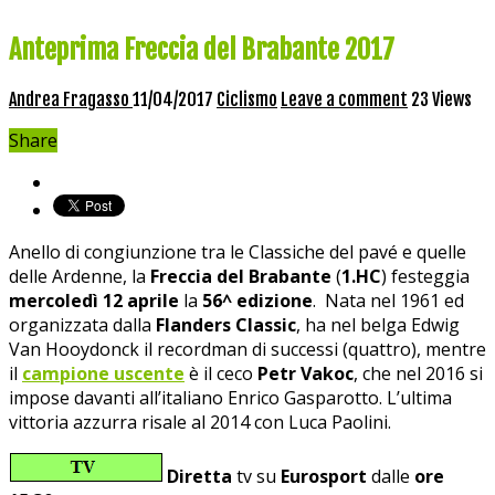
Anteprima Freccia del Brabante 2017
Andrea Fragasso
11/04/2017
Ciclismo
Leave a comment
23 Views
Share
Anello di congiunzione tra le Classiche del pavé e quelle
delle Ardenne, la
Freccia del Brabante
(
1.HC
) festeggia
mercoledì 12 aprile
la
56^ edizione
. Nata nel 1961 ed
organizzata dalla
Flanders Classic
, ha nel belga Edwig
Van Hooydonck il recordman di successi (quattro), mentre
il
campione uscente
è il ceco
Petr Vakoc
, che nel 2016 si
impose davanti all’italiano Enrico Gasparotto. L’ultima
vittoria azzurra risale al 2014 con Luca Paolini.
Diretta
tv su
Eurosport
dalle
ore