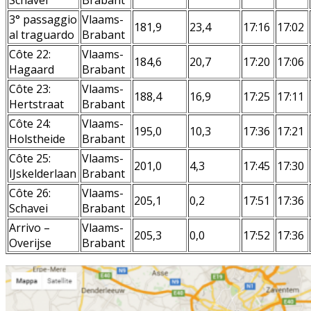
3° passaggio
Vlaams-
181,9
23,4
17:16
17:02
al traguardo
Brabant
Côte 22:
Vlaams-
184,6
20,7
17:20
17:06
Hagaard
Brabant
Côte 23:
Vlaams-
188,4
16,9
17:25
17:11
Hertstraat
Brabant
Côte 24:
Vlaams-
195,0
10,3
17:36
17:21
Holstheide
Brabant
Côte 25:
Vlaams-
201,0
4,3
17:45
17:30
IJskelderlaan
Brabant
Côte 26:
Vlaams-
205,1
0,2
17:51
17:36
Schavei
Brabant
Arrivo –
Vlaams-
205,3
0,0
17:52
17:36
Overijse
Brabant