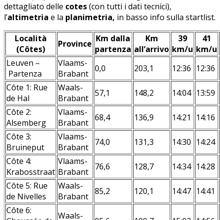
dettagliato delle
cotes
(con tutti i dati tecnici),
l’
altimetria
e la
planimetria,
in basso info sulla startlist.
Località
Km dalla
Km
39
41
Province
(Côtes)
partenza
all’arrivo
km/u
km/u
Leuven –
Vlaams-
0,0
203,1
12:36
12:36
Partenza
Brabant
Côte 1: Rue
Waals-
57,1
148,2
14:04
13:59
de Hal
Brabant
Côte 2:
Vlaams-
68,4
136,9
14:21
14:16
Alsemberg
Brabant
Côte 3:
Vlaams-
74,0
131,3
14:30
14:24
Bruineput
Brabant
Côte 4:
Vlaams-
76,6
128,7
14:34
14:28
Krabosstraat
Brabant
Côte 5: Rue
Waals-
85,2
120,1
14:47
14:41
de Nivelles
Brabant
Côte 6:
Waals-