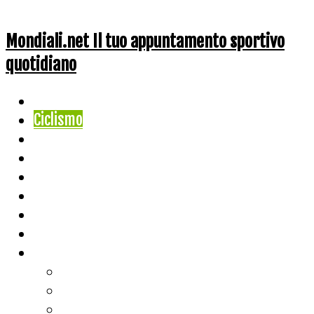
Mondiali.net Il tuo appuntamento sportivo
quotidiano
Home
Ciclismo
Altri Sport
Nazionali
Mondiali
Mondiali Story
Olimpiadi
Calcio
Live Score
Calcio
Tennis
Basket