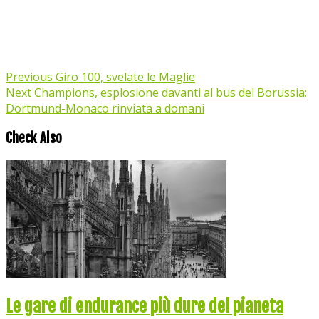
Previous
Giro 100, svelate le Maglie
Next
Champions, esplosione davanti al bus del Borussia:
Dortmund-Monaco rinviata a domani
Check Also
Le gare di endurance più dure del pianeta