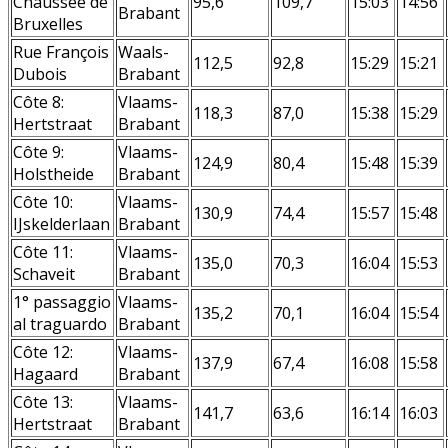
Chaussée de
95,6
109,7
15:03
14:56
Brabant
Bruxelles
Rue François
Waals-
112,5
92,8
15:29
15:21
Dubois
Brabant
Côte 8:
Vlaams-
118,3
87,0
15:38
15:29
Hertstraat
Brabant
Côte 9:
Vlaams-
124,9
80,4
15:48
15:39
Holstheide
Brabant
Côte 10:
Vlaams-
130,9
74,4
15:57
15:48
IJskelderlaan
Brabant
Côte 11:
Vlaams-
135,0
70,3
16:04
15:53
Schaveit
Brabant
1° passaggio
Vlaams-
135,2
70,1
16:04
15:54
al traguardo
Brabant
Côte 12:
Vlaams-
137,9
67,4
16:08
15:58
Hagaard
Brabant
Côte 13:
Vlaams-
141,7
63,6
16:14
16:03
Hertstraat
Brabant