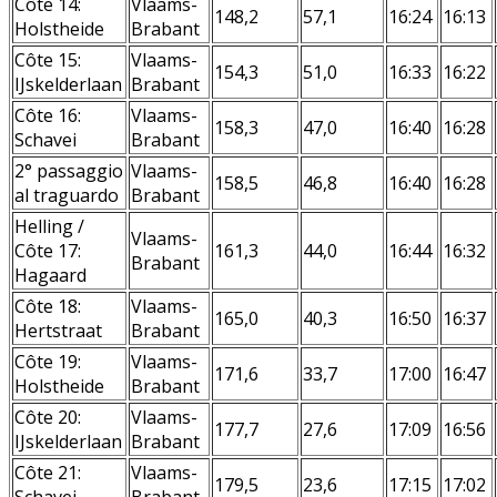
Côte 14:
Vlaams-
148,2
57,1
16:24
16:13
Holstheide
Brabant
Côte 15:
Vlaams-
154,3
51,0
16:33
16:22
IJskelderlaan
Brabant
Côte 16:
Vlaams-
158,3
47,0
16:40
16:28
Schavei
Brabant
2° passaggio
Vlaams-
158,5
46,8
16:40
16:28
al traguardo
Brabant
Helling /
Vlaams-
Côte 17:
161,3
44,0
16:44
16:32
Brabant
Hagaard
Côte 18:
Vlaams-
165,0
40,3
16:50
16:37
Hertstraat
Brabant
Côte 19:
Vlaams-
171,6
33,7
17:00
16:47
Holstheide
Brabant
Côte 20:
Vlaams-
177,7
27,6
17:09
16:56
IJskelderlaan
Brabant
Côte 21:
Vlaams-
179,5
23,6
17:15
17:02
Schavei
Brabant