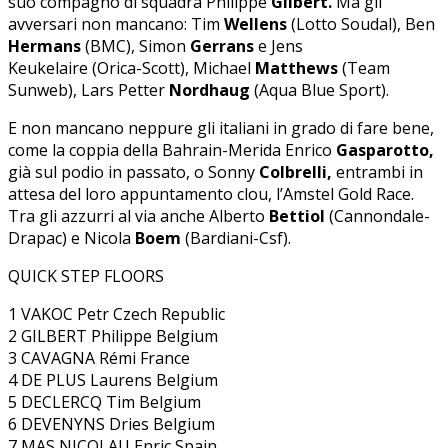
suo compagno di squadra Philippe
Gilbert.
Ma gli
avversari non mancano: Tim
Wellens
(Lotto Soudal), Ben
Hermans
(BMC), Simon
Gerrans
e Jens
Keukelaire (Orica-Scott), Michael
Matthews
(Team
Sunweb), Lars Petter
Nordhaug
(Aqua Blue Sport).
E non mancano neppure gli italiani in grado di fare bene,
come la coppia della Bahrain-Merida Enrico
Gasparotto,
già sul podio in passato, o Sonny
Colbrelli,
entrambi in
attesa del loro appuntamento clou, l’Amstel Gold Race.
Tra gli azzurri al via anche Alberto
Bettiol
(Cannondale-
Drapac) e Nicola
Boem
(Bardiani-Csf).
QUICK STEP FLOORS
1 VAKOC Petr Czech Republic
2 GILBERT Philippe Belgium
3 CAVAGNA Rémi France
4 DE PLUS Laurens Belgium
5 DECLERCQ Tim Belgium
6 DEVENYNS Dries Belgium
7 MAS NICOLAU Enric Spain