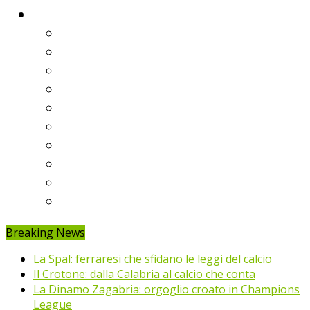
Classifiche
Serie A
Serie B
Premier League
Liga
Bundesliga
Ligue 1
Eredivisie
Primeira Liga
Prem’er-Liga
Jupiler Pro League
Breaking News
La Spal: ferraresi che sfidano le leggi del calcio
Il Crotone: dalla Calabria al calcio che conta
La Dinamo Zagabria: orgoglio croato in Champions
League