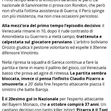
nazionale di Sanvincente ci prova con Rondon, che però
non sfrutta l’ottima assistenza di Guerra; il Perù spinge
con più insistenza, ma non crea occasioni pericolosi.
Alla mezz’ora del primo tempo l’episodio decisivo
: il
Venezuela rimane in 10, dopo il rude contrasto di
Amorebieta su Guerrero a metà campo;
trattenuta e
calpestata sul giocatore peruviano
. L’arbitro boliviano
Orozco giudica il pestone volontario ed espelle il 30enne
difensore Vinotinto.
Nella ripresa la squadra di Gareca continua a fare la
partita e tiene in mano il pallino del gioco, col Venezuela
basso che prova ad agire di rimessa.
La partita sembra
bloccata, invece ci pensa l’infinito Claudio Pizarro a
smuoverla
: a 20’ dalla fine l’esperto attaccante piazza il
sinistro che batte Baroja.
È il 20esimo gol in Nazionale
per l’esperto attaccante
del Bayern Monaco, che
a ottobre compirà 37 anni
. Un
capitano decisivo con tanto killer istinct:
Pizarro è il Toni