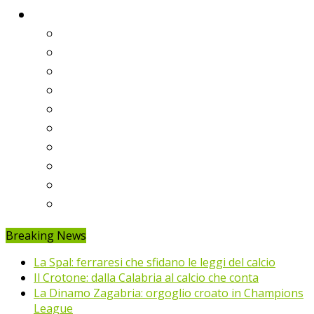
Classifiche
Serie A
Serie B
Premier League
Liga
Bundesliga
Ligue 1
Eredivisie
Primeira Liga
Prem’er-Liga
Jupiler Pro League
Breaking News
La Spal: ferraresi che sfidano le leggi del calcio
Il Crotone: dalla Calabria al calcio che conta
La Dinamo Zagabria: orgoglio croato in Champions
League