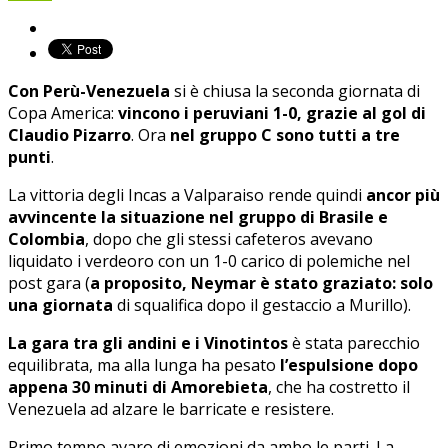
Con Perù-Venezuela
si è chiusa la seconda giornata di
Copa America:
vincono i peruviani 1-0, grazie al gol di
Claudio Pizarro
. Ora
nel gruppo C sono tutti a tre
punti
.
La vittoria degli Incas a Valparaiso rende quindi
ancor più
avvincente la situazione nel gruppo di Brasile e
Colombia
, dopo che gli stessi cafeteros avevano
liquidato i verdeoro con un 1-0 carico di polemiche nel
post gara (
a proposito, Neymar è stato graziato: solo
una giornata
di squalifica dopo il gestaccio a Murillo).
La gara tra gli andini e i Vinotintos
è stata parecchio
equilibrata, ma alla lunga ha pesato
l’espulsione dopo
appena 30 minuti di Amorebieta
, che ha costretto il
Venezuela ad alzare le barricate e resistere.
Primo tempo avaro di emozioni da ambo le parti. La