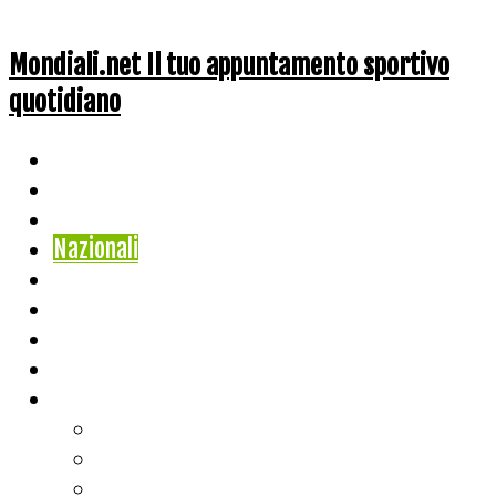
Mondiali.net Il tuo appuntamento sportivo
quotidiano
Home
Ciclismo
Altri Sport
Nazionali
Mondiali
Mondiali Story
Olimpiadi
Calcio
Live Score
Calcio
Tennis
Basket