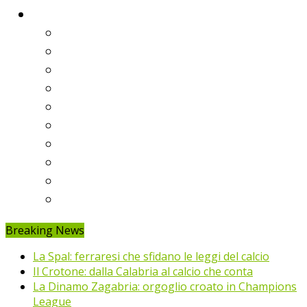
Classifiche
Serie A
Serie B
Premier League
Liga
Bundesliga
Ligue 1
Eredivisie
Primeira Liga
Prem’er-Liga
Jupiler Pro League
Breaking News
La Spal: ferraresi che sfidano le leggi del calcio
Il Crotone: dalla Calabria al calcio che conta
La Dinamo Zagabria: orgoglio croato in Champions
League