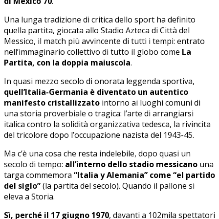
di Mexico 70
.
Una lunga tradizione di critica dello sport ha definito
quella partita, giocata allo Stadio Azteca di Città del
Messico, il match più avvincente di tutti i tempi: entrato
nell’immaginario collettivo di tutto il globo come
La
Partita, con la doppia maiuscola
.
In quasi mezzo secolo di onorata leggenda sportiva,
quell’Italia-Germania è diventato un autentico
manifesto cristallizzato
intorno ai luoghi comuni di
una storia proverbiale o tragica: l’arte di arrangiarsi
italica contro la solidità organizzativa tedesca, la rivincita
del tricolore dopo l’occupazione nazista del 1943-45.
Ma c’è una cosa che resta indelebile, dopo quasi un
secolo di tempo:
all’interno dello stadio messicano
una
targa commemora
“Italia y Alemania” come “el partido
del siglo”
(la partita del secolo). Quando il pallone si
eleva a Storia.
Sì, perché il 17 giugno 1970
, davanti a 102mila spettatori