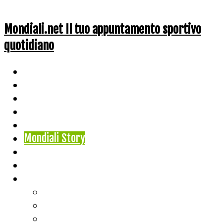
Mondiali.net Il tuo appuntamento sportivo
quotidiano
Home
Ciclismo
Altri Sport
Nazionali
Mondiali
Mondiali Story
Olimpiadi
Calcio
Live Score
Calcio
Tennis
Basket