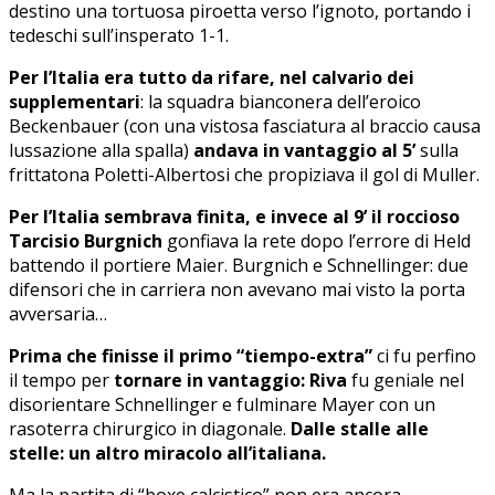
destino una tortuosa piroetta verso l’ignoto, portando i
tedeschi sull’insperato 1-1.
Per l’Italia era tutto da rifare, nel calvario dei
supplementari
: la squadra bianconera dell’eroico
Beckenbauer (con una vistosa fasciatura al braccio causa
lussazione alla spalla)
andava in vantaggio al 5’
sulla
frittatona Poletti-Albertosi che propiziava il gol di Muller.
Per l’Italia sembrava finita, e invece al 9’ il roccioso
Tarcisio Burgnich
gonfiava la rete dopo l’errore di Held
battendo il portiere Maier. Burgnich e Schnellinger: due
difensori che in carriera non avevano mai visto la porta
avversaria…
Prima che finisse il primo “tiempo-extra”
ci fu perfino
il tempo per
tornare in vantaggio: Riva
fu geniale nel
disorientare Schnellinger e fulminare Mayer con un
rasoterra chirurgico in diagonale.
Dalle stalle alle
stelle: un altro miracolo all’italiana.
Ma la partita di “boxe calcistico” non era ancora