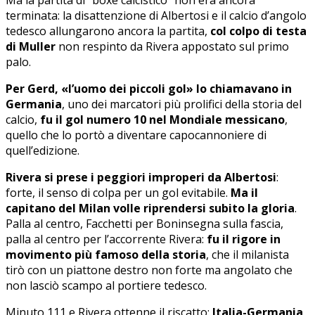
terminata: la disattenzione di Albertosi e il calcio d’angolo
tedesco allungarono ancora la partita,
col colpo di testa
di Muller
non respinto da Rivera appostato sul primo
palo.
Per Gerd, «l’uomo dei piccoli gol» lo chiamavano in
Germania
, uno dei marcatori più prolifici della storia del
calcio,
fu il gol numero 10 nel Mondiale messicano
,
quello che lo portò a diventare capocannoniere di
quell’edizione.
Rivera si prese i peggiori improperi da Albertosi
:
forte, il senso di colpa per un gol evitabile.
Ma il
capitano del Milan volle riprendersi subito la gloria
.
Palla al centro, Facchetti per Boninsegna sulla fascia,
palla al centro per l’accorrente Rivera:
fu il rigore in
movimento più famoso della storia
, che il milanista
tirò con un piattone destro non forte ma angolato che
non lasciò scampo al portiere tedesco.
Minuto 111 e Rivera ottenne il riscatto:
Italia-Germania,