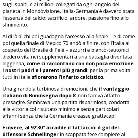
sugli spalti, e ai milioni collegati da ogni angolo del
pianeta in Mondovisione, Italia-Germania è davvero stata
l’essenza del calcio: sacrificio, ardore, passione fino allo
sfinimento.
Al di là di chi poi guadagnò l’accesso alla finale – e di come
poi quella finale di Mexico 70 andò a finire, con l’Italia al
cospetto del Brasile di Pelé – azzurri e bianco-teutonici
diedero vita nei supplementari a una battaglia diventata
leggenda,
come ci raccontano con non poca emozione
i nostri padri e i parenti più grandi
: per la prima volta
tutti in Italia
sfiorarono l’infarto calcistico
.
Una girandola turbinosa di emozioni, che
il vantaggio
italiano di Boninsegna dopo 8’
non faceva affatto
presagire. Sembrava una partita risparmiosa, condotta
alla vittoria col risultato minimo e senza particolari
affanni senza che la Germania creasse grattacapi.
E invece, al 92’30” accadde il fattaccio: il gol del
difensore Schnellinger
in scappata fece compiere al