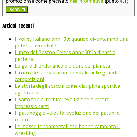
promozionali come precisato
nell'informativa
(punto 4.1).
ISCRIVITI
Articoli recenti
Il volley italiano anni ’90: quando diventammo una
potenza mondiale
Il mito dei Boston Celtics anni ’60: la dinastia
perfetta
Le gare di endurance più dure del pianeta
Il ruolo del preparatore mentale nelle grandi
competizioni
La storia degli scacchi come disciplina sportiva
agonistica
Il salto triplo: tecnica, evoluzione e record
impressionanti
Il pattinaggio velocità: evoluzione dei pattini e
record
Le mosse fondamentali che hanno cambiato il
wrestling