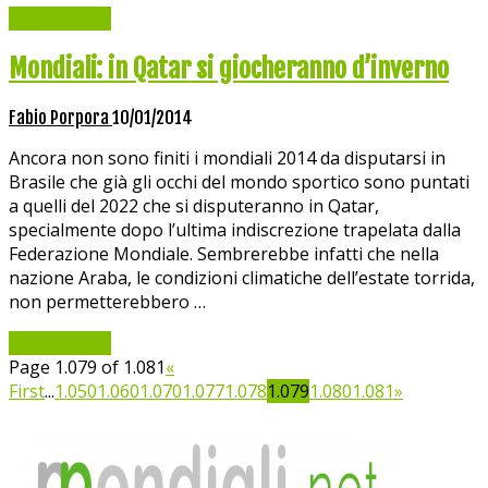
Read More »
Mondiali: in Qatar si giocheranno d’inverno
Fabio Porpora
10/01/2014
Ancora non sono finiti i mondiali 2014 da disputarsi in
Brasile che già gli occhi del mondo sportico sono puntati
a quelli del 2022 che si disputeranno in Qatar,
specialmente dopo l’ultima indiscrezione trapelata dalla
Federazione Mondiale. Sembrerebbe infatti che nella
nazione Araba, le condizioni climatiche dell’estate torrida,
non permetterebbero …
Read More »
Page 1.079 of 1.081
«
First
...
1.050
1.060
1.070
1.077
1.078
1.079
1.080
1.081
»