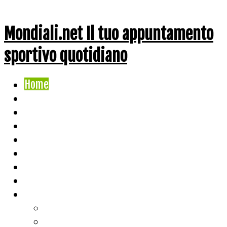
Mondiali.net Il tuo appuntamento
sportivo quotidiano
Home
Ciclismo
Altri Sport
Nazionali
Mondiali
Mondiali Story
Olimpiadi
Calcio
Live Score
Calcio
Tennis