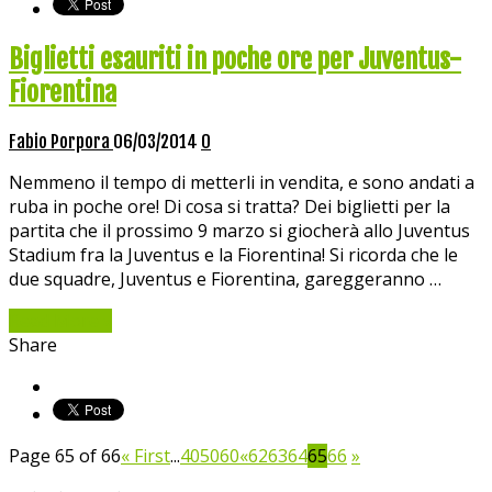
Biglietti esauriti in poche ore per Juventus-
Fiorentina
Fabio Porpora
06/03/2014
0
Nemmeno il tempo di metterli in vendita, e sono andati a
ruba in poche ore! Di cosa si tratta? Dei biglietti per la
partita che il prossimo 9 marzo si giocherà allo Juventus
Stadium fra la Juventus e la Fiorentina! Si ricorda che le
due squadre, Juventus e Fiorentina, gareggeranno …
Read More »
Share
Page 65 of 66
« First
...
40
50
60
«
62
63
64
65
66
»