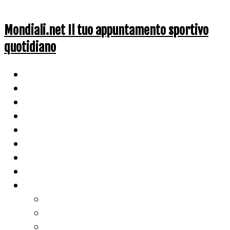
Mondiali.net Il tuo appuntamento sportivo
quotidiano
Home
Ciclismo
Altri Sport
Nazionali
Mondiali
Mondiali Story
Olimpiadi
Calcio
Live Score
Calcio
Tennis
Basket