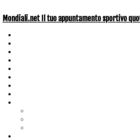
Mondiali.net Il tuo appuntamento sportivo quo
Home
Ciclismo
Altri Sport
Nazionali
Mondiali
Mondiali Story
Olimpiadi
Calcio
Live Score
Calcio
Tennis
Basket
Classifiche