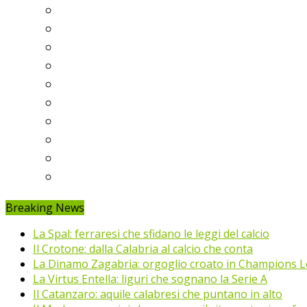
Serie A
Serie B
Premier League
Liga
Bundesliga
Ligue 1
Eredivisie
Primeira Liga
Prem’er-Liga
Jupiler Pro League
Breaking News
La Spal: ferraresi che sfidano le leggi del calcio
Il Crotone: dalla Calabria al calcio che conta
La Dinamo Zagabria: orgoglio croato in Champions 
La Virtus Entella: liguri che sognano la Serie A
Il Catanzaro: aquile calabresi che puntano in alto