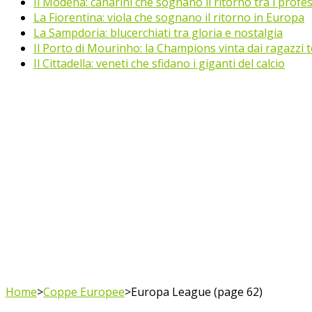
Il Modena: canarini che sognano il ritorno tra i profes
La Fiorentina: viola che sognano il ritorno in Europa
La Sampdoria: blucerchiati tra gloria e nostalgia
Il Porto di Mourinho: la Champions vinta dai ragazzi te
Il Cittadella: veneti che sfidano i giganti del calcio
Home
>
Coppe Europee
>
Europa League (page 62)