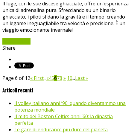
Il luge, con le sue discese ghiacciate, offre un'esperienza
unica di adrenalina pura. Sfrecciando su un binario
ghiacciato, i piloti sfidano la gravità e il tempo, creando
un legame ineguagliabile tra velocità e precisione. È un
viaggio emozionante invernale!
Read More »
Share
Page 6 of 12
« First
...
«
4
5
6
7
8
»
10
...
Last »
Articoli recenti
Il volley italiano anni ’90: quando diventammo una
potenza mondiale
Il mito dei Boston Celtics anni ’60: la dinastia
perfetta
Le gare di endurance più dure del pianeta