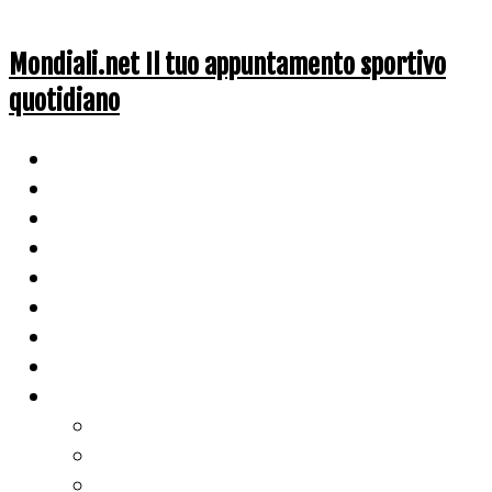
Mondiali.net Il tuo appuntamento sportivo
quotidiano
Home
Ciclismo
Altri Sport
Nazionali
Mondiali
Mondiali Story
Olimpiadi
Calcio
Live Score
Calcio
Tennis
Basket