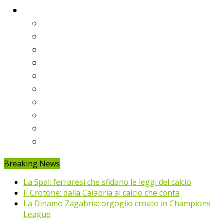
Classifiche
Serie A
Serie B
Premier League
Liga
Bundesliga
Ligue 1
Eredivisie
Primeira Liga
Prem’er-Liga
Jupiler Pro League
Breaking News
La Spal: ferraresi che sfidano le leggi del calcio
Il Crotone: dalla Calabria al calcio che conta
La Dinamo Zagabria: orgoglio croato in Champions
League