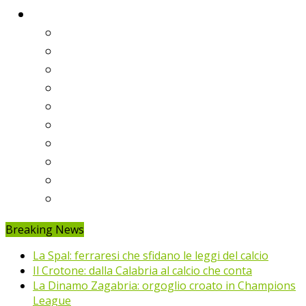
Classifiche
Serie A
Serie B
Premier League
Liga
Bundesliga
Ligue 1
Eredivisie
Primeira Liga
Prem’er-Liga
Jupiler Pro League
Breaking News
La Spal: ferraresi che sfidano le leggi del calcio
Il Crotone: dalla Calabria al calcio che conta
La Dinamo Zagabria: orgoglio croato in Champions
League