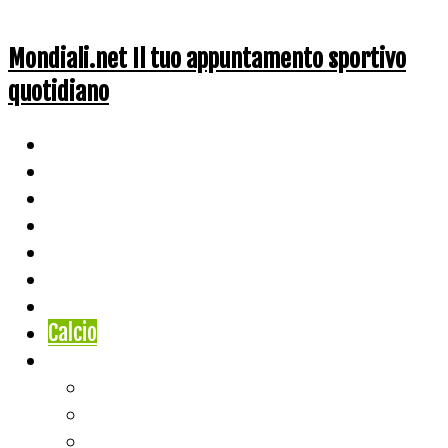
Mondiali.net Il tuo appuntamento sportivo
quotidiano
Home
Ciclismo
Altri Sport
Nazionali
Mondiali
Mondiali Story
Olimpiadi
Calcio
Live Score
Calcio
Tennis
Basket