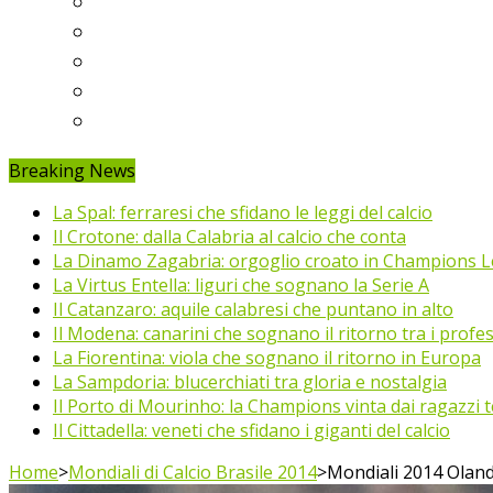
Ligue 1
Eredivisie
Primeira Liga
Prem’er-Liga
Jupiler Pro League
Breaking News
La Spal: ferraresi che sfidano le leggi del calcio
Il Crotone: dalla Calabria al calcio che conta
La Dinamo Zagabria: orgoglio croato in Champions 
La Virtus Entella: liguri che sognano la Serie A
Il Catanzaro: aquile calabresi che puntano in alto
Il Modena: canarini che sognano il ritorno tra i profes
La Fiorentina: viola che sognano il ritorno in Europa
La Sampdoria: blucerchiati tra gloria e nostalgia
Il Porto di Mourinho: la Champions vinta dai ragazzi te
Il Cittadella: veneti che sfidano i giganti del calcio
Home
>
Mondiali di Calcio Brasile 2014
>
Mondiali 2014 Olanda