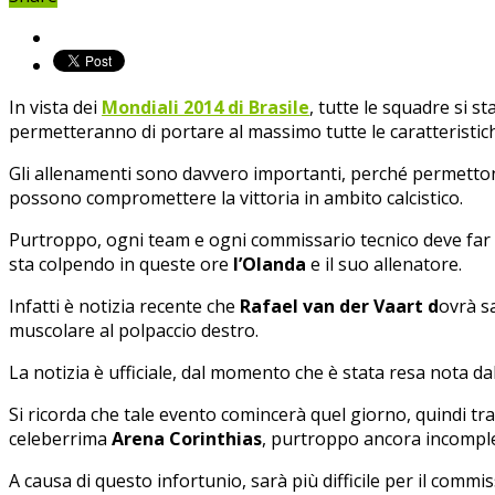
In vista dei
Mondiali 2014 di Brasile
, tutte le squadre si 
permetteranno di portare al massimo tutte le caratteristic
Gli allenamenti sono davvero importanti, perché permettono 
possono compromettere la vittoria in ambito calcistico.
Purtroppo, ogni team e ogni commissario tecnico deve far fro
sta colpendo in queste ore
l’Olanda
e il suo allenatore.
Infatti è notizia recente che
Rafael van der Vaart d
ovrà sa
muscolare al polpaccio destro.
La notizia è ufficiale, dal momento che è stata resa nota da
Si ricorda che tale evento comincerà quel giorno, quindi tra 
celeberrima
Arena Corinthias
, purtroppo ancora incomple
A causa di questo infortunio, sarà più difficile per il commi