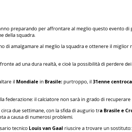
stanno preparando per affrontare al meglio questo evento di 
he della squadra.
di amalgamare al meglio la squadra e ottenere il miglior risu
nte ad una dura realtà, e cioè la possibilità di perdere dei g
ltare il
Mondiale
in
Brasile:
purtroppo, il
31enne centroc
lla federazione: il calciatore non sarà in grado di recuperar
circa due settimane, con la sfida di augurio tr
a Brasile e Cr
ta a causa di numerosi problemi.
ssario tecnico
Louis van Gaal
riuscire a trovare un sostituto: