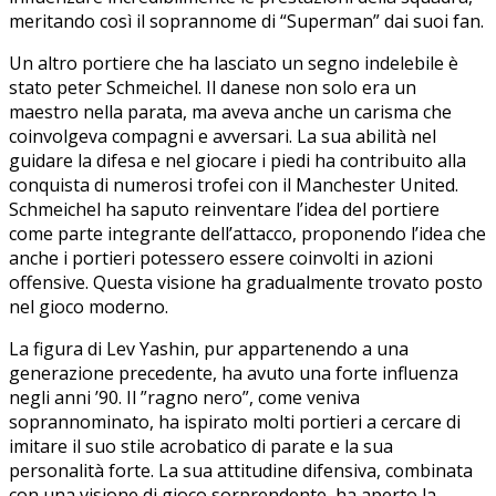
meritando così il soprannome di “Superman” ⁣dai suoi fan.
Un altro portiere che ⁢ha‌ lasciato un segno indelebile è
stato peter Schmeichel. Il ⁣danese⁤ non solo​ era un
maestro nella parata, ma aveva anche un carisma che
coinvolgeva compagni e avversari. La sua abilità nel
guidare la difesa e nel giocare i piedi ⁣ha contribuito alla‍
conquista di numerosi trofei con il Manchester United.
⁢Schmeichel ha saputo reinventare l’idea ‍del portiere
come parte​ integrante dell’attacco, ⁢proponendo l’idea‍ che
anche i ‌portieri potessero essere ⁢coinvolti in⁢ azioni
offensive. Questa visione⁣ ha gradualmente trovato posto
nel gioco moderno.
La figura⁤ di Lev Yashin, pur appartenendo a una
generazione precedente, ha avuto una ​forte influenza
negli anni ​’90. Il ‌”ragno nero”, come veniva‌
soprannominato, ha ⁤ispirato molti portieri⁤ a cercare di
imitare il suo⁢ stile acrobatico di parate e la sua‌
personalità forte. La sua attitudine difensiva, combinata‌
con una visione di gioco sorprendente, ha aperto la