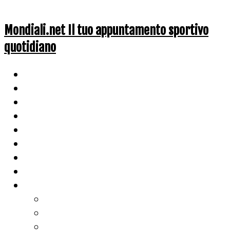
Mondiali.net Il tuo appuntamento sportivo
quotidiano
Home
Ciclismo
Altri Sport
Nazionali
Mondiali
Mondiali Story
Olimpiadi
Calcio
Live Score
Calcio
Tennis
Basket