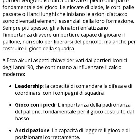
portieri vengono istruiti a utilizzare i piedi come parte
fondamentale del gioco.⁢ Le giocate di piede, le⁣ corti palle
passate ​o‌ i ‍lanci lunghi che‍ iniziano le‌ azioni d’attacco
sono diventati elementi essenziali della loro​ formazione.
Sempre più spesso, gli allenatori enfatizzano
l’importanza di ‌avere un ‍portiere capace ⁣di giocare il
pallone, non solo per liberarsi del pericolo, ma anche per
costruire il gioco⁤ della squadra.
* Ecco alcuni aspetti chiave derivati dai portieri iconici
degli anni ’90,⁢ che continuano a influenzare il calcio
⁣moderno:
Leadership
:‍ la capacità​ di comandare la difesa e di
coordinarsi con i compagni di squadra.
Gioco con i piedi
: L’importanza della padronanza
del pallone, fondamentale‌ per il gioco costruito dal
basso.
Anticipazione
: La capacità di ⁢leggere⁢ il gioco e⁤ di
posizionarsi correttamente.