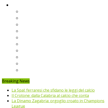
Classifiche
Serie A
Serie B
Premier League
Liga
Bundesliga
Ligue 1
Eredivisie
Primeira Liga
Prem’er-Liga
Jupiler Pro League
Breaking News
La Spal: ferraresi che sfidano le leggi del calcio
Il Crotone: dalla Calabria al calcio che conta
La Dinamo Zagabria: orgoglio croato in Champions
League