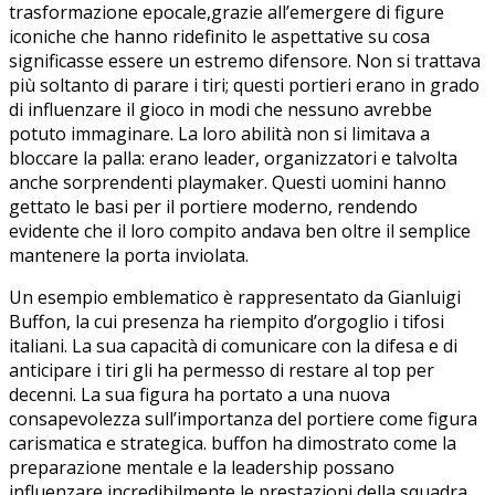
trasformazione epocale,grazie all’emergere di figure
iconiche che hanno ridefinito le aspettative su ⁢cosa
significasse essere un estremo difensore. Non si trattava
più‌ soltanto ‍di ​parare i tiri; questi portieri erano in grado
‌di influenzare il gioco in ⁣modi che nessuno avrebbe
potuto immaginare. La loro​ abilità non si‌ limitava a
bloccare la palla: erano leader, ⁣organizzatori e talvolta
anche sorprendenti playmaker. Questi uomini hanno
gettato le basi per il portiere moderno, rendendo
evidente che il loro compito andava ben oltre il semplice
mantenere la porta inviolata.
Un esempio emblematico‌ è rappresentato da Gianluigi‌
Buffon, la cui ⁢presenza ha riempito d’orgoglio i⁤ tifosi
italiani. La sua capacità⁣ di comunicare con la difesa e‌ di
anticipare i tiri gli ha permesso di restare al top per
decenni. La sua figura ha portato a una nuova
consapevolezza sull’importanza del portiere come figura
carismatica e strategica.‌ buffon ⁤ha⁢ dimostrato come‌ la
preparazione mentale e la leadership possano
influenzare incredibilmente⁢ le prestazioni⁣ della squadra,