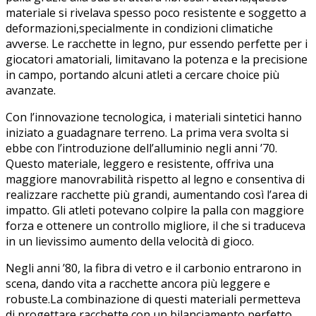
materiale‍ si rivelava⁣ spesso poco⁢ resistente e soggetto a
deformazioni,specialmente ‍in condizioni climatiche
avverse.⁣ Le racchette ⁢in legno, pur essendo perfette​ per i
giocatori ⁢amatoriali, limitavano la⁣ potenza e​ la ‌precisione
in ⁤campo, portando ​alcuni⁤ atleti a cercare choice‍ più
avanzate.
Con l’innovazione tecnologica, i materiali sintetici hanno
iniziato a ​guadagnare terreno. La prima vera svolta si
ebbe‌ con l’introduzione dell’alluminio negli‌ anni ’70.
Questo materiale, leggero e resistente, ‍offriva una
maggiore manovrabilità⁣ rispetto al legno e consentiva di
realizzare racchette ⁤più grandi,​ aumentando così l’area‌ di​
impatto.‌ Gli atleti potevano colpire la palla con ‌maggiore
forza e ottenere un controllo migliore, il che si traduceva
in un lievissimo aumento⁤ della⁤ velocità di gioco.
Negli anni ​’80, la ​fibra di vetro e⁢ il carbonio entrarono ⁤in
scena, dando vita a‍ racchette ​ancora‍ più leggere e
robuste.La combinazione di questi ⁢materiali permetteva
di progettare racchette con un bilanciamento perfetto.