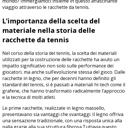
mondo? Immergiamoci insieme in questo ⁣affascinante
viaggio attraverso le​ racchette da tennis.
L’importanza della scelta ‍del
materiale nella storia delle
⁢racchette⁣ da tennis
Nel corso⁤ della storia⁢ del ⁣tennis,‍ la scelta dei materiali
utilizzati per la costruzione‍ delle ⁣racchette ha avuto un
impatto significativo non solo sulle⁤ performance‍ dei‍
giocatori, ma anche sull’evoluzione ⁣stessa del gioco. Dalle
⁣racchette in legno,‌ che per decenni​ hanno definito gli‍
standard del tennis, si è⁢ passati a ⁢materiali hi-tech come il
grafene, che hanno​ trasformato radicalmente l’approccio‍
e la⁤ tecnica di molti atleti.
Le prime ​racchette, realizzate‌ in legno massello,⁤
presentavano sia vantaggi ‌che‍ svantaggi. ⁢Il legno offriva
una sensazione tradizionale, con una risposta unica alla
palla grazie alla​ sua struttura‌ fibrosa.Tuttavia,questo