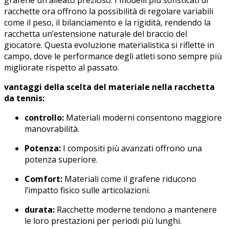
grafene un alleato prezioso. I⁢ modelli più sofisticati di
racchette ora offrono la possibilità di regolare ​variabili
come il peso, il bilanciamento e ‌la‌ rigidità, rendendo la
racchetta ⁢un’estensione naturale del braccio del
giocatore. Questa ⁢evoluzione materialistica si riflette in
campo, dove le performance degli atleti sono sempre più
migliorate rispetto‍ al passato.
vantaggi​ della ⁣scelta del materiale ⁢nella racchetta
da tennis:
controllo:
Materiali moderni consentono maggiore
manovrabilità.
Potenza:
I compositi più ⁤avanzati offrono ⁣una
potenza ⁢superiore.
Comfort:
Materiali come il‌ grafene riducono
l’impatto ⁢fisico‍ sulle articolazioni.
durata:
Racchette moderne⁢ tendono a mantenere
le loro⁤ prestazioni​ per⁤ periodi ‍più lunghi.