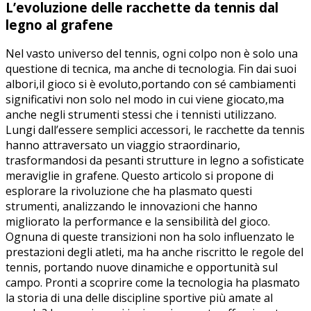
L’evoluzione delle racchette da ⁢tennis dal
legno al grafene
Nel vasto universo del tennis, ‌ogni colpo non è‌ solo una
questione di⁢ tecnica, ma‍ anche ⁤di‍ tecnologia. Fin dai suoi
⁤albori,il gioco si è evoluto,portando con sé cambiamenti ​
significativi non solo nel modo in cui viene giocato,ma⁢
anche negli strumenti stessi che ⁤i ⁣tennisti utilizzano.
Lungi ​dall’essere semplici accessori, le⁢ racchette ​da tennis
hanno ‍attraversato un viaggio ‌straordinario,
trasformandosi da‍ pesanti strutture‍ in ​legno a sofisticate
meraviglie in grafene. ⁢Questo articolo si propone⁣ di
esplorare la rivoluzione che​ ha plasmato ⁤questi
‍strumenti, analizzando le innovazioni che hanno
migliorato ​la performance⁣ e la sensibilità del‌ gioco.
Ognuna ⁣di queste transizioni non ⁣ha solo⁣ influenzato le
prestazioni degli⁢ atleti, ⁤ma ha ⁣anche riscritto le regole del
​tennis, portando nuove dinamiche e opportunità sul
campo. Pronti a scoprire come la ⁤tecnologia‍ ha plasmato
la storia​ di una delle discipline sportive più amate al