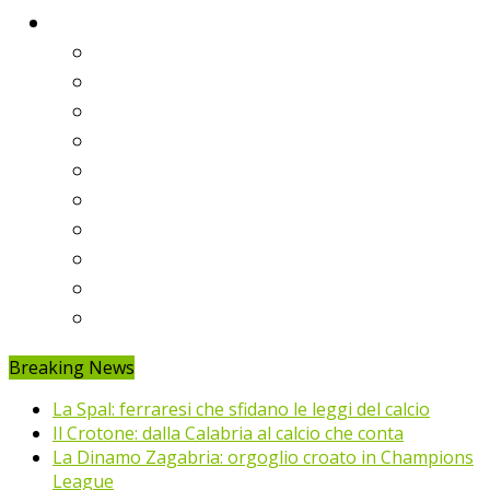
Classifiche
Serie A
Serie B
Premier League
Liga
Bundesliga
Ligue 1
Eredivisie
Primeira Liga
Prem’er-Liga
Jupiler Pro League
Breaking News
La Spal: ferraresi che sfidano le leggi del calcio
Il Crotone: dalla Calabria al calcio che conta
La Dinamo Zagabria: orgoglio croato in Champions
League