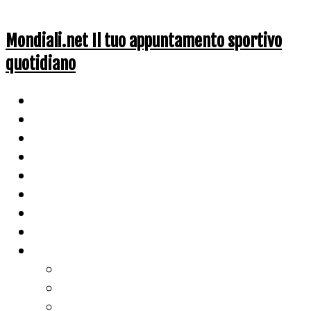
Mondiali.net Il tuo appuntamento sportivo
quotidiano
Home
Ciclismo
Altri Sport
Nazionali
Mondiali
Mondiali Story
Olimpiadi
Calcio
Live Score
Calcio
Tennis
Basket