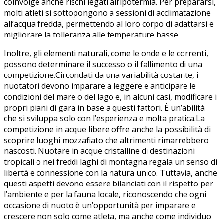
coinvolge ⁢anche ​rischi legati all’ipotermia. Per prepararsi,
molti atleti si sottopongono a sessioni di acclimatazione
all’acqua fredda,‌ permettendo al loro corpo ⁣di adattarsi e
migliorare la ⁤tolleranza ​alle temperature basse.
Inoltre, gli elementi naturali, come le onde e le ‍correnti,‍
possono determinare il successo‌ o il‍ fallimento di una
competizione.Circondati da ‍una ​variabilità costante, i
nuotatori devono imparare a leggere e anticipare ‍le⁤
condizioni del mare o del lago e, in⁢ alcuni casi, modificare i
propri piani di gara in⁣ base a questi ‌fattori. È un’abilità
che si sviluppa solo con⁢ l’esperienza ⁣e molta pratica.La
competizione in acque libere offre anche la⁢ possibilità di
scoprire luoghi mozzafiato che altrimenti rimarrebbero
nascosti. Nuotare⁣ in acque cristalline di ⁤destinazioni
⁢tropicali o nei⁣ freddi laghi di montagna regala un senso di
libertà ⁣e connessione con⁤ la ⁣natura unico. Tuttavia, anche
questi aspetti⁣ devono essere ‍bilanciati con il rispetto per⁣
l’ambiente e per la fauna locale, riconoscendo che ogni
occasione ​di nuoto è un’opportunità per imparare e
crescere non ⁣solo come atleta, ma anche come individuo