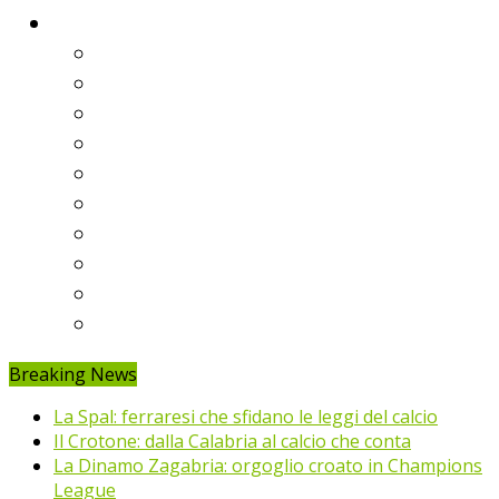
Classifiche
Serie A
Serie B
Premier League
Liga
Bundesliga
Ligue 1
Eredivisie
Primeira Liga
Prem’er-Liga
Jupiler Pro League
Breaking News
La Spal: ferraresi che sfidano le leggi del calcio
Il Crotone: dalla Calabria al calcio che conta
La Dinamo Zagabria: orgoglio croato in Champions
League