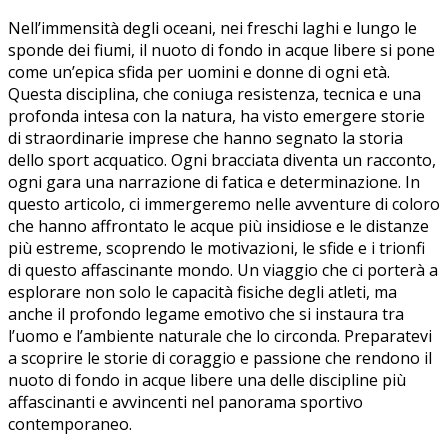
Nell’immensità degli ‌oceani, nei​ freschi ⁢laghi e lungo le
sponde dei ‌fiumi, il nuoto di fondo in acque libere si ​pone
come un’epica sfida per uomini e ‍donne di ogni età.
Questa disciplina, ⁣che coniuga resistenza, tecnica e una
profonda intesa con⁤ la natura, ha visto emergere storie
di‌ straordinarie imprese che hanno segnato la storia
dello sport⁣ acquatico.​ Ogni bracciata diventa un‍ racconto,
ogni gara una narrazione di fatica‍ e determinazione. In
questo articolo, ci immergeremo nelle avventure ‍di coloro
che hanno ​affrontato le acque più‍ insidiose⁣ e le distanze
più ⁤estreme, scoprendo le motivazioni, le sfide e i ​trionfi​
di‍ questo affascinante mondo. Un viaggio che ci porterà⁢ a
esplorare non solo le ‌capacità fisiche degli atleti, ma
anche il ⁣profondo legame emotivo che si instaura tra
l’uomo e l’ambiente naturale che lo circonda. Preparatevi⁢
a scoprire le storie di coraggio e passione che rendono il
⁢nuoto​ di fondo in acque libere una delle discipline più
affascinanti e avvincenti nel panorama sportivo
contemporaneo.