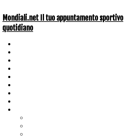
Mondiali.net Il tuo appuntamento sportivo
quotidiano
Home
Ciclismo
Altri Sport
Nazionali
Mondiali
Mondiali Story
Olimpiadi
Calcio
Live Score
Calcio
Tennis
Basket