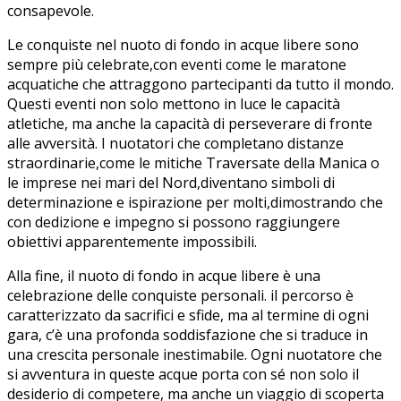
consapevole.
Le conquiste nel nuoto di fondo in acque libere sono
sempre più celebrate,con eventi⁢ come le maratone
acquatiche che attraggono partecipanti da tutto il mondo.
Questi eventi non solo mettono in‌ luce le capacità
atletiche, ⁢ma anche ⁣la capacità di perseverare di fronte
alle avversità. I nuotatori che completano distanze
⁣straordinarie,come le mitiche‍ Traversate della Manica o
le imprese nei mari del Nord,diventano simboli di
determinazione ⁢e ispirazione per molti,dimostrando⁢ che⁢
con dedizione e impegno si possono raggiungere
obiettivi ⁤apparentemente impossibili.
Alla fine, il⁢ nuoto di fondo in acque libere è‍ una
celebrazione delle ​conquiste personali. il percorso è‍
caratterizzato da sacrifici e sfide, ⁤ma al⁣ termine di ogni
gara, ⁤c’è una profonda ‍soddisfazione che si⁤ traduce ⁢in
una crescita personale inestimabile. Ogni nuotatore che
si avventura in queste acque porta con sé non solo ⁢il
desiderio⁢ di competere, ma⁣ anche un viaggio di scoperta