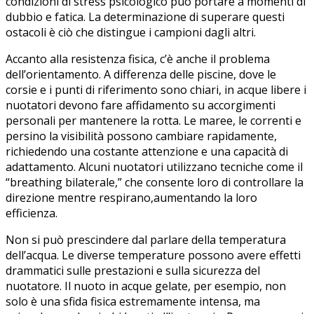
condizioni di stress psicologico ⁤può portare ⁤a momenti⁤ di
dubbio e⁢ fatica. La determinazione di superare questi⁢
ostacoli è ciò che distingue i campioni dagli altri.
Accanto alla resistenza fisica, c’è anche il problema
dell’orientamento. A differenza delle piscine, dove⁣ le
corsie e i punti di riferimento ‍sono chiari, in acque libere i
nuotatori devono fare affidamento ⁤su accorgimenti
personali per ⁢mantenere la rotta. Le‌ maree, le correnti e
persino la visibilità possono cambiare⁢ rapidamente,​
richiedendo una costante attenzione e ⁤una capacità di
adattamento. Alcuni nuotatori ‌utilizzano tecniche come ‍il
“breathing bilaterale,” che consente loro di controllare la
direzione mentre respirano,aumentando la loro
efficienza.
Non si ​può prescindere dal parlare della ⁢temperatura⁣
dell’acqua. Le‍ diverse​ temperature possono avere effetti
drammatici sulle prestazioni e sulla sicurezza del
nuotatore. Il nuoto in acque gelate, per⁣ esempio, non⁢
solo è una sfida‌ fisica estremamente intensa, ma