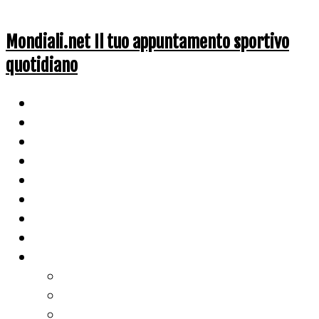
Mondiali.net Il tuo appuntamento sportivo
quotidiano
Home
Ciclismo
Altri Sport
Nazionali
Mondiali
Mondiali Story
Olimpiadi
Calcio
Live Score
Calcio
Tennis
Basket