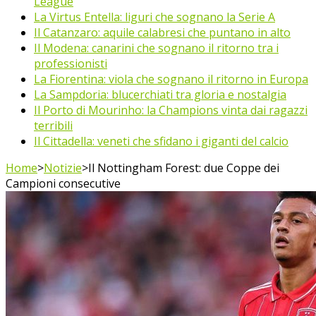
League
La Virtus Entella: liguri che sognano la Serie A
Il Catanzaro: aquile calabresi che puntano in alto
Il Modena: canarini che sognano il ritorno tra i
professionisti
La Fiorentina: viola che sognano il ritorno in Europa
La Sampdoria: blucerchiati tra gloria e nostalgia
Il Porto di Mourinho: la Champions vinta dai ragazzi
terribili
Il Cittadella: veneti che sfidano i giganti del calcio
Home
>
Notizie
>
Il Nottingham Forest: due Coppe dei
Campioni consecutive