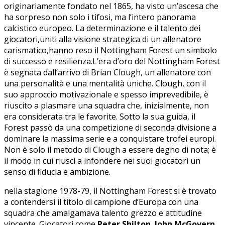
‍originariamente fondato nel 1865,⁣ ha visto un’ascesa che
ha‍ sorpreso non solo i tifosi, ma l’intero panorama
calcistico europeo. La determinazione⁣ e il talento‌ dei
giocatori,uniti​ alla​ visione strategica di ⁣un allenatore
carismatico,hanno⁤ reso il⁤ Nottingham Forest un simbolo⁣
di⁢ successo​ e resilienza.L’era d’oro del Nottingham Forest
⁤è segnata dall’arrivo di ⁣Brian Clough, un allenatore con
una ⁣personalità⁢ e una mentalità uniche. Clough, con il‌
suo approccio ⁤motivazionale e spesso imprevedibile, è
riuscito a ⁤plasmare ⁤una squadra che, inizialmente, non
era considerata tra le favorite. Sotto la‌ sua guida, ‍il
⁤Forest passò da una ‌competizione di seconda divisione a
⁢dominare ‌la ⁣massima serie e a conquistare trofei⁣ europi.
Non è solo ‍il metodo di‍ Clough a essere degno di⁤ nota; è
il modo⁢ in cui riuscì a infondere nei suoi giocatori un⁣
senso di⁢ fiducia e ambizione.
nella ‌stagione 1978-79, il Nottingham Forest si è trovato
a ‌contendersi il titolo di campione d’Europa con una
⁣squadra che⁣ amalgamava talento grezzo e attitudine
vincente. Giocatori come
Peter Shilton
,
John​ McGovern