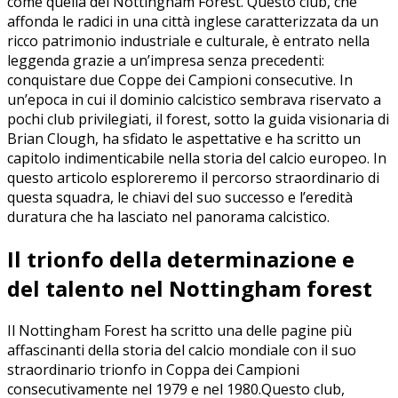
come quella del Nottingham Forest. Questo club, che
affonda le‌ radici in una città inglese caratterizzata da un
ricco patrimonio industriale e culturale, è entrato nella
leggenda grazie⁣ a‍ un’impresa senza precedenti:
conquistare due Coppe dei Campioni consecutive. In
un’epoca in⁣ cui il ‌dominio calcistico sembrava riservato a
pochi club privilegiati, il forest,⁣ sotto la guida visionaria⁤ di
Brian Clough, ha sfidato le aspettative e ha scritto un
capitolo indimenticabile nella ⁢storia del⁤ calcio europeo. In
questo⁢ articolo esploreremo il percorso straordinario di
questa ⁤squadra, le chiavi del suo successo ​e l’eredità ​
duratura che ha lasciato nel panorama calcistico.
Il trionfo della determinazione e
⁣del talento⁤ nel Nottingham forest
Il Nottingham Forest ha scritto una delle pagine⁤ più
affascinanti della ⁤storia del calcio mondiale con il suo
straordinario trionfo‌ in Coppa‌ dei Campioni
consecutivamente nel 1979 e nel 1980.Questo club,