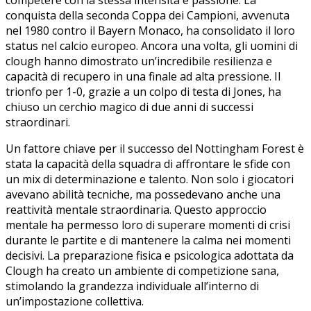
conquista della seconda Coppa dei Campioni, ⁤avvenuta
‍nel 1980 contro il Bayern Monaco, ha consolidato il loro
status⁤ nel calcio europeo. ⁤Ancora una volta,​ gli ⁣uomini di
clough hanno dimostrato un’incredibile resilienza e
capacità di recupero in una finale⁢ ad alta pressione. ‍Il
‍trionfo per 1-0, grazie a ‍un colpo di testa di Jones, ha
chiuso un cerchio ⁤magico di due anni ⁤di successi
straordinari.
Un fattore⁣ chiave per​ il⁣ successo del Nottingham Forest è
⁢stata⁣ la capacità⁢ della ⁤squadra di‍ affrontare le sfide con
⁣un mix di determinazione e talento.⁣ Non solo i giocatori
avevano abilità tecniche, ma ‍possedevano anche una
reattività mentale straordinaria. Questo ‌approccio
mentale ha permesso loro di⁤ superare momenti di crisi
durante le partite e ​di ⁣mantenere la calma nei momenti
‌decisivi. La preparazione fisica e psicologica adottata‌ da
⁣Clough ha creato un ambiente di competizione ‌sana,
stimolando la grandezza individuale all’interno di
un’impostazione collettiva.