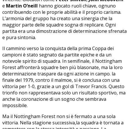
e‍
Martin O’neill
hanno giocato ruoli ⁢chiave,‌ ognuno
contribuendo con le proprie abilità e il ⁢proprio carisma.​
L’armonia del gruppo‌ ha ‌creato ⁢una⁢ sinergia che la
maggior parte delle squadre sogna di replicare. Ogni
partita era ​una dimostrazione di determinazione sfrenata
e pura sintonia.
Il cammino verso la conquista della prima Coppa dei
campioni è‌ stato segnato da partite epiche⁣ e‍ da ‌un
notevole spirito di squadra. In ‍semifinale, il Nottingham
Forest affronterà squadre⁢ ben ⁣più blasonate, ma ⁤la loro ​
determinazione traspare da⁣ ogni azione in campo. la
finale del⁤ 1979,​ contro il malmoe, ‍si è conclusa con ‍una
vittoria per 1-0, grazie a un gol di Trevor ‍Francis. ⁣Questo
trionfo non rappresentava solo un risultato sportivo, ​ma
anche la coronazione di un‍ sogno che sembrava
impossibile.
Ma il Nottingham‌ Forest non si ⁣è fermato a una‍ sola
vittoria. Nella stagione successiva,la squadra è tornata a
competere con la stessa⁣ intensità e‌ passione. La