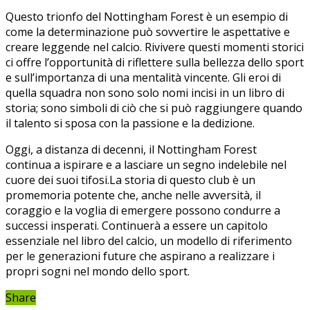
Questo trionfo del Nottingham Forest è un esempio di
‌come la determinazione ⁢può sovvertire le aspettative e
creare leggende nel calcio. ​Rivivere ⁢questi momenti storici
ci offre‍ l’opportunità di riflettere sulla bellezza dello ⁤sport
​e‍ sull’importanza ⁢di una mentalità vincente. Gli eroi di⁢
quella ‌squadra non sono solo nomi incisi‍ in un‍ libro di
storia; sono simboli di ciò che si può raggiungere quando
‌il talento si sposa con la passione e la dedizione.
Oggi, a distanza​ di⁢ decenni, il Nottingham Forest
continua⁢ a ispirare ​e a lasciare un ⁤segno indelebile⁢ nel
cuore dei⁤ suoi ‍tifosi.La storia di questo club⁣ è un⁤
promemoria‍ potente che,‍ anche nelle​ avversità, il
coraggio e la voglia di emergere possono condurre a
successi insperati. ‍Continuerà a essere un ⁤capitolo
essenziale nel libro del⁢ calcio, ⁣un modello di riferimento
per le​ generazioni⁤ future ⁤che aspirano‍ a ⁢realizzare i
propri sogni‌ nel⁣ mondo⁣ dello ‍sport.
Share