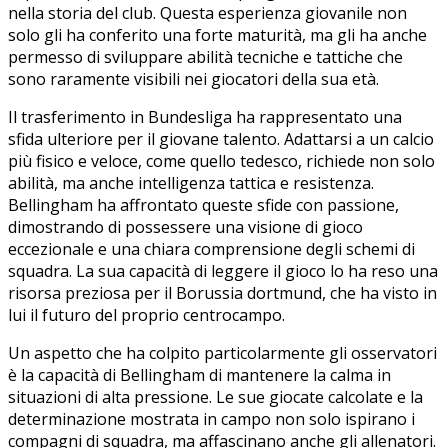
nella storia ‌del club. Questa esperienza⁣ giovanile non
solo gli ha ​conferito una forte ⁤maturità, ma gli ha anche
⁢permesso di sviluppare‌ abilità ⁢tecniche e tattiche che
sono raramente visibili nei giocatori della sua età.
Il​ trasferimento in Bundesliga ha rappresentato ⁤una
sfida​ ulteriore per il giovane talento. ‍Adattarsi a un calcio
più fisico e veloce, come quello tedesco, richiede non solo​
abilità, ma ‌anche intelligenza tattica e resistenza.
Bellingham ha affrontato queste sfide con passione,
dimostrando di possessere una visione di gioco
eccezionale e una chiara comprensione degli schemi di
squadra.⁣ La sua capacità ​di leggere il gioco lo ha ‌reso una⁢
risorsa preziosa per⁢ il Borussia dortmund, che ha visto in
lui il futuro del proprio centrocampo.
Un aspetto che ha colpito ​particolarmente ⁣gli osservatori
‍è la capacità di‍ Bellingham di mantenere la calma in
situazioni di alta pressione. Le sue giocate calcolate e la
determinazione mostrata​ in campo non solo ispirano​ i
compagni di​ squadra, ma affascinano ⁤anche gli allenatori.