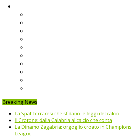
Classifiche
Serie A
Serie B
Premier League
Liga
Bundesliga
Ligue 1
Eredivisie
Primeira Liga
Prem’er-Liga
Jupiler Pro League
Breaking News
La Spal: ferraresi che sfidano le leggi del calcio
Il Crotone: dalla Calabria al calcio che conta
La Dinamo Zagabria: orgoglio croato in Champions
League