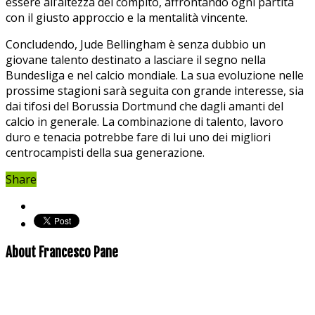
essere⁢ all’altezza del compito, ⁢affrontando​ ogni partita⁣
con il giusto approccio e la mentalità vincente.
Concludendo, Jude Bellingham è senza dubbio un
giovane ⁤talento destinato a lasciare il segno nella
Bundesliga ⁢e nel calcio mondiale. La sua evoluzione nelle
prossime stagioni sarà seguita​ con grande‍ interesse, sia
dai tifosi⁢ del Borussia​ Dortmund⁤ che dagli amanti del
calcio in ‌generale.​ La combinazione di talento, lavoro ​
duro e tenacia potrebbe fare di lui uno dei‌ migliori
centrocampisti della ⁤sua generazione.
Share
About Francesco Pane