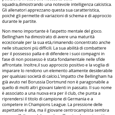
squadra,dimostrando una notevole ​intelligenza ⁤calcistica.‌
Gli allenatori apprezzano questa sua caratteristica,
poiché gli permette di variazioni di schema e di approccio
durante le partite.
Non meno ⁢importante è l’aspetto⁢ mentale del⁣ gioco.
Bellingham ha ​dimostrato di avere una‌ maturità
eccezionale ⁢per​ la sua età,rimanendo concentrato anche
nelle situazioni più difficili. La​ sua abilità di​ combattere
‍per il possesso ⁤palla e di difendere ⁣i suoi⁢ compagni in
fase di ‍non ‌possesso‌ è⁤ stata fondamentale nelle sfide
affrontate. Inoltre,il suo approccio positivo e la ​voglia di
imparare lo rendono un‌ elemento altamente desiderabile
per qualsiasi società di calcio.L’impatto che Bellingham ha
​già avuto nel Borussia Dortmund non è paragonabile a
quello di molti altri giovani talenti‌ in‌ passato. ​Il suo nome
è​ associato a una nuova​ era⁤ per il club, che ⁤punta a
riprendersi il ‌titolo di campione di Germania ‍e a
competere in Champions League. La pressione delle
aspettative ​è alta, ma il giovane‌ centrocampista sembra