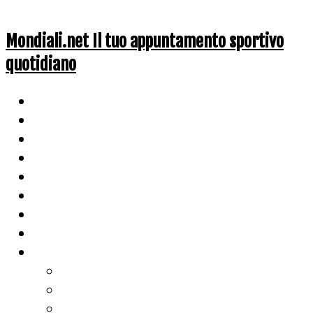
Mondiali.net Il tuo appuntamento sportivo
quotidiano
Home
Ciclismo
Altri Sport
Nazionali
Mondiali
Mondiali Story
Olimpiadi
Calcio
Live Score
Calcio
Tennis
Basket