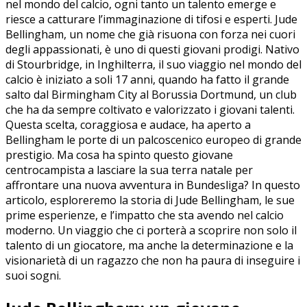
nel mondo del ⁤calcio, ogni tanto ‌un talento⁢ emerge e
‌riesce ⁤a catturare ​l’immaginazione di tifosi⁤ e ‍esperti. Jude
Bellingham, un‌ nome che già risuona con ​forza nei cuori
degli appassionati, è ​uno ​di questi ​giovani prodigi. Nativo
di Stourbridge, in Inghilterra, il suo viaggio nel mondo⁤ del
calcio è iniziato a⁤ soli 17 anni, quando ha fatto il grande
salto dal ‌Birmingham City al Borussia ​Dortmund, un club
⁣che ⁢ha da sempre coltivato e valorizzato i giovani talenti.
Questa scelta, coraggiosa e audace, ha aperto a‍
Bellingham ⁣le porte di un palcoscenico europeo di grande
prestigio. Ma⁤ cosa ha‌ spinto ⁤questo giovane⁤
centrocampista ⁤a lasciare la ⁣sua terra‌ natale per
⁢affrontare‌ una nuova ‌avventura ​in Bundesliga? In questo
articolo, esploreremo la storia di⁢ Jude⁢ Bellingham, le sue
prime esperienze,⁣ e l’impatto che sta avendo nel calcio
⁢moderno. Un viaggio che ci porterà a scoprire non solo il
talento di un giocatore, ma anche la determinazione e⁢ la
visionarietà di un ragazzo che non ha paura di⁣ inseguire i
suoi sogni.