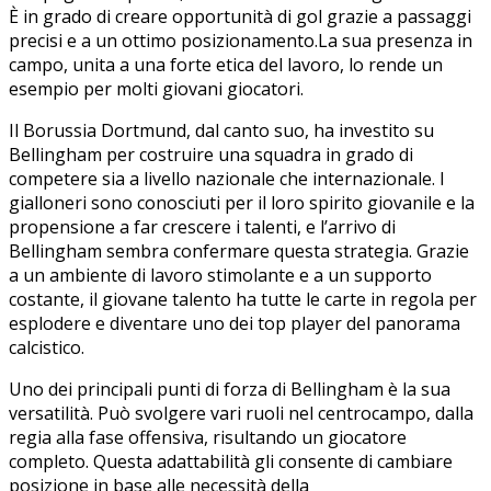
È in⁤ grado‌ di creare‍ opportunità di gol grazie a passaggi
precisi e a⁢ un ottimo posizionamento.La sua presenza in
⁢campo, unita a una forte etica del lavoro, lo rende un
esempio per molti ‌giovani giocatori.
Il Borussia Dortmund, dal canto suo,​ ha investito su
Bellingham per costruire una squadra ‍in​ grado di⁢
competere sia ‌a ​livello ‍nazionale che ⁤internazionale.⁢ I
gialloneri ‌sono conosciuti per il loro spirito giovanile e la
propensione a far crescere i talenti, e l’arrivo di
Bellingham sembra confermare questa strategia. Grazie
a un⁤ ambiente di lavoro stimolante e a un supporto‍
costante, il giovane talento​ ha tutte le carte in regola per
esplodere e diventare ​uno dei top⁢ player del panorama
calcistico.
Uno dei ‍principali punti di forza⁣ di Bellingham ⁣è la sua
versatilità. ‍Può‌ svolgere vari ruoli nel centrocampo, dalla
regia alla fase offensiva, risultando un giocatore
completo. Questa adattabilità gli consente di cambiare
posizione in base ​alle necessità della