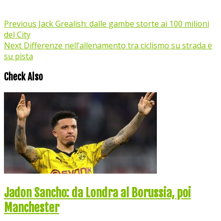
Previous
Jack Grealish: dalle gambe storte ai 100 milioni
del City
Next
Differenze nell’allenamento tra ciclismo su strada e
su pista
Check Also
Jadon Sancho: da Londra al Borussia, poi
Manchester