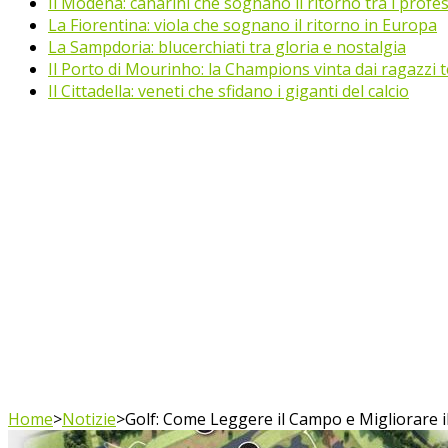
Il Modena: canarini che sognano il ritorno tra i profes
La Fiorentina: viola che sognano il ritorno in Europa
La Sampdoria: blucerchiati tra gloria e nostalgia
Il Porto di Mourinho: la Champions vinta dai ragazzi te
Il Cittadella: veneti che sfidano i giganti del calcio
Home
>
Notizie
>
Golf: Come Leggere il Campo e Migliorare i