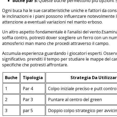
buche⁤ par 5:
Queste buche permettono più opzioni. Strat
Ogni buca ha‍ le‌ sue caratteristiche uniche e⁢ fattori da cons
‍le inclinazioni e i piani ​possono influenzare notevolmente la
attenzione a eventuali variazioni nel⁤ manto erboso.
Un‍ altro ⁢aspetto‍ fondamentale è l’analisi del‌ vento.Esamin
soffia⁣ contro, potresti dover scegliere un ferro ⁢con ⁣un nu
atmosferici man mano che procedi attraverso il campo.
Accumula esperienza ⁣guardando i giocatori esperti.⁤ Osserva 
significativo. prenditi il tempo per studiare ‍le mappe del c
specifiche che potresti affrontare.
Buche
Tipologia
Strategia Da Utilizza
1
Par ⁢4
Colpo⁣ iniziale ⁤preciso e putt contro
2
Par 3
Puntare al centro del green
3
par 5
Doppio colpo strategico per⁣ avvicin