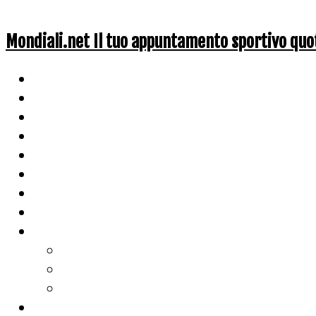
Mondiali.net Il tuo appuntamento sportivo quo
Home
Ciclismo
Altri Sport
Nazionali
Mondiali
Mondiali Story
Olimpiadi
Calcio
Live Score
Calcio
Tennis
Basket
Classifiche