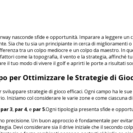
airway nasconde sfide e opportunità. Imparare a‌ leggere un 
.‍ Sia che tu sia ‍un principiante in cerca di miglioramenti o 
differenza tra un colpo‌ mediocre e un colpo da maestro.‌ In q
fattori ⁢come la topografia, il vento e la strategia, affinché‍
e il tuo modo di vivere il golf e aprirti le porte⁣ a risultati s
o per Ottimizzare le Strategie di Gio
r sviluppare strategie di gioco efficaci.⁤ Ogni campo ha le‍ s
o. Iniziamo⁤ col considerare le varie zone e come ciascuna di 
⁤
par 3
,
par 4
, e
par⁤ 5
.Ogni tipologia presenta sfide e opportu
o precisione. Un buon⁢ approccio ⁤è fondamentale per evitar
egia. Devi‍ considerare sia il⁤ drive iniziale che il secondo co