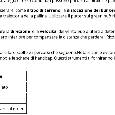
egia e forza combinati​ possono portarti​ al birdie se pianif
iderare, ⁤come il
tipo di terreno
, la
dislocazione dei​ bunke
 traiettoria della pallina. Utilizzare il putter‍ sul green può ri
are la
direzione
⁢ e la
velocità
​ del vento può aiutarti ⁢a deter
mero inferiore per compensare la ‍distanza che perderai. Ricor
le loro‍ scelte e i percorsi che seguono.Notare come evitano gl
ampo e le schede di handicap. Questi strumenti⁣ ti forniranno i
re
llato
arsi al green