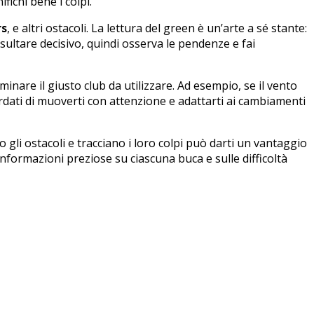
ichi⁣ bene i colpi.
rs
, e altri⁢ ostacoli. La lettura‌ del green è un’arte a sé stante:
sultare decisivo,⁣ quindi osserva le‌ pendenze e ⁤fai
minare ​il giusto club da utilizzare. Ad esempio, se⁣ il ‌vento
dati di ⁣muoverti ‍con attenzione‌ e adattarti ai cambiamenti
i ⁤ostacoli e tracciano i ⁤loro colpi⁢ può ⁣darti un vantaggio
nformazioni preziose su ciascuna ‍buca e sulle difficoltà⁤