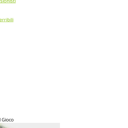
sionisti
rribili
l Gioco