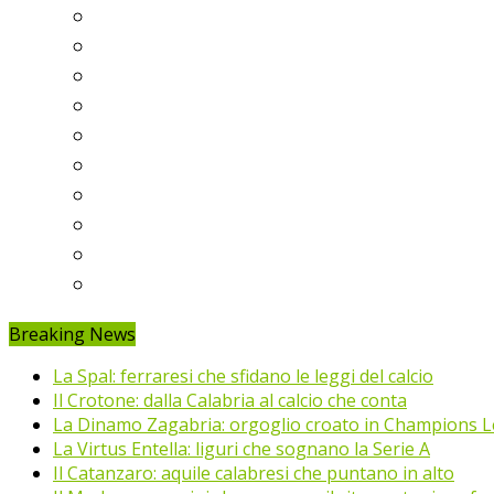
Serie A
Serie B
Premier League
Liga
Bundesliga
Ligue 1
Eredivisie
Primeira Liga
Prem’er-Liga
Jupiler Pro League
Breaking News
La Spal: ferraresi che sfidano le leggi del calcio
Il Crotone: dalla Calabria al calcio che conta
La Dinamo Zagabria: orgoglio croato in Champions 
La Virtus Entella: liguri che sognano la Serie A
Il Catanzaro: aquile calabresi che puntano in alto