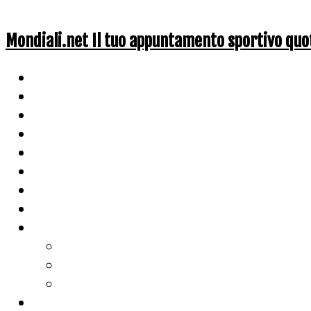
Mondiali.net Il tuo appuntamento sportivo quo
Home
Ciclismo
Altri Sport
Nazionali
Mondiali
Mondiali Story
Olimpiadi
Calcio
Live Score
Calcio
Tennis
Basket
Classifiche