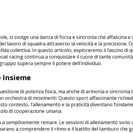
sole, si ‌svolge una danza​ di forza e ⁣sincronia che affascina⁢ 
‍ del lavoro di squadra attraverso la velocità e la⁣ precisione.
sfida‍ collettiva. In questo articolo, esploreremo il fascino di 
boat racing continua a conquistare il cuore di tante comunità⁤ 
 gruppo⁢ supera sempre il⁤ potere dell’individuo.
e Insieme
estione‍ di potenza fisica, ma anche di armonia e⁢ sincronia‍
rchestra di⁣ movimenti. Questo sport⁣ affascinante ⁤richiede u
questo‌ contesto, l’allenamento e la praticità ​diventano ​fondam
colo di cooperazione umana.
 limita a semplicemente remare. Le sessioni di allenamento son
mparano a​ comprendere il ritmo​ e il battito del tamburo che ​gu