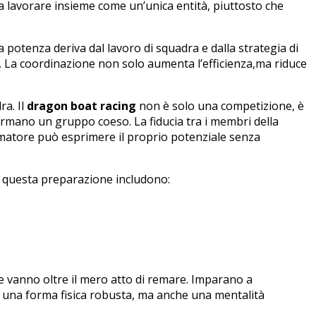
ssia lavorare‌ insieme come un’unica entità, piuttosto ‍che
 potenza deriva dal‌ lavoro ​di squadra e ​dalla strategia di
 ⁢La coordinazione non solo aumenta l’efficienza,ma riduce
a. Il​
dragon boat racing
non ⁣è solo una competizione, ‌è
rmano‌ un gruppo coeso. La fiducia tra ‌i ⁤membri‍ della
 rematore può esprimere il⁢ proprio ‍potenziale ⁤senza
 di questa preparazione includono:
e⁢ vanno oltre ‍il mero atto di remare. Imparano a
una ‌forma fisica ⁤robusta, ma⁣ anche una‍ mentalità