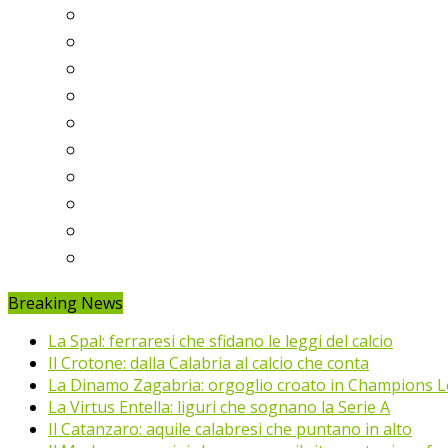
Serie A
Serie B
Premier League
Liga
Bundesliga
Ligue 1
Eredivisie
Primeira Liga
Prem’er-Liga
Jupiler Pro League
Breaking News
La Spal: ferraresi che sfidano le leggi del calcio
Il Crotone: dalla Calabria al calcio che conta
La Dinamo Zagabria: orgoglio croato in Champions 
La Virtus Entella: liguri che sognano la Serie A
Il Catanzaro: aquile calabresi che puntano in alto