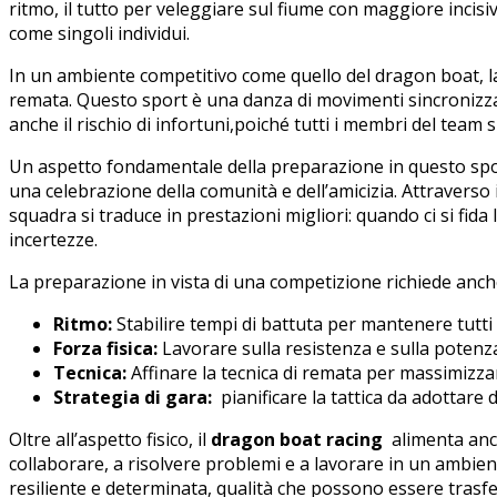
ritmo,⁢ il tutto ​per veleggiare sul fiume con maggiore⁣ incisiv
come ​singoli individui.
In un ambiente competitivo come quello‍ del‍ dragon⁣ boat, ⁤la
remata. Questo sport è una danza di movimenti sincronizzat
‌anche il rischio di infortuni,poiché‍ tutti i‍ membri del team 
Un aspetto fondamentale della preparazione in⁢ questo ⁢sport⁣
una celebrazione della comunità e dell’amicizia. Attraverso i
squadra si traduce in⁤ prestazioni ​migliori: quando ci⁣ si fida
incertezze.
La preparazione ⁤in vista‍ di​ una​ competizione richiede anc
Ritmo:
Stabilire ⁣tempi di battuta per mantenere ​tutti 
Forza fisica:
Lavorare ⁤sulla‍ resistenza e sulla potenza 
Tecnica:
Affinare la‍ tecnica di ⁢remata⁣ per massimizz
Strategia di ⁤gara:
⁤ pianificare la tattica da adottare 
Oltre all’aspetto fisico, il
dragon ‍boat racing
‌ alimenta anc
collaborare, a risolvere ⁢problemi e a lavorare in un ambien
resiliente e determinata,‌ qualità che possono essere trasferite