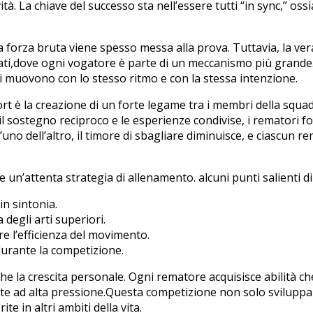
ità.‍ La chiave del ‌successo sta⁢ nell’essere tutti ​“in sync,” o
 forza bruta viene spesso messa ⁤alla prova. Tuttavia, ‌la vera
i,dove⁣ ogni​ vogatore è parte di​ un meccanismo più grande.
⁢si ⁢muovono con ​lo stesso ritmo ⁤e con ⁤la stessa intenzione.
 è​ la creazione di un forte legame tra i​ membri ⁤della squadr
l sostegno reciproco e le ⁣esperienze condivise,⁤ i rematori fo
 l’uno dell’altro, il timore di⁣ sbagliare diminuisce, ‌e ciascun
he⁤ un’attenta strategia di​ allenamento. alcuni ⁤punti salienti
in sintonia.
⁤degli arti‍ superiori.
are l’efficienza del movimento.
‍durante‍ la competizione.
he la ​crescita personale. Ogni rematore acquisisce abilità ch
te ad‍ alta ‍pressione.Questa competizione non solo⁣ sviluppa 
 ​in altri ambiti della ⁢vita.