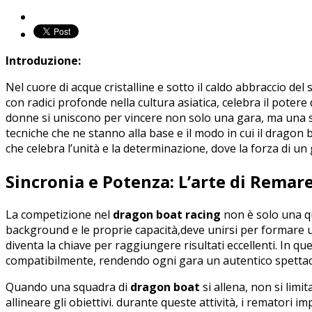
Introduzione:
Nel cuore di acque ‍cristalline e sotto ‍il caldo abbraccio del 
con radici profonde nella cultura asiatica, celebra il ⁤potere
donne ⁤si‍ uniscono per​ vincere​ non solo‍ una gara,⁣ ma una⁣ 
tecniche che ne stanno alla base e il modo⁤ in cui ‍il dragon 
‌che celebra l’unità e la determinazione, dove la ⁢forza di un
Sincronia ‍e Potenza: L’arte di Remar
La competizione ⁤nel
dragon boat racing
non è solo una qu
background e le proprie capacità,deve unirsi per formare un o
⁤diventa la chiave per ‍raggiungere risultati ⁤eccellenti. In ⁣
compatibilmente, rendendo⁤ ogni gara un autentico spetta
Quando una ‍squadra ⁤di⁤
dragon boat
si​ allena, ​non ‍si⁤
allineare gli obiettivi. durante queste attività,‍ i rematori i