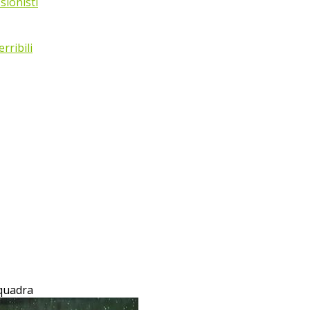
sionisti
rribili
Squadra