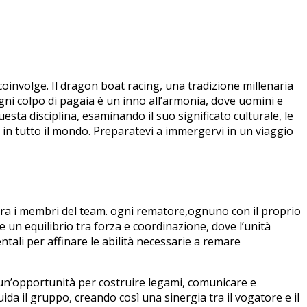
e ⁤coinvolge.⁢ Il dragon boat racing, una tradizione millenaria
 Ogni colpo di pagaia è ‍un inno all’armonia, dove uomini e
questa disciplina, esaminando il ‍suo significato culturale, le
in tutto ​il mondo. Preparatevi⁣ a ​immergervi in un ​viaggio
 tra i membri ⁤del team. ogni rematore,ognuno con il proprio
n ​equilibrio tra forza e ‌coordinazione, dove⁤ l’unità
entali per affinare le ⁤abilità necessarie a remare
o un’opportunità per costruire legami, comunicare e
ida il gruppo, creando così una ⁣sinergia tra il ‍vogatore ⁢e il