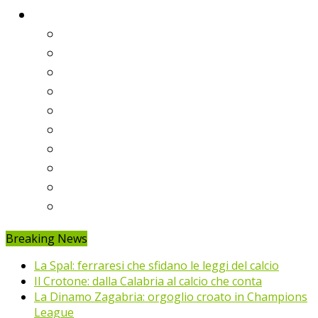
Classifiche
Serie A
Serie B
Premier League
Liga
Bundesliga
Ligue 1
Eredivisie
Primeira Liga
Prem’er-Liga
Jupiler Pro League
Breaking News
La Spal: ferraresi che sfidano le leggi del calcio
Il Crotone: dalla Calabria al calcio che conta
La Dinamo Zagabria: orgoglio croato in Champions
League