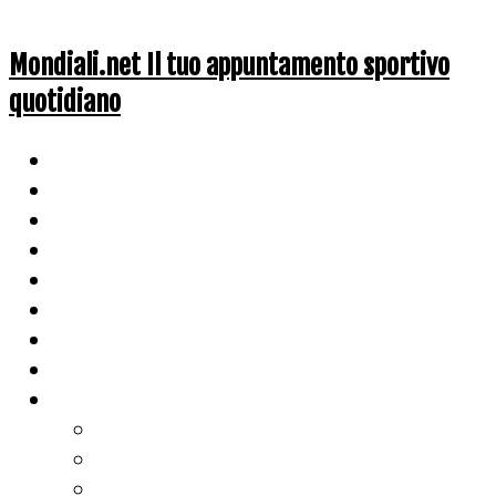
Mondiali.net Il tuo appuntamento sportivo
quotidiano
Home
Ciclismo
Altri Sport
Nazionali
Mondiali
Mondiali Story
Olimpiadi
Calcio
Live Score
Calcio
Tennis
Basket