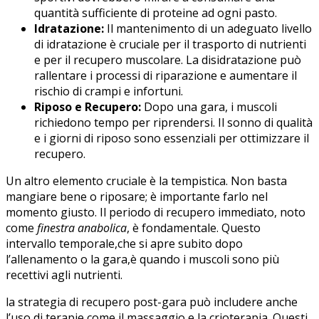
quantità sufficiente di proteine ad ⁣ogni ⁤pasto.
Idratazione:
‍Il mantenimento di‍ un adeguato livello
di idratazione è cruciale per il trasporto di nutrienti
e per il recupero muscolare. La ⁢disidratazione ⁣può
rallentare i processi di riparazione e aumentare il
rischio di ‍crampi e infortuni.
Riposo e ​Recupero:
Dopo una ‍gara,‌ i muscoli
richiedono⁣ tempo per riprendersi. Il sonno‌ di qualità
e ‌i giorni di riposo sono essenziali per ottimizzare il
recupero.
Un altro elemento cruciale è la tempistica. Non basta
mangiare bene​ o riposare; è importante farlo nel⁤
momento giusto. Il​ periodo di recupero immediato, noto
come
finestra anabolica
, è fondamentale. Questo
intervallo temporale,che⁤ si apre ​subito⁤ dopo
l’allenamento o la gara,è quando i muscoli sono più
recettivi agli nutrienti.
la strategia‌ di recupero post-gara può includere anche
l’uso ⁢di terapie come il massaggio e la crioterapia. Questi​