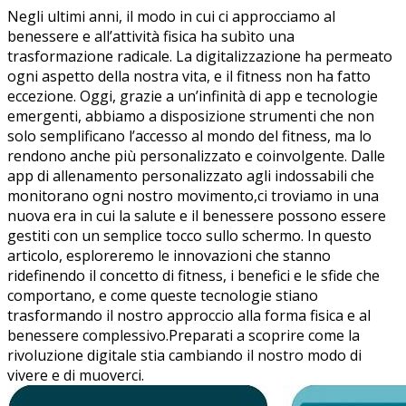
Negli ultimi anni, il modo in⁢ cui ci approcciamo ‌al
benessere e all’attività⁢ fisica ha‌ subìto una
trasformazione⁢ radicale. ⁣La ‍digitalizzazione ha⁣ permeato
ogni aspetto della‌ nostra vita, e‌ il fitness ‌non⁤ ha fatto
eccezione. Oggi, grazie a un’infinità‌ di app e ‌tecnologie
⁢emergenti, abbiamo a disposizione strumenti che non
solo semplificano l’accesso al mondo del fitness, ma lo
rendono anche più‍ personalizzato e coinvolgente.⁣ Dalle ​
app di allenamento personalizzato agli‌ indossabili che‌
monitorano ogni nostro⁤ movimento,ci troviamo in una
nuova era in cui la⁤ salute e il benessere possono essere
gestiti con un semplice tocco sullo schermo. In questo
articolo, esploreremo le innovazioni che‌ stanno
ridefinendo il concetto di fitness, i benefici​ e le sfide che
comportano, e come queste tecnologie stiano
trasformando il ⁤nostro approccio alla forma fisica e ⁢al
benessere ⁤complessivo.Preparati a scoprire come ⁢la
rivoluzione digitale stia cambiando il nostro modo di
vivere e di muoverci.