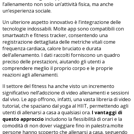
l’allenamento non solo un’attività fisica,⁣ ma anche
un’esperienza sociale.
Un ulteriore aspetto innovativo è l’integrazione delle
⁢tecnologie indossabili. Molte app sono compatibili con
smartwatch e fitness tracker, consentendo ⁣una
‍registrazione ⁣dettagliata delle metriche vitali ‌come
frequenza cardiaca, calore bruciato⁢ e durata
dell’allenamento. I dati raccolti forniscono un quadro
preciso⁢ delle ⁤prestazioni, aiutando gli utenti a
comprendere meglio⁣ il ‍proprio ‌corpo e le ‍proprie
reazioni agli allenamenti.
Il⁤ settore ‌del ‍fitness ha anche visto un incremento
significativo nell’adozione di video allenamenti e‍ sessioni
dal vivo. Le app offrono, infatti, ⁤una vasta libreria‍ di video
tutorial, che spaziano dal ‍yoga al HIIT, ⁢permettendo agli
utenti di allenarsi ⁢a casa a⁢ qualsiasi ora.
I vantaggi ‍di
questo approccio
includono la flessibilità di orari e ‌la
comodità di⁣ non ⁣dover viaggiare fino in ⁣palestra.molte
persone hanno scoperto che allenarsi a casa, seguendo