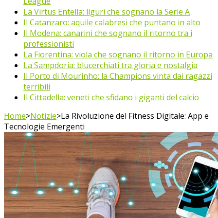
League
La Virtus Entella: liguri che sognano la Serie A
Il Catanzaro: aquile calabresi che puntano in alto
Il Modena: canarini che sognano il ritorno tra i
professionisti
La Fiorentina: viola che sognano il ritorno in Europa
La Sampdoria: blucerchiati tra gloria e nostalgia
Il Porto di Mourinho: la Champions vinta dai ragazzi
terribili
Il Cittadella: veneti che sfidano i giganti del calcio
Home
>
Notizie
>
La Rivoluzione del Fitness Digitale: App e
Tecnologie Emergenti