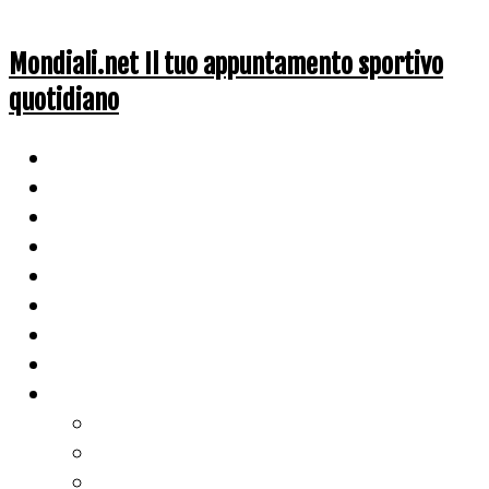
Mondiali.net Il tuo appuntamento sportivo
quotidiano
Home
Ciclismo
Altri Sport
Nazionali
Mondiali
Mondiali Story
Olimpiadi
Calcio
Live Score
Calcio
Tennis
Basket