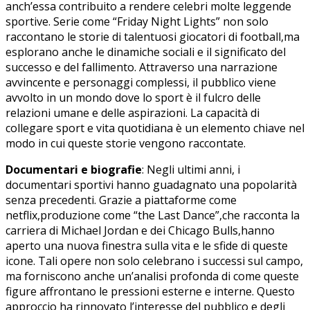
anch’essa contribuito a rendere‍ celebri molte leggende
sportive. Serie come “Friday Night Lights” non solo
raccontano le storie di talentuosi giocatori di‍ football,ma
esplorano anche le dinamiche sociali e il significato del
successo e del fallimento. Attraverso una narrazione
avvincente e personaggi complessi, il pubblico viene
avvolto in un⁤ mondo‌ dove lo sport è⁣ il fulcro delle⁣
relazioni umane e delle aspirazioni. La capacità di
collegare sport e vita quotidiana è un⁢ elemento chiave⁢ nel
modo in cui⁢ queste storie vengono raccontate.
Documentari e biografie
: Negli ultimi anni, i
documentari sportivi hanno guadagnato una popolarità
senza‌ precedenti. Grazie a piattaforme come
netflix,produzione come “the Last Dance”,che racconta la
carriera di Michael Jordan ‍e dei Chicago Bulls,hanno
aperto una nuova finestra​ sulla vita⁣ e le sfide di queste
icone. Tali opere non solo celebrano i successi sul campo,
ma forniscono anche un’analisi profonda di come​ queste
figure affrontano le ⁢pressioni esterne e interne. Questo
approccio ha rinnovato l’interesse del pubblico e degli