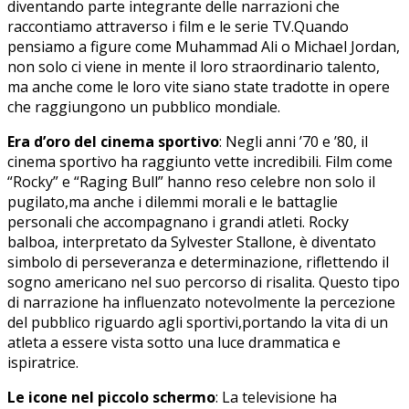
diventando parte integrante delle narrazioni che
raccontiamo attraverso i film e le serie TV.Quando
pensiamo a figure come Muhammad Ali o Michael Jordan,
non solo ci viene in mente il loro straordinario‌ talento,
ma anche come le loro vite siano state tradotte in opere
che raggiungono un pubblico⁣ mondiale.
Era d’oro del cinema sportivo
: Negli ⁢anni ’70 e ’80, il
cinema sportivo ha raggiunto vette incredibili. Film come
“Rocky” e “Raging Bull” hanno reso celebre non‌ solo il
pugilato,ma anche i dilemmi morali e le battaglie
personali che‌ accompagnano i grandi atleti. Rocky
balboa, interpretato da Sylvester Stallone, è diventato
simbolo di perseveranza e⁤ determinazione, riflettendo il
sogno americano nel suo percorso di risalita. Questo tipo
di narrazione ha influenzato notevolmente la percezione
del pubblico riguardo agli ⁣sportivi,portando​ la vita di un
atleta a essere vista sotto una luce ⁢drammatica e
ispiratrice.
Le icone nel piccolo schermo
: La televisione ha