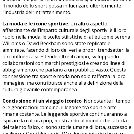
il mondo dello sport possa influenzare‌ ulteriormente
l’industria dell’intrattenimento.
La moda e le icone sportive
: ⁤Un altro aspetto
affascinante dell’impatto culturale degli sportivi è il loro
ruolo nella moda. ⁢le​ scelte stilistiche di atleti come serena
Williams o David Beckham sono state replicate⁣ e
⁣ammirate, facendo di loro dei veri e propri trendsetter. la
loro⁢ influenza si⁤ estende oltre il campo, sviluppando⁣
collaborazioni con marchi prestigiosi e creando linee di
abbigliamento che parlano a un pubblico vasto. Questa
connessione tra sport e moda non solo rafforza la loro⁢
immagine, ma contribuisce anche alla definizione della
cultura giovanile contemporanea.
Conclusione⁤ di un viaggio iconico
: Nonostante il tempo
e ⁢le generazioni cambino, il legame tra‌ sport e arte
rimane costante. Le leggende⁤ sportive continueranno a
ispirare la cultura ‍pop, mostrando⁤ al mondo che, al di là
del talento fisico, ci sono storie umane di lotta,‌ successo e
resilienza. Ogni⁣ film,‌ serie‍ TV o documentario che narra