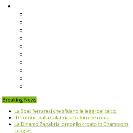
Classifiche
Serie A
Serie B
Premier League
Liga
Bundesliga
Ligue 1
Eredivisie
Primeira Liga
Prem’er-Liga
Jupiler Pro League
Breaking News
La Spal: ferraresi che sfidano le leggi del calcio
Il Crotone: dalla Calabria al calcio che conta
La Dinamo Zagabria: orgoglio croato in Champions
League