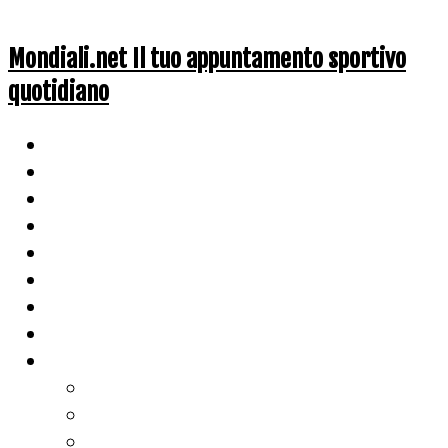
Mondiali.net Il tuo appuntamento sportivo
quotidiano
Home
Ciclismo
Altri Sport
Nazionali
Mondiali
Mondiali Story
Olimpiadi
Calcio
Live Score
Calcio
Tennis
Basket