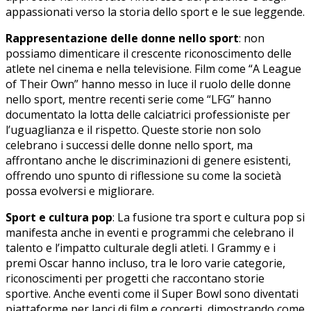
appassionati verso ​la​ storia dello sport e le sue leggende.
Rappresentazione delle donne nello sport
:⁢ non
possiamo dimenticare il crescente riconoscimento delle
atlete⁤ nel cinema e nella televisione. Film come “A ​League
of Their⁣ Own”⁤ hanno messo in luce il ruolo delle donne
nello sport, mentre recenti serie ⁤come “LFG” hanno
documentato la lotta ​delle calciatrici professioniste per
l’uguaglianza e il rispetto. Queste ⁣storie non solo
celebrano i successi delle donne nello sport, ma
affrontano anche le discriminazioni di genere esistenti,‍
offrendo uno spunto di ⁢riflessione su come la società
possa evolversi e migliorare.
Sport e cultura pop
: La fusione tra​ sport e cultura pop si
manifesta anche in eventi e programmi che celebrano il
talento e l’impatto culturale degli atleti. I Grammy e i
premi Oscar hanno incluso, tra le loro varie categorie,
riconoscimenti per progetti che raccontano⁣ storie
sportive. Anche eventi come il Super Bowl sono diventati
piattaforme per lanci di film e concerti, ⁢dimostrando come