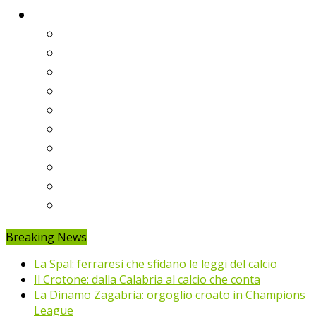
Classifiche
Serie A
Serie B
Premier League
Liga
Bundesliga
Ligue 1
Eredivisie
Primeira Liga
Prem’er-Liga
Jupiler Pro League
Breaking News
La Spal: ferraresi che sfidano le leggi del calcio
Il Crotone: dalla Calabria al calcio che conta
La Dinamo Zagabria: orgoglio croato in Champions
League