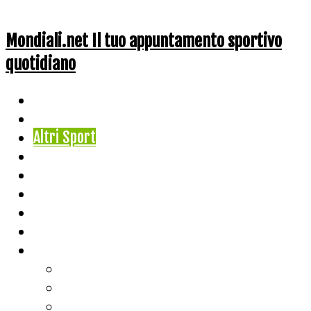
Mondiali.net Il tuo appuntamento sportivo
quotidiano
Home
Ciclismo
Altri Sport
Nazionali
Mondiali
Mondiali Story
Olimpiadi
Calcio
Live Score
Calcio
Tennis
Basket