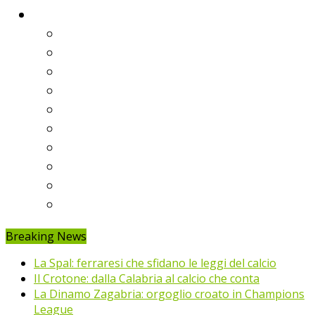
Classifiche
Serie A
Serie B
Premier League
Liga
Bundesliga
Ligue 1
Eredivisie
Primeira Liga
Prem’er-Liga
Jupiler Pro League
Breaking News
La Spal: ferraresi che sfidano le leggi del calcio
Il Crotone: dalla Calabria al calcio che conta
La Dinamo Zagabria: orgoglio croato in Champions
League