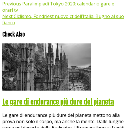
Previous
Paralimpiadi Tokyo 2020: calendario gare e
orari tv
Next
Ciclismo, Fondriest nuovo ct dell’Italia. Bugno al suo
fianco
Check Also
Le gare di endurance più dure del pianeta
Le gare di endurance più dure del pianeta mettono alla
prova non solo il corpo, ma anche la mente. Dalle lunghe
corse nel deserto della Badwater Ultramarathon ai freddi