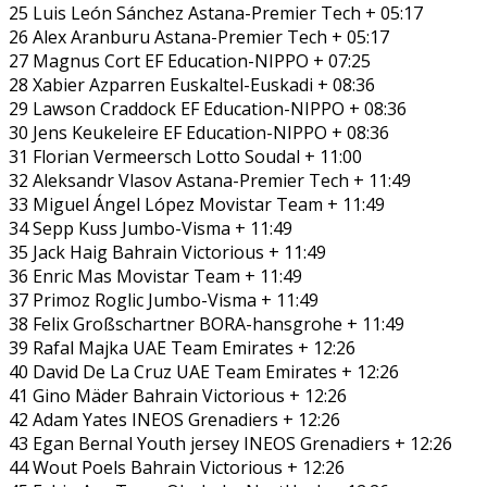
25 Luis León Sánchez Astana-Premier Tech + 05:17
26 Alex Aranburu Astana-Premier Tech + 05:17
27 Magnus Cort EF Education-NIPPO + 07:25
28 Xabier Azparren Euskaltel-Euskadi + 08:36
29 Lawson Craddock EF Education-NIPPO + 08:36
30 Jens Keukeleire EF Education-NIPPO + 08:36
31 Florian Vermeersch Lotto Soudal + 11:00
32 Aleksandr Vlasov Astana-Premier Tech + 11:49
33 Miguel Ángel López Movistar Team + 11:49
34 Sepp Kuss Jumbo-Visma + 11:49
35 Jack Haig Bahrain Victorious + 11:49
36 Enric Mas Movistar Team + 11:49
37 Primoz Roglic Jumbo-Visma + 11:49
38 Felix Großschartner BORA-hansgrohe + 11:49
39 Rafal Majka UAE Team Emirates + 12:26
40 David De La Cruz UAE Team Emirates + 12:26
41 Gino Mäder Bahrain Victorious + 12:26
42 Adam Yates INEOS Grenadiers + 12:26
43 Egan Bernal Youth jersey INEOS Grenadiers + 12:26
44 Wout Poels Bahrain Victorious + 12:26