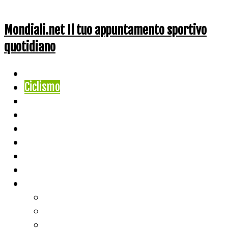
Mondiali.net Il tuo appuntamento sportivo
quotidiano
Home
Ciclismo
Altri Sport
Nazionali
Mondiali
Mondiali Story
Olimpiadi
Calcio
Live Score
Calcio
Tennis
Basket