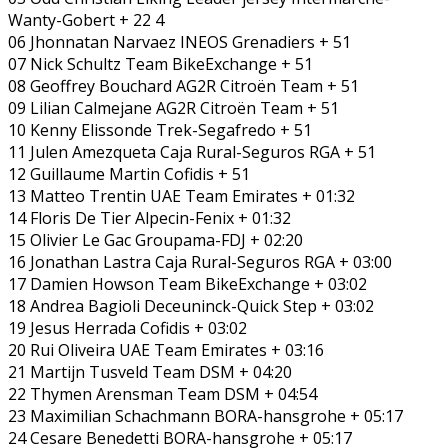
Wanty-Gobert + 22 4
06 Jhonnatan Narvaez INEOS Grenadiers + 51
07 Nick Schultz Team BikeExchange + 51
08 Geoffrey Bouchard AG2R Citroën Team + 51
09 Lilian Calmejane AG2R Citroën Team + 51
10 Kenny Elissonde Trek-Segafredo + 51
11 Julen Amezqueta Caja Rural-Seguros RGA + 51
12 Guillaume Martin Cofidis + 51
13 Matteo Trentin UAE Team Emirates + 01:32
14 Floris De Tier Alpecin-Fenix + 01:32
15 Olivier Le Gac Groupama-FDJ + 02:20
16 Jonathan Lastra Caja Rural-Seguros RGA + 03:00
17 Damien Howson Team BikeExchange + 03:02
18 Andrea Bagioli Deceuninck-Quick Step + 03:02
19 Jesus Herrada Cofidis + 03:02
20 Rui Oliveira UAE Team Emirates + 03:16
21 Martijn Tusveld Team DSM + 04:20
22 Thymen Arensman Team DSM + 04:54
23 Maximilian Schachmann BORA-hansgrohe + 05:17
24 Cesare Benedetti BORA-hansgrohe + 05:17