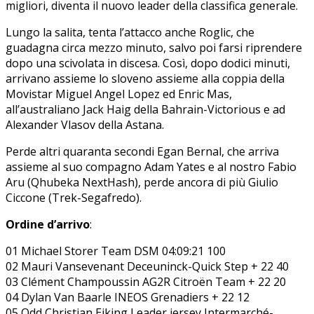
migliori, diventa il nuovo leader della classifica generale.
Lungo la salita, tenta l’attacco anche Roglic, che
guadagna circa mezzo minuto, salvo poi farsi riprendere
dopo una scivolata in discesa. Così, dopo dodici minuti,
arrivano assieme lo sloveno assieme alla coppia della
Movistar Miguel Angel Lopez ed Enric Mas,
all’australiano Jack Haig della Bahrain-Victorious e ad
Alexander Vlasov della Astana.
Perde altri quaranta secondi Egan Bernal, che arriva
assieme al suo compagno Adam Yates e al nostro Fabio
Aru (Qhubeka NextHash), perde ancora di più Giulio
Ciccone (Trek-Segafredo).
Ordine d’arrivo
:
01 Michael Storer Team DSM 04:09:21 100
02 Mauri Vansevenant Deceuninck-Quick Step + 22 40
03 Clément Champoussin AG2R Citroën Team + 22 20
04 Dylan Van Baarle INEOS Grenadiers + 22 12
05 Odd Christian Eiking Leader jersey Intermarché-