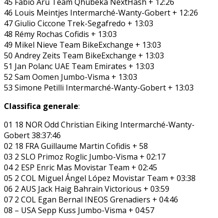
45 Fabio Aru Team Qhubeka NextHash + 12:26
46 Louis Meintjes Intermarché-Wanty-Gobert + 12:26
47 Giulio Ciccone Trek-Segafredo + 13:03
48 Rémy Rochas Cofidis + 13:03
49 Mikel Nieve Team BikeExchange + 13:03
50 Andrey Zeits Team BikeExchange + 13:03
51 Jan Polanc UAE Team Emirates + 13:03
52 Sam Oomen Jumbo-Visma + 13:03
53 Simone Petilli Intermarché-Wanty-Gobert + 13:03
Classifica generale
:
01 18 NOR Odd Christian Eiking Intermarché-Wanty-
Gobert 38:37:46
02 18 FRA Guillaume Martin Cofidis + 58
03 2 SLO Primoz Roglic Jumbo-Visma + 02:17
04 2 ESP Enric Mas Movistar Team + 02:45
05 2 COL Miguel Ángel López Movistar Team + 03:38
06 2 AUS Jack Haig Bahrain Victorious + 03:59
07 2 COL Egan Bernal INEOS Grenadiers + 04:46
08 – USA Sepp Kuss Jumbo-Visma + 04:57