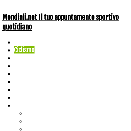
Mondiali.net Il tuo appuntamento sportivo
quotidiano
Home
Ciclismo
Altri Sport
Nazionali
Mondiali
Mondiali Story
Olimpiadi
Calcio
Live Score
Calcio
Tennis
Basket