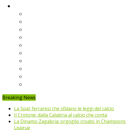
Classifiche
Serie A
Serie B
Premier League
Liga
Bundesliga
Ligue 1
Eredivisie
Primeira Liga
Prem’er-Liga
Jupiler Pro League
Breaking News
La Spal: ferraresi che sfidano le leggi del calcio
Il Crotone: dalla Calabria al calcio che conta
La Dinamo Zagabria: orgoglio croato in Champions
League