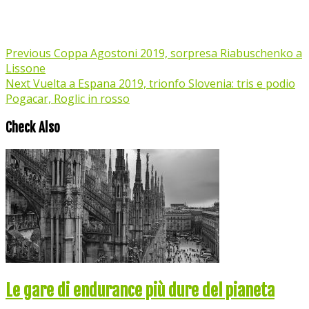
Previous
Coppa Agostoni 2019, sorpresa Riabuschenko a
Lissone
Next
Vuelta a Espana 2019, trionfo Slovenia: tris e podio
Pogacar, Roglic in rosso
Check Also
Le gare di endurance più dure del pianeta