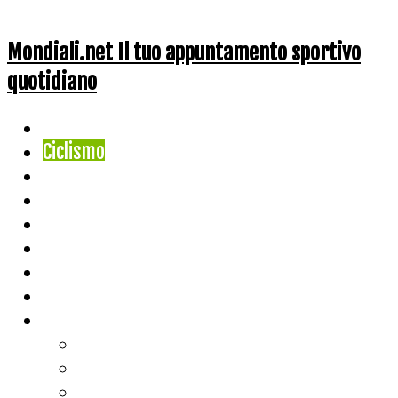
Mondiali.net Il tuo appuntamento sportivo
quotidiano
Home
Ciclismo
Altri Sport
Nazionali
Mondiali
Mondiali Story
Olimpiadi
Calcio
Live Score
Calcio
Tennis
Basket