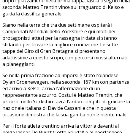
dopo i piazzamenti della prima tappa, lascia il segno nella
seconda: Matteo Trentin vince sul traguardo di Kelso e
guida la classifica generale.
Siamo nella terra che tra due settimane ospiterà i
Campionati Mondiali dello Yorkshire e qui molti dei
protagonisti attesi per la rassegna iridata si stanno
sfidando per trovare la migliore condizione. Le sette
tappe del Giro di Gran Bretagna si presentano
adattissime a questo scopo, con percorsi mossi alternati
a pianeggianti.
Se nella prima frazione ad imporsi è stato l’olandese
Dylan Groenewegen, nella seconda, 167 km con partenza
ed arrivo a Kelso, arriva l’affermazione di un
rappresentante azzurro. Costui è Matteo Trentin, che
proprio nello Yorkshire avrà l’arduo compito di guidare la
nazionale italiana di Davide Cassani e che in questa
occasione dimostra che la sua gamba non è niente male.
Per il forte atleta trentino arriva la vittoria davanti al
belga Jasper De Buyst (Lotto Soudal) e al neerlandese