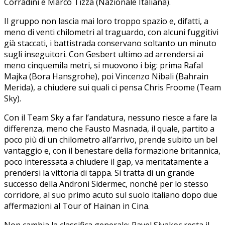
Corradini e Marco Tizza (Nazionale Italiana).
Il gruppo non lascia mai loro troppo spazio e, difatti, a
meno di venti chilometri al traguardo, con alcuni fuggitivi
già staccati, i battistrada conservano soltanto un minuto
sugli inseguitori. Con Gesbert ultimo ad arrendersi ai
meno cinquemila metri, si muovono i big: prima Rafal
Majka (Bora Hansgrohe), poi Vincenzo Nibali (Bahrain
Merida), a chiudere sui quali ci pensa Chris Froome (Team
Sky).
Con il Team Sky a far l’andatura, nessuno riesce a fare la
differenza, meno che Fausto Masnada, il quale, partito a
poco più di un chilometro all’arrivo, prende subito un bel
vantaggio e, con il benestare della formazione britannica,
poco interessata a chiudere il gap, va meritatamente a
prendersi la vittoria di tappa. Si tratta di un grande
successo della Androni Sidermec, nonché per lo stesso
corridore, al suo primo acuto sul suolo italiano dopo due
affermazioni al Tour of Hainan in Cina.
Non cambia la classifica generale: Pavel Sivakoc resta il