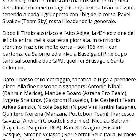
Sidermec), che con uno scatto da finisseur poco prima
dell’ultimo chilometro taglia il traguardo a braccia alzate,
tenendo a bada il gruppetto con i big della corsa. Pavel
Sivakov (Team Sky) resta il leader della generale.
Dopo il Tirolo austriaco e l’Alto Adige, la 43^ edizione del
#Tota entra, nella sua terza giornata, in territorio
trentino: frazione molto corta – soli 106 km – con
partenza da Salorno ed arrivo a Baselga di Piné dopo
tanti saliscendi e due GPM, quelli di Brusago e Santa
Colomba.
Dato il basso chilometraggio, fa fatica la fuga a prendere
piede. Alla fine riescono a sganciarsi Antonio Nibali
(Bahrain Merida), Manuele Boaro (Astana Pro Team),
Evgeny Shalunov (Gazprom Rusvelo), Elie Gesbert (Team
Arkea Samsic), Nicola Bagioli (Nippo Vini Fantini Faizané),
Quintero Norena (Manzana Postobon Team), Francesco
Gavazzi (Androni Giocattoli Sidermec), Nicolau Beltran
(Caja Rural Seguros RGA), Barcelo Aragon (Euskadi
Basque), Simone Velasco (Neri Sottoli Selle Italia, Michele