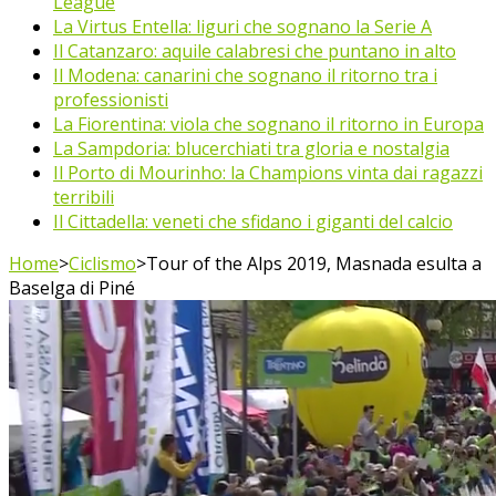
League
La Virtus Entella: liguri che sognano la Serie A
Il Catanzaro: aquile calabresi che puntano in alto
Il Modena: canarini che sognano il ritorno tra i
professionisti
La Fiorentina: viola che sognano il ritorno in Europa
La Sampdoria: blucerchiati tra gloria e nostalgia
Il Porto di Mourinho: la Champions vinta dai ragazzi
terribili
Il Cittadella: veneti che sfidano i giganti del calcio
Home
>
Ciclismo
>
Tour of the Alps 2019, Masnada esulta a
Baselga di Piné