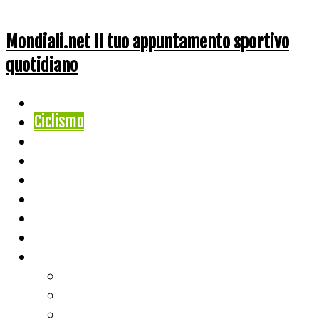
Mondiali.net Il tuo appuntamento sportivo
quotidiano
Home
Ciclismo
Altri Sport
Nazionali
Mondiali
Mondiali Story
Olimpiadi
Calcio
Live Score
Calcio
Tennis
Basket