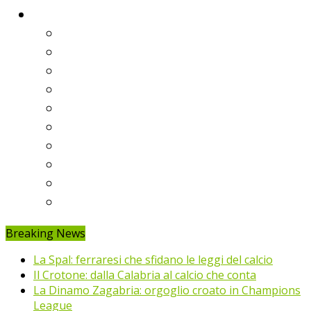
Classifiche
Serie A
Serie B
Premier League
Liga
Bundesliga
Ligue 1
Eredivisie
Primeira Liga
Prem’er-Liga
Jupiler Pro League
Breaking News
La Spal: ferraresi che sfidano le leggi del calcio
Il Crotone: dalla Calabria al calcio che conta
La Dinamo Zagabria: orgoglio croato in Champions
League