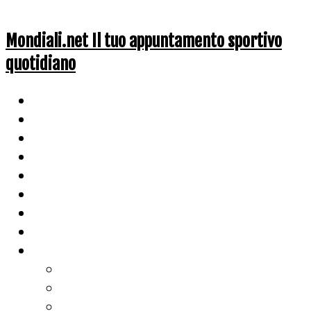
Mondiali.net Il tuo appuntamento sportivo
quotidiano
Home
Ciclismo
Altri Sport
Nazionali
Mondiali
Mondiali Story
Olimpiadi
Calcio
Live Score
Calcio
Tennis
Basket