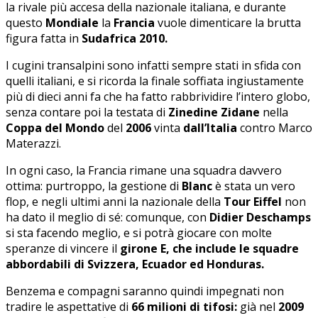
la rivale più accesa della nazionale italiana, e durante
questo
Mondiale
la
Francia
vuole dimenticare la brutta
figura fatta in
Sudafrica 2010.
I cugini transalpini sono infatti sempre stati in sfida con
quelli italiani, e si ricorda la finale soffiata ingiustamente
più di dieci anni fa che ha fatto rabbrividire l’intero globo,
senza contare poi la testata di
Zinedine Zidane
nella
Coppa del Mondo
del
2006
vinta
dall’Italia
contro Marco
Materazzi.
In ogni caso, la Francia rimane una squadra davvero
ottima: purtroppo, la gestione di
Blanc
è stata un vero
flop, e negli ultimi anni la nazionale della
Tour Eiffel
non
ha dato il meglio di sé: comunque, con
Didier Deschamps
si sta facendo meglio, e si potrà giocare con molte
speranze di vincere il
girone E, che include le squadre
abbordabili di Svizzera, Ecuador ed Honduras.
Benzema e compagni saranno quindi impegnati non
tradire le aspettative di
66 milioni di tifosi:
già nel
2009