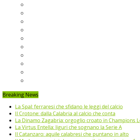
Serie A
Serie B
Premier League
Liga
Bundesliga
Ligue 1
Eredivisie
Primeira Liga
Prem’er-Liga
Jupiler Pro League
Breaking News
La Spal: ferraresi che sfidano le leggi del calcio
Il Crotone: dalla Calabria al calcio che conta
La Dinamo Zagabria: orgoglio croato in Champions 
La Virtus Entella: liguri che sognano la Serie A
Il Catanzaro: aquile calabresi che puntano in alto