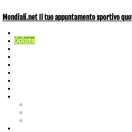
Mondiali.net Il tuo appuntamento sportivo quo
Home
Ciclismo
Altri Sport
Nazionali
Mondiali
Mondiali Story
Olimpiadi
Calcio
Live Score
Calcio
Tennis
Basket
Classifiche