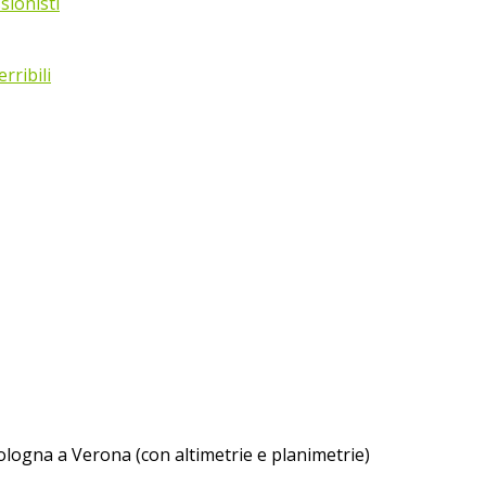
sionisti
rribili
 Bologna a Verona (con altimetrie e planimetrie)