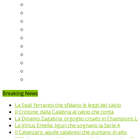
Serie A
Serie B
Premier League
Liga
Bundesliga
Ligue 1
Eredivisie
Primeira Liga
Prem’er-Liga
Jupiler Pro League
Breaking News
La Spal: ferraresi che sfidano le leggi del calcio
Il Crotone: dalla Calabria al calcio che conta
La Dinamo Zagabria: orgoglio croato in Champions 
La Virtus Entella: liguri che sognano la Serie A
Il Catanzaro: aquile calabresi che puntano in alto