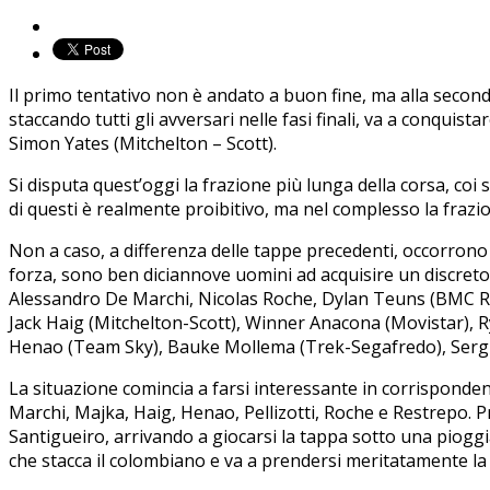
Il primo tentativo non è andato a buon fine, ma alla sec
staccando tutti gli avversari nelle fasi finali, va a conquistare
Simon Yates (Mitchelton – Scott).
Si disputa quest’oggi la frazione più lunga della corsa, coi
di questi è realmente proibitivo, ma nel complesso la frazione
Non a caso, a differenza delle tappe precedenti, occorrono qu
forza, sono ben diciannove uomini ad acquisire un discreto
Alessandro De Marchi, Nicolas Roche, Dylan Teuns (BMC Ra
Jack Haig (Mitchelton-Scott), Winner Anacona (Movistar), 
Henao (Team Sky), Bauke Mollema (Trek-Segafredo), Sergio
La situazione comincia a farsi interessante in corrisponden
Marchi, Majka, Haig, Henao, Pellizotti, Roche e Restrepo. P
Santigueiro, arrivando a giocarsi la tappa sotto una pioggi
che stacca il colombiano e va a prendersi meritatamente l