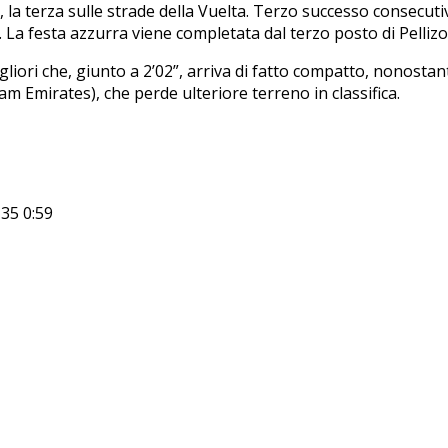
ra, la terza sulle strade della Vuelta. Terzo successo consecuti
i. La festa azzurra viene completata dal terzo posto di Pellizot
liori che, giunto a 2’02”, arriva di fatto compatto, nonosta
m Emirates), che perde ulteriore terreno in classifica.
35 0:59