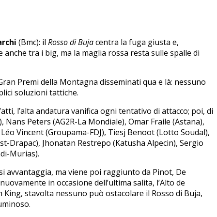
rchi
(Bmc): il
Rosso di Buja
centra la fuga giusta e,
e anche tra i big, ma la maglia rossa resta sulle spalle di
, i Gran Premi della Montagna disseminati qua e là: nessuno
ici soluzioni tattiche.
i, l’alta andatura vanifica ogni tentativo di attacco; poi, di
a), Nans Peters (AG2R-La Mondiale), Omar Fraile (Astana),
Léo Vincent (Groupama-FDJ), Tiesj Benoot (Lotto Soudal),
rst-Drapac), Jhonatan Restrepo (Katusha Alpecin), Sergio
di-Murias).
 si avvantaggia, ma viene poi raggiunto da Pinot, De
uovamente in occasione dell’ultima salita, l’Alto de
n King, stavolta nessuno può ostacolare il Rosso di Buja,
luminoso.