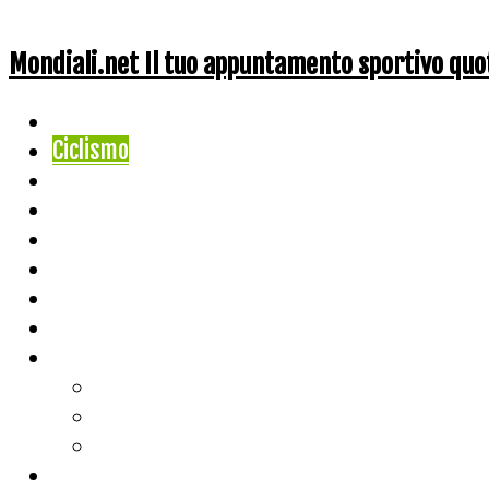
Mondiali.net Il tuo appuntamento sportivo quo
Home
Ciclismo
Altri Sport
Nazionali
Mondiali
Mondiali Story
Olimpiadi
Calcio
Live Score
Calcio
Tennis
Basket
Classifiche