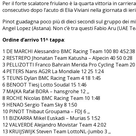
Per il forte scalatore friulano è la quarta vittoria in carrie
consecutivo dopo l’acuto di Elia Viviani nella giornata di ier
Pinot guadagna poco più di dieci secondi sul gruppo dei mig
Angel Lopez (Astana). Non c’è tra questi Fabio Aru (UAE Tea
Ordine d’arrivo 11^ tappa
:
1 DE MARCHI Alessandro BMC Racing Team 100 80 4:52:38
2 RESTREPO Jhonatan Team Katusha – Alpecin 40 50 0:28
3 PELLIZOTTI Franco Bahrain Merida Pro Cycling Team 20 
4 PETERS Nans AG2R La Mondiale 12 25 1:24
5 TEUNS Dylan BMC Racing Team 4 18 1:45
6 BENOOT Tiesj Lotto Soudal 15 1:46
7 MAJKA Rafał BORA – hansgrohe 12 ,,
8 ROCHE Nicolas BMC Racing Team 10 1:48
9 HENAO Sergio Team Sky 8 1:50
10 PINOT Thibaut Groupama – FDJ 6 ,,
11 BIZKARRA Mikel Euskadi – Murias 5 1:52
12 VALVERDE Alejandro Movistar Team 4 2:02
13 KRUIJSWIJK Steven Team LottoNL-Jumbo 3 ,,