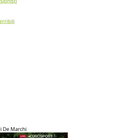
sionisti
rribili
di De Marchi