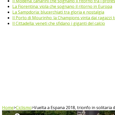
Il Modena: canarini che sognano il ritorno tra i profes
La Fiorentina: viola che sognano il ritorno in Europa
La Sampdoria: blucerchiati tra gloria e nostalgia
Il Porto di Mourinho: la Champions vinta dai ragazzi te
Il Cittadella: veneti che sfidano i giganti del calcio
Home
>
Ciclismo
>
Vuelta a Espana 2018, trionfo in solitaria 