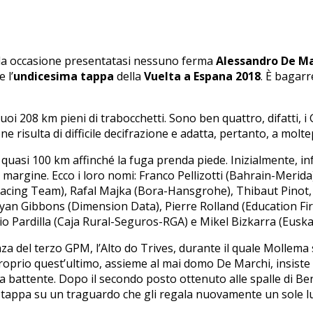
onda occasione presentatasi nessuno ferma
Alessandro De Ma
 l’
undicesima tappa
della
Vuelta a Espana 2018
. È bagarr
 suoi 208 km pieni di trabocchetti. Sono ben quattro, difatti
 risulta di difficile decifrazione e adatta, pertanto, a moltepl
asi 100 km affinché la fuga prenda piede. Inizialmente, infatt
 margine. Ecco i loro nomi: Franco Pellizotti (Bahrain-Merid
cing Team), Rafal Majka (Bora-Hansgrohe), Thibaut Pinot, 
Ryan Gibbons (Dimension Data), Pierre Rolland (Education Fi
 Pardilla (Caja Rural-Seguros-RGA) e Mikel Bizkarra (Euska
za del terzo GPM, l’Alto do Trives, durante il quale Mollema
roprio quest’ultimo, assieme al mai domo De Marchi, insiste n
a battente. Dopo il secondo posto ottenuto alle spalle di Be
a tappa su un traguardo che gli regala nuovamente un sole 