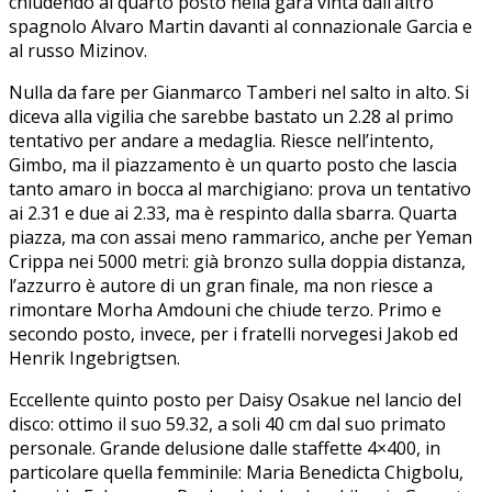
chiudendo al quarto posto nella gara vinta dall’altro
spagnolo Alvaro Martin davanti al connazionale Garcia e
al russo Mizinov.
Nulla da fare per Gianmarco Tamberi nel salto in alto. Si
diceva alla vigilia che sarebbe bastato un 2.28 al primo
tentativo per andare a medaglia. Riesce nell’intento,
Gimbo, ma il piazzamento è un quarto posto che lascia
tanto amaro in bocca al marchigiano: prova un tentativo
ai 2.31 e due ai 2.33, ma è respinto dalla sbarra. Quarta
piazza, ma con assai meno rammarico, anche per Yeman
Crippa nei 5000 metri: già bronzo sulla doppia distanza,
l’azzurro è autore di un gran finale, ma non riesce a
rimontare Morha Amdouni che chiude terzo. Primo e
secondo posto, invece, per i fratelli norvegesi Jakob ed
Henrik Ingebrigtsen.
Eccellente quinto posto per Daisy Osakue nel lancio del
disco: ottimo il suo 59.32, a soli 40 cm dal suo primato
personale. Grande delusione dalle staffette 4×400, in
particolare quella femminile: Maria Benedicta Chigbolu,