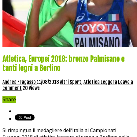
Atletica, Europei 2018: bronzo Palmisano e
tanti legni a Berlino
Andrea Fragasso
11/08/2018
Altri Sport
,
Atletica Leggera
Leave a
comment
20 Views
Share
Si rimpingua il medagliere dell’Italia ai Campionati
Europei 2018 di atletica leggera di scena a Berlino: nella