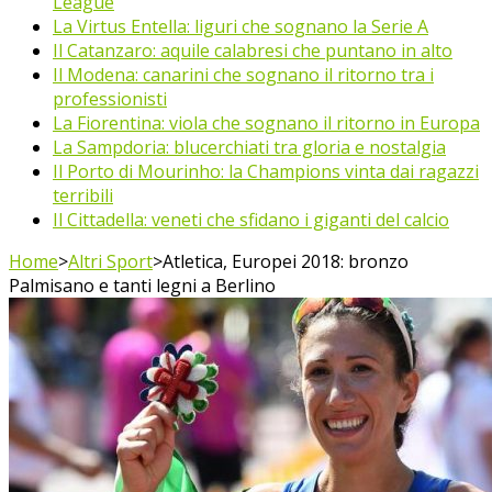
League
La Virtus Entella: liguri che sognano la Serie A
Il Catanzaro: aquile calabresi che puntano in alto
Il Modena: canarini che sognano il ritorno tra i
professionisti
La Fiorentina: viola che sognano il ritorno in Europa
La Sampdoria: blucerchiati tra gloria e nostalgia
Il Porto di Mourinho: la Champions vinta dai ragazzi
terribili
Il Cittadella: veneti che sfidano i giganti del calcio
Home
>
Altri Sport
>
Atletica, Europei 2018: bronzo
Palmisano e tanti legni a Berlino