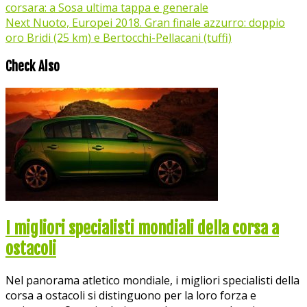
corsara: a Sosa ultima tappa e generale
Next
Nuoto, Europei 2018. Gran finale azzurro: doppio
oro Bridi (25 km) e Bertocchi-Pellacani (tuffi)
Check Also
I migliori specialisti mondiali della corsa a
ostacoli
Nel panorama atletico mondiale, i migliori specialisti della
corsa a ostacoli si distinguono per la loro forza e