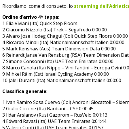
Ricordiamo, come di consueto, lo
streaming dell’Adriatica
Ordine d’arrivo 4^ tappa
:
1 Elia Viviani (Ita) Quick Step Floors
2 Giacomo Nizzolo (Ita) Trek – Segafredo 0:00:00
3 Alvaro Jose Hodeg Chagui (Col) Quick Step Floors 0:00:00
4 Riccardo Minali (Ita) Nationalmannschaft Italien 0:00:00
5 Mark Renshaw (Aus) Team Dimension Data 0:00:00
6 Reinardt Janse Van Rensburg (RSA) Team Dimension Data
7 Simone Consonni (Ita) UAE Team Emirates 0:00:00
8 Marco Canola (Ita) Nippo – Vini Fantini – Europa Ovini 0:
9 Mihkel Räim (Est) Israel Cycling Academy 0:00:00
10 Jalel Duranti (Ita) Nationalmannschaft Italien 0:00:00
Classifica generale
:
1 Ivan Ramiro Sosa Cuervo (Col) Androni Giocattoli – Sider
2 Giulio Ciccone (Ita) Bardiani – CSF 0:00:45
3 Ildar Arslanov (Rus) Gazprom – RusVelo 0:01:13
4 Edward Ravasi (Ita) UAE Team Emirates 0:01:44
5 Valerio Conti (Ita) UAE Team Emirates 0:01:57