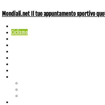
Mondiali.net Il tuo appuntamento sportivo quo
Home
Ciclismo
Altri Sport
Nazionali
Mondiali
Mondiali Story
Olimpiadi
Calcio
Live Score
Calcio
Tennis
Basket
Classifiche