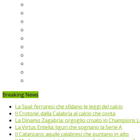
Serie A
Serie B
Premier League
Liga
Bundesliga
Ligue 1
Eredivisie
Primeira Liga
Prem’er-Liga
Jupiler Pro League
Breaking News
La Spal: ferraresi che sfidano le leggi del calcio
Il Crotone: dalla Calabria al calcio che conta
La Dinamo Zagabria: orgoglio croato in Champions 
La Virtus Entella: liguri che sognano la Serie A
Il Catanzaro: aquile calabresi che puntano in alto