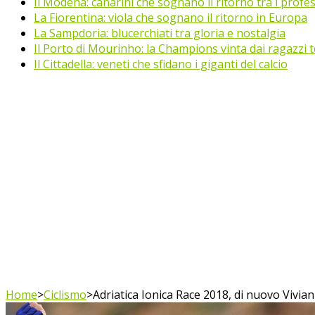
Il Modena: canarini che sognano il ritorno tra i profes
La Fiorentina: viola che sognano il ritorno in Europa
La Sampdoria: blucerchiati tra gloria e nostalgia
Il Porto di Mourinho: la Champions vinta dai ragazzi te
Il Cittadella: veneti che sfidano i giganti del calcio
Home
>
Ciclismo
>
Adriatica Ionica Race 2018, di nuovo Viviani