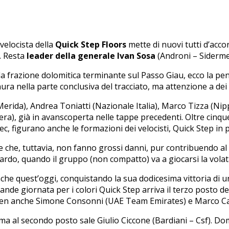
il velocista della
Quick Step Floors
mette di nuovi tutti d’acco
. Resta
leader della generale Ivan Sosa
(Androni – Siderme
 la frazione dolomitica terminante sul Passo Giau, ecco la pen
ra nella parte conclusiva del tracciato, ma attenzione a dei t
ida), Andrea Toniatti (Nazionale Italia), Marco Tizza (Nipp
ra), già in avanscoperta nelle tappe precedenti. Oltre cinq
c, figurano anche le formazioni dei velocisti, Quick Step in p
e che, tuttavia, non fanno grossi danni, pur contribuendo al cr
uardo, quando il gruppo (non compatto) va a giocarsi la volat
a anche quest’oggi, conquistando la sua dodicesima vittoria di 
rande giornata per i colori Quick Step arriva il terzo posto
ten anche Simone Consonni (UAE Team Emirates) e Marco Canol
 ma al secondo posto sale Giulio Ciccone (Bardiani – Csf). Do