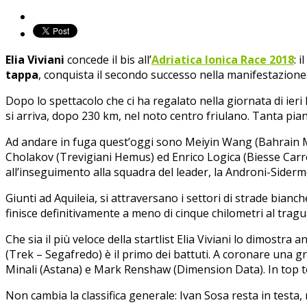
Elia Viviani
concede il bis all’
Adriatica Ionica Race 2018
: 
tappa
, conquista il secondo successo nella manifestazione
Dopo lo spettacolo che ci ha regalato nella giornata di ieri
si arriva, dopo 230 km, nel noto centro friulano. Tanta pianu
Ad andare in fuga quest’oggi sono Meiyin Wang (Bahrain Mer
Cholakov (Trevigiani Hemus) ed Enrico Logica (Biesse Carre
all’inseguimento alla squadra del leader, la Androni-Siderme
Giunti ad Aquileia, si attraversano i settori di strade bianch
finisce definitivamente a meno di cinque chilometri al trag
Che sia il più veloce della startlist Elia Viviani lo dimostr
(Trek – Segafredo) è il primo dei battuti. A coronare una g
Minali (Astana) e Mark Renshaw (Dimension Data). In top 
Non cambia la classifica generale: Ivan Sosa resta in testa,